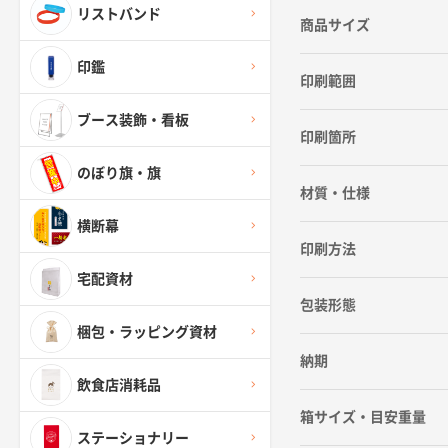
リストバンド
商品サイズ
印鑑
印刷範囲
ブース装飾・看板
印刷箇所
のぼり旗・旗
材質・仕様
横断幕
印刷方法
宅配資材
包装形態
梱包・ラッピング資材
納期
飲食店消耗品
箱サイズ・目安重量
ステーショナリー