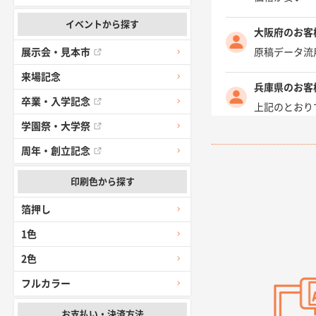
イベントから探す
大阪府のお客
原稿データ流
展示会・見本市
来場記念
兵庫県のお客
卒業・入学記念
上記のとおり
学園祭・大学祭
愛知県I社様
周年・創立記念
柳さんの対応
印刷色から探す
千葉県A社様
箔押し
前回購入した
1色
千葉県A社様
2色
価格 大丈夫
フルカラー
大阪府のお客
お支払い・決済方法