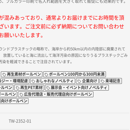
め、フルカラー印刷で名入れ範囲を大きく取れて販促にも効果的です。
が混みあっており、通常よりお届けまでにお時間を頂
ざいます。ご注文前に必ず納期についてお問い合わせ
お願いいたします。
バウンドプラスチックの略称で、海岸から約50km以内の内陸部に廃棄されて
。 放置していると海に流出して海洋汚染の原因になりうるプラスチックごみ
汚染を軽減できることで注目されています。
再生素材ボールペン
ボールペン100円から300円未満
ロジー・環境配慮
おしゃれなノベルティ
企業向け
来場記念
ールペン
再生PET素材
展示会・イベント向けノベルティ
ボールペン
広告代理店・販売代理店向けボールペン
業向けボールペン
TW-2352-01