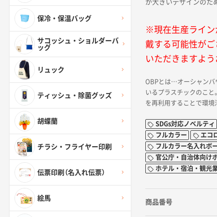
が大きいデザインのた
保冷・保温バッグ
※現在生産ライン
サコッシュ・ショルダーバ
戴する可能性がご
ッグ
いただきますよう
リュック
OBPとは…オーシャン
いるプラスチックのこと
ティッシュ・除菌グッズ
を再利用することで環境
胡蝶蘭
SDGs対応ノベルティ
フルカラー
エコ
フルカラー名入れボ
チラシ・フライヤー印刷
官公庁・自治体向け
ホテル・宿泊・観光
伝票印刷（名入れ伝票）
絵馬
商品番号