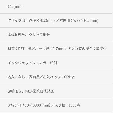
145(mm)
クリップ部：W49×H12(mm) ／本体部：W77×H 5(mm)
本体軸部分、クリップ部分
材質：PET 他／ボール径：0.7mm／名入れ有の場合：取説付
インクジェットフルカラー印刷
名入れなし：裸納品／名入れあり：OPP袋
原稿確後、約14営業日後発送
W470×H400×D300（mm）／入り数：1000点