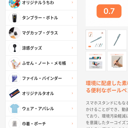
オリジナルうちわ
タンブラー・ボトル
マグカップ・グラス
涼感グッズ
ふせん・ノート・メモ帳
ファイル・バインダー
環境に配慮した素
る便利なボールペ
オリジナルタオル
スマホスタンドにもな
ウェア・アパレル
かけることができ、動
ており、環境汚染軽減
を意識したターコイズ
巾着・ポーチ