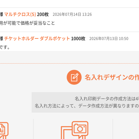
様
マルチクロス(S)
200枚
2026年07月14日 13:26
用が可能で価格が妥当なこと
様
チケットホルダー ダブルポケット
1000枚
2026年07月13日 10:50
です。
【オーダー商品】特別ご注文ページ04
3000枚
2026年07月03日 09:23
が素晴らしかった。
名入れデザインの
フレキソレジ袋 Uバッグ 35号
5000枚
2026年06月28日 15:14
ので
名入れ印刷データの作成方法は4
名入れ方法によって、データ作成方法が異なりますの
フレキソレジ袋 Uバッグ 35号
5000枚
2026年06月19日 09:41
そうな会社に見えた
様
A4フルカラークリアファイル
1000枚
2026年06月11日 14:46