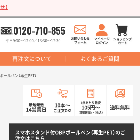
せ】
0120-710-855
平日9:30〜12:00／13:30〜17:30
再注文について
よくあるご質問
ボールペン（再生PET）
1点あたり最安
最短発送
10本〜
105円〜
送料無料
14営業日
ご注文OK!
（印刷料込・税込）
スマホスタンド付OBPボールペン（再生PET）のご
注文はこちら