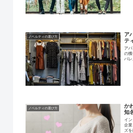
ア
ノベルティの選び方
テ
アパ
の獲
パレ
か
ノベルティの選び方
知
イン
企業
ズを