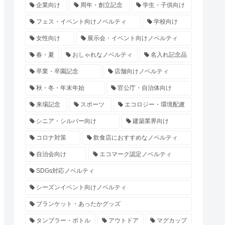
企業向け
周年・創立記念
学生・子供向け
フェス・イベント向けノベルティ
学校向け
女性向け
展示会・イベント向けノベルティ
春・夏
おしゃれなノベルティ
名入れ記念品
卒業・卒園記念
店舗向けノベルティ
秋・冬・年末年始
官公庁・自治体向け
来場記念
スポーツ
エコロジー・環境配慮
シニア・シルバー向け
建築業界向け
コロナ対策
飲食店におすすめなノベルティ
自治会向け
エコマーク認定ノベルティ
SDGs対応ノベルティ
シーズンイベント向けノベルティ
ブランケット・あったかグッズ
タンブラー・ボトル
アウトドア
マグカップ