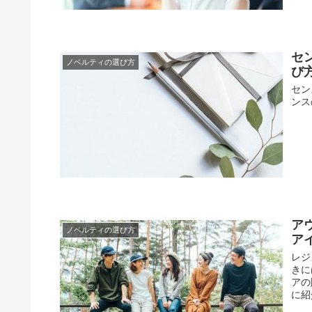
セ
ノベルティの選び方
び
セン
ンス
ア
ノベルティの選び方
ア
レジ
きに
アの
に紹