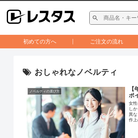
初めての方へ
ご注文の流れ
おしゃれなノベルティ
【
ノベルティの選び方
ポ
女性
しか
異な
作上