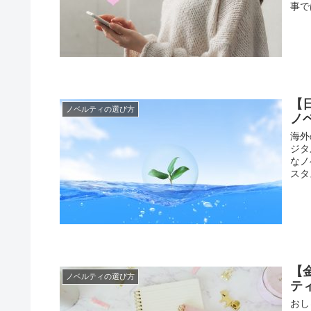
事で
【
ノベルティの選び方
ノ
海外
ジタ
なノ
スタ
【
ノベルティの選び方
テ
おし