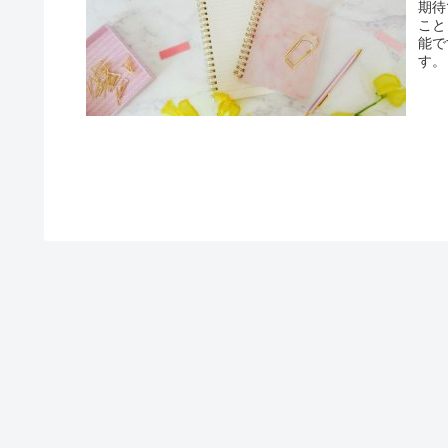
期待
こと
能で
す。