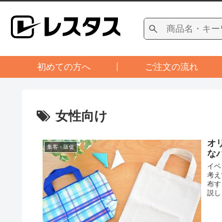
初めての方へ
ご注文の流れ
女性向け
オ
集客・販促
な
イベ
考え
布す
説し