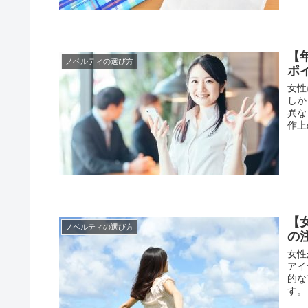
【
ノベルティの選び方
ポ
女性
しか
異な
作上
【
ノベルティの選び方
の
女性
アイ
的な
す。