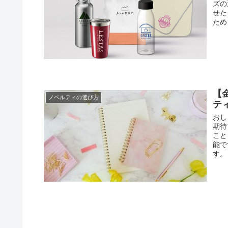
ズの
せた
ため
【
ノベルティの選び方
テ
おし
期待
こと
能で
す。