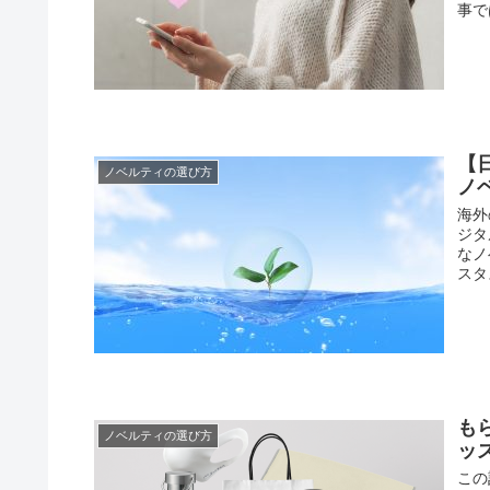
事で
【
ノベルティの選び方
ノ
海外
ジタ
なノ
スタ
も
ノベルティの選び方
ッ
この