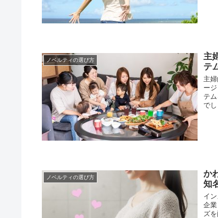
主
ノベルティの選び方
テ
主婦
ージ
テム
でし
か
ノベルティの選び方
知
イン
企業
ズを