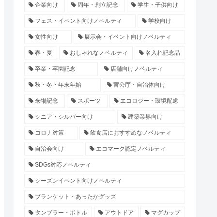
企業向け
周年・創立記念
学生・子供向け
フェス・イベント向けノベルティ
学校向け
女性向け
展示会・イベント向けノベルティ
春・夏
おしゃれなノベルティ
名入れ記念品
卒業・卒園記念
店舗向けノベルティ
秋・冬・年末年始
官公庁・自治体向け
来場記念
スポーツ
エコロジー・環境配慮
シニア・シルバー向け
建築業界向け
コロナ対策
飲食店におすすめなノベルティ
自治会向け
エコマーク認定ノベルティ
SDGs対応ノベルティ
シーズンイベント向けノベルティ
ブランケット・あったかグッズ
タンブラー・ボトル
アウトドア
マグカップ