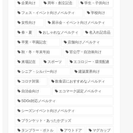
企業向け
周年・創立記念
学生・子供向け
フェス・イベント向けノベルティ
学校向け
女性向け
展示会・イベント向けノベルティ
春・夏
おしゃれなノベルティ
名入れ記念品
卒業・卒園記念
店舗向けノベルティ
秋・冬・年末年始
官公庁・自治体向け
来場記念
スポーツ
エコロジー・環境配慮
シニア・シルバー向け
建築業界向け
コロナ対策
飲食店におすすめなノベルティ
自治会向け
エコマーク認定ノベルティ
SDGs対応ノベルティ
シーズンイベント向けノベルティ
ブランケット・あったかグッズ
タンブラー・ボトル
アウトドア
マグカップ