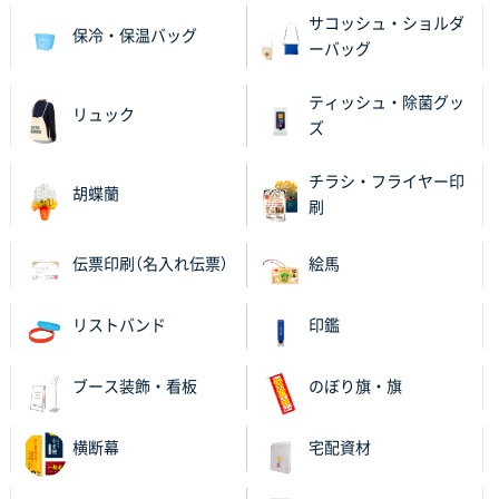
サコッシュ・ショルダ
保冷・保温バッグ
ーバッグ
ティッシュ・除菌グッ
リュック
ズ
チラシ・フライヤー印
胡蝶蘭
刷
伝票印刷（名入れ伝票）
絵馬
リストバンド
印鑑
ブース装飾・看板
のぼり旗・旗
横断幕
宅配資材