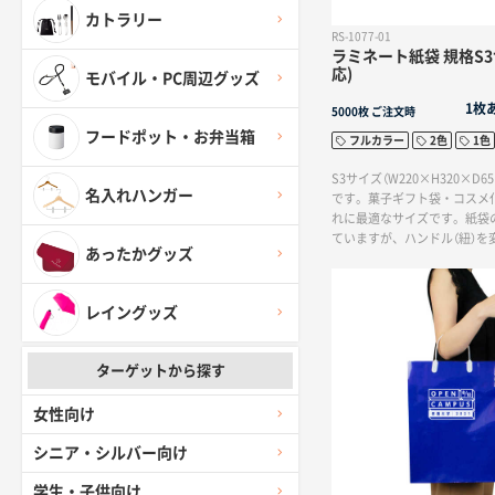
カトラリー
RS-1077-01
ラミネート紙袋 規格S3
応)
モバイル・PC周辺グッズ
1枚
5000枚
ご注文時
フードポット・お弁当箱
フルカラー
2色
1色
S3サイズ（W220×H320×D6
名入れハンガー
です。菓子ギフト袋・コスメ
れに最適なサイズです。紙袋
ていますが、ハンドル（紐）を
あったかグッズ
ョン加工を追加することでオ
すことができます。
レイングッズ
ターゲットから探す
女性向け
シニア・シルバー向け
学生・子供向け