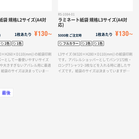
RS-1084-01
袋 規格L2サイズ(A4対
ラミネート紙袋 規格L3サイズ(A4対
応)
¥130
¥130
1枚あたり
1枚あたり
時
5000枚
ご注文時
2色
1色
フルカラー
2色
1色
0×H260×D110(mm)）の紙袋印刷
L3サイズ（W320×H280×D110(mm)）の紙袋印刷
パーとして一番使いやすいサイズ
です。アパレルショッパーとしてパンツ1?2枚・
ツや大きすぎないアパレル用に最適
ロングTシャツ2~3枚などを入れる時に適したサ
。紙袋のサイズは決まっています
イズです。紙袋のサイズは決まっていますが、
紐）を変更したり、オプション加工
ハンドル（紐）を変更したり、オプション加工を追
とでオリジナリティを出すことが
加することでオリジナリティを出すことができ
ます。
最後