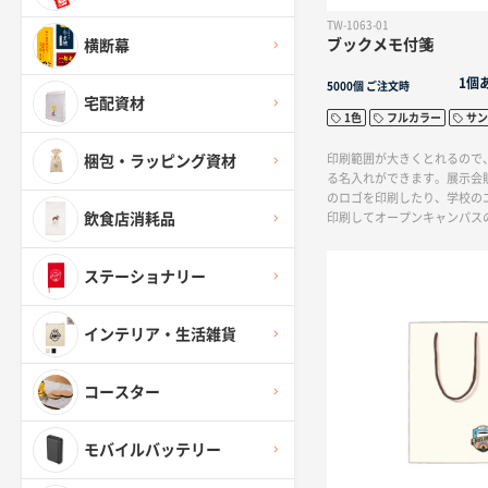
TW-1063-01
ブックメモ付箋
横断幕
1個
5000個
ご注文時
宅配資材
1色
フルカラー
サン
印刷範囲が大きくとれるので
梱包・ラッピング資材
る名入れができます。展示会
のロゴを印刷したり、学校の
印刷してオープンキャンパス
飲食店消耗品
ご利用もおすすめです。各色5
っているため、たっぷりお使
ステーショナリー
インテリア・生活雑貨
コースター
モバイルバッテリー