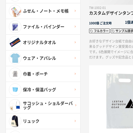
TW-1002-01
ふせん・ノート・メモ帳
カスタムデザインタンブラ
1個
1000個
ご注文時
ファイル・バインダー
フルカラー
サンプル請
お好きなデザイン台紙で自由
オリジナルタオル
来るグッドデザイン賞受賞の
です。6色展開でイメージに
だけます。グッズや記念品と
ウェア・アパレル
ススメです。保温性はありま
れるノベルティです。
巾着・ポーチ
保冷・保温バッグ
サコッシュ・ショルダーバ
ッグ
リュック