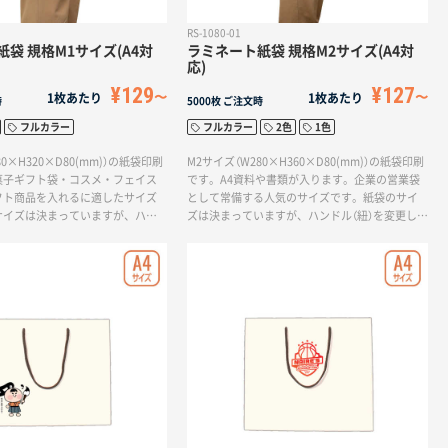
RS-1080-01
袋 規格M1サイズ(A4対
ラミネート紙袋 規格M2サイズ(A4対
応)
¥129
¥127
1枚あたり
1枚あたり
時
5000枚
ご注文時
フルカラー
フルカラー
2色
1色
0×H320×D80(mm)）の紙袋印刷
M2サイズ（W280×H360×D80(mm)）の紙袋印刷
菓子ギフト袋・コスメ・フェイス
です。A4資料や書類が入ります。企業の営業袋
フト商品を入れるに適したサイズ
として常備する人気のサイズです。紙袋のサイ
サイズは決まっていますが、ハン
ズは決まっていますが、ハンドル（紐）を変更した
更したり、オプション加工を追加す
り、オプション加工を追加することでオリジナ
ジナリティを出すことができま
リティを出すことができます。