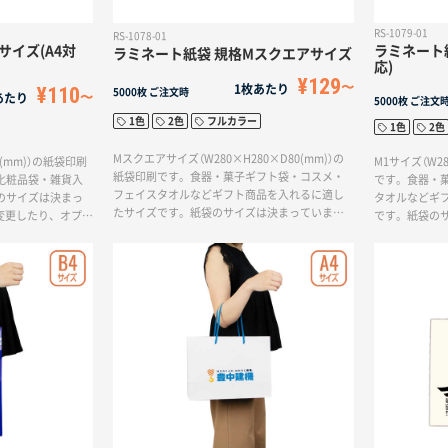
RS-1079-01
RS-1078-01
サイズ(A4対
ラミネート紙
ラミネート紙袋 規格Mスクエアサイズ
応)
¥129
1枚あたり
¥110
5000枚
ご注文時
あたり
5000枚
ご注文
1色
2色
フルカラー
1色
2色
Mスクエアサイズ（W280×H280×D80(mm)）の
5(mm)）の紙袋印刷
M1サイズ（W28
紙袋印刷です。食器・菓子ギフト袋・コスメ・
化粧品袋・雑貨入
です。食器・
フェイスタオルなどギフト商品を入れるに適し
のサイズは決まっ
タオルなどギ
たサイズです。紙袋のサイズは決まっています
変更したり、オプシ
です。紙袋の
が、ハンドル（紐）を変更したり、オプション加工
リジナリティを出
ドル（紐）を変
を追加することでオリジナリティを出すことが
ることでオリ
できます。
す。