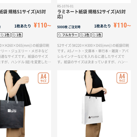
RS-1076-01
袋 規格S1サイズ(A5対
ラミネート紙袋 規格S2サイズ(A5対
応)
¥110
¥110
1枚あたり
1枚あたり
時
5000枚
ご注文時
2色
1色
フルカラー
2色
1色
0×H260×D65(mm)）の紙袋印刷
S2サイズ（W220×H300×D65(mm)）の紙袋印刷
サリー・ジュエリー・メガネなど
です。A5ノート・文庫本・単行本・雑貨・アパ
最適なサイズです。紙袋のサイズ
レルインナーなどを入れるに適したサイズで
すが、ハンドル（紐）を変更した
す。紙袋のサイズは決まっていますが、ハンド
ン加工を追加することでオリジナ
ル（紐）を変更したり、オプション加工を追加する
ことができます。
ことでオリジナリティを出すことができます。