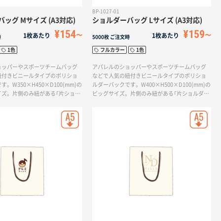
BP-1027-01
ッグ Mサイズ (A3対応)
ショルダーバッグ Lサイズ (A3対応)
¥154
¥159
1枚あたり
1枚あたり
時
5000枚
ご注文時
1色
フルカラー
1色
ョッパーやスポーツチームバッグ
アパレルのショッパーやスポーツチームバッグ
紐付きビニールタイプのポリショ
などで人気の紐付きビニールタイプのポリショ
。W350×H450×D100(mm)の
ルダーバックです。W400×H500×D100(mm)の
イズ。片側のみ紐がある「片ショル
ビッグサイズ。片側のみ紐がある「片ショルダー
1色で印刷ができます。お土産袋
バッグ」は1色で印刷ができます。靴やアパレル
ームの応援グッズ、公式グッズな
商品のショッパー以外にもお土産袋やスポーツ
してお使いいただけます。
チームの応援グッズ、公式グッズなどの販売品
としてお使いいただけます。