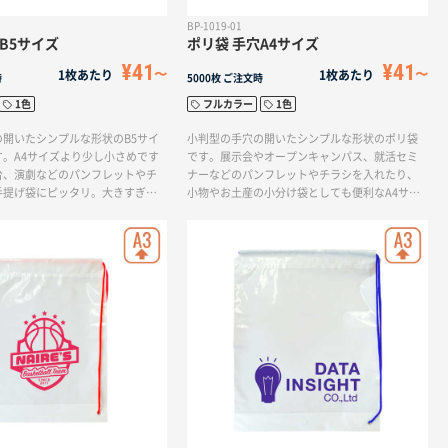
BP-1019-01
B5サイズ
ポリ袋 手穴A4サイズ
¥41
¥41
1枚あたり
1枚あたり
時
5000枚
ご注文時
1色
フルカラー
1色
の開いたシンプルな形状のB5サイ
小判型の手穴の開いたシンプルな形状のポリ袋
す。A4サイズより少し小さめです
です。展示会やオープンキャンパス、就活セミ
台、演劇などのパンフレットやチ
ナーなどのパンフレットやチラシを入れたり、
手提げ袋にピッタリ。大きすぎな
小物やお土産の小分け袋としても便利なA4サイ
びにも邪魔にならないサイズで
ズです。企業名や学校名、ロゴやキャッチフレ
ーズなどを入れて様々なデザインを表現して頂
けます。