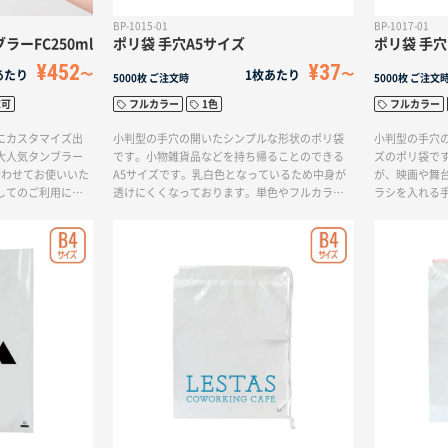
BP-1015-01
BP-1017-01
ーFC250ml
ポリ袋 手穴A5サイズ
ポリ袋 手穴
¥452
¥37
あたり
1枚あたり
5000枚
ご注文時
5000枚
ご注文
求可
フルカラー
1色
フルカラー
にカスタマイズ出
小判型の手穴の開いたシンプルな形状のポリ袋
小判型の手穴
大人気タンブラー
です。小物雑貨品などを持ち帰ることのできる
ズのポリ袋で
合わせてお使いいた
A5サイズです。乳白色となっているため中身が
が、映画や舞
してのご利用にお
透けにくくなっております。単色やフルカラー
ラシを入れる
せんが、安価で作
印刷まで対応しているのでロゴなどをいれてオ
いので持ち運
リジナルのデザインで作成して頂けます。
す。