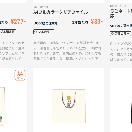
RS-1075-01
KM-1058-01
ラミネート紙
A4フルカラークリアファイル
応)
¥277
¥39
あたり
1枚あたり
10000枚
ご注文時
5000枚
ご注文
プル請求可
フルカラー
フルカラー
、インパクトのあ
半透明のPP素材にフルカラーで印刷を行いま
S1サイズ（W22
販促物として企業
す。溶着部分も含めたファイル全面に印刷が可
です。アクセ
エンブレムなどを
能となっています。国内産のため、焼却しても
の小物入れに
の記念品としての
有毒ガスが発生しない環境にやさしいクリアフ
は決まっていま
0枚程の付箋が入
ァイルです。オフィス用品や記念品、映画やア
り、オプショ
いいただけます。
ニメ作品のオリジナルグッズとして幅広くご利
リティを出す
用いただけます。