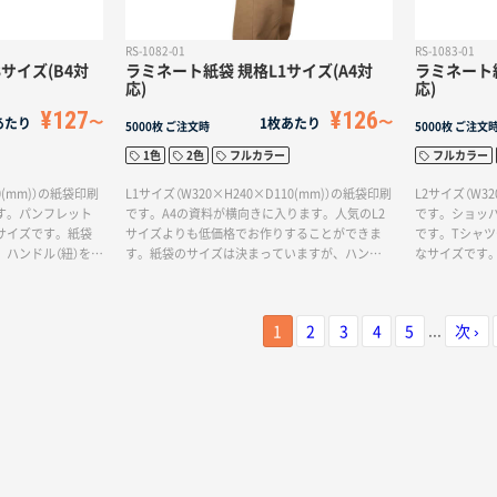
RS-1082-01
RS-1083-01
サイズ(B4対
ラミネート紙袋 規格L1サイズ(A4対
ラミネート紙
応)
応)
¥127
¥126
あたり
1枚あたり
5000枚
ご注文時
5000枚
ご注文
1色
2色
フルカラー
フルカラー
0(mm)）の紙袋印刷
L1サイズ（W320×H240×D110(mm)）の紙袋印刷
L2サイズ（W32
す。パンフレット
です。A4の資料が横向きに入ります。人気のL2
です。ショッ
サイズです。紙袋
サイズよりも低価格でお作りすることができま
です。Tシャ
ハンドル（紐）を変
す。紙袋のサイズは決まっていますが、ハンド
なサイズです
追加することでオ
ル（紐）を変更したり、オプション加工を追加する
が、ハンドル（
きます。
ことでオリジナリティを出すことができます。
を追加するこ
できます。
...
1
2
3
4
5
次 ›