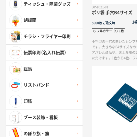
ティッシュ・除菌グッズ
BP-1021-01
ポリ袋 手穴B4サイズ
胡蝶蘭
1
5000枚
ご注文時
フルカラー
1色
チラシ・フライヤー印刷
小判型の手穴の開いたシンプ
です。大きめなB4サイズな
伝票印刷（名入れ伝票）
アパレル商品や、お土産用の
ただけます。1色から4色、フ
しているのでワンポイントの
絵馬
使用したデザインなど、自由
す。
リストバンド
印鑑
ブース装飾・看板
のぼり旗・旗