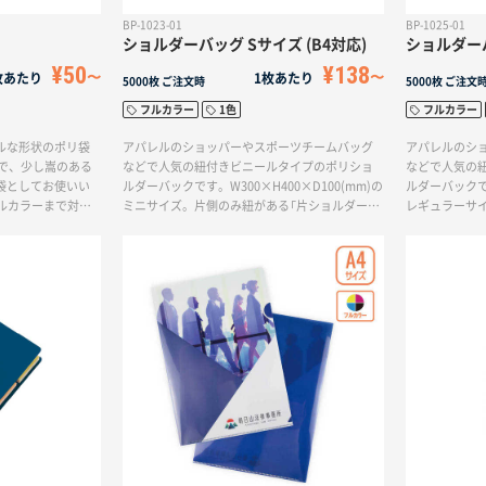
BP-1023-01
BP-1025-01
ショルダーバッグ Sサイズ (B4対応)
ショルダーバ
¥50
¥138
枚あたり
1枚あたり
5000枚
ご注文時
5000枚
ご注文
フルカラー
1色
フルカラー
ルな形状のポリ袋
アパレルのショッパーやスポーツチームバッグ
アパレルのシ
ので、少し嵩のある
などで人気の紐付きビニールタイプのポリショ
などで人気の
袋としてお使いい
ルダーバックです。W300×H400×D100(mm)の
ルダーバックです
ルカラーまで対応
ミニサイズ。片側のみ紐がある「片ショルダーバ
レギュラーサ
デザインや全面を
ッグ」は1色で印刷ができます。お土産袋やスポ
ダーバッグ」は
に表現して頂けま
ーツチームの応援グッズ、公式グッズなどの販
やスポーツチ
売品としてお使いいただけます。
どの販売品と