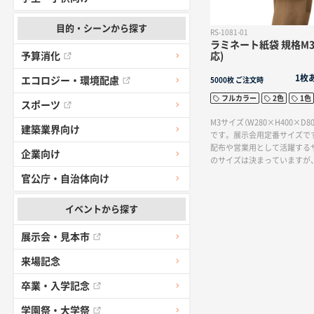
目的・シーンから探す
RS-1081-01
ラミネート紙袋 規格M3
予算消化
応)
1枚
エコロジー・環境配慮
5000枚
ご注文時
フルカラー
2色
1色
スポーツ
M3サイズ（W280×H400×D8
建築業界向け
です。展示会用定番サイズで
配布や営業用として活躍する
企業向け
のサイズは決まっていますが、
更したり、オプション加工を
官公庁・自治体向け
リジナリティを出すことがで
イベントから探す
展示会・見本市
来場記念
卒業・入学記念
学園祭・大学祭