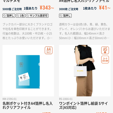
マルチメモ
A4箔押し名入れクリアファイル
サイトメニュー
¥343
¥41
1個あたり
1枚あたり
5000個
ご注文時
3000枚
ご注文時
箔押し
1色
サンプル請求可
箔押し
初めての方へ
ブックカバー部分に大きくブランドロゴ
透明カラーは全6色（赤、青、緑、黄色、
や社名を単色印刷することができます。
グレイ、オレンジ）からお選びいただけま
付箋の枚数は、大100枚・中25枚・小25
す。名入れ範囲は、幅140mm×高さ
ご注文の流れ
枚とたっぷりお使いいただけます。小さ
50mm（小：幅100mm×高さ50mm）のレ
な付箋は5色のカラーで使用用途によって
イアウトの中に、ロゴや社名を配置いた
使い分けることができます。展示会来場
だけます。箔押しの色はゴールド、シル
お見積書の作成方法
記念品やオープンキャンパスの粗品とし
バーに加え、ブラック、レッドメタリッ
てお使いいただけます。
ク、ブルーメタリック、グリーンメタリ
ックの6色からお選びいただけます。
データ入稿ガイド
再注文について
よくあるご質問
KM-1596-01
RS-1866-01
名刺ポケット付きA4箔押し名入
ワンポイント箔押し紙袋 Sサイ
れクリアファイル
ズ(A5対応)