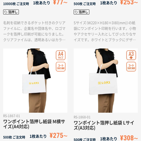
¥77
¥253
名入れグループサイト
1枚あたり
1枚あたり
10000枚
ご注文時
500枚
ご注文時
箔押し
箔押し
名刺を収納できるポケット付きのクリア
Sサイズ（W220×H180×D80(mm)）の紙
ファイルに、企業名や団体名や、ロゴマ
袋にワンポイント印刷を行います。小物
ークを箔押し印刷が可能になりました。
やアクセサリー入れとしてぴったりなサ
クリアファイルは、透明あるいはカラー
イズです。ホワイトとブラックにデザイ
クリアファイル6色からお好きな色をお選
ンに合わせて選べる箔押し印刷でロゴを
びいただけます。箔の色はゴールド、シ
表現します。イベントなどで納期を急が
ルバーに加え、ブラック、レッドメタリ
れるお客様や、小ロットでの紙袋製作を
ック、ブルーメタリック、グリーンメタ
ご希望のお客様にも、箔押しのワンポイ
リックの6色から選択可能です。会社説明
ントが入ったお洒落な紙袋を制作いたし
会やセミナー案内など、様々なビジネス
ます。
シーンで効果的にご活用いただけるA4サ
イズの名刺ポケット付きクリアファイ
ル。企業イメージにあわせたカラーで箔
押し名入れを行い、PRツールとしてご活
用ください。＊ポケット部分は透明PPと
なります。また、ポケット部分への箔押
し印刷は行っておりませんのでご了承く
RS-1867-01
RS-1868-01
ださい。
ワンポイント箔押し紙袋 M横サ
ワンポイント箔押し紙袋 Lサイ
イズ(A4対応)
ズ(A3対応)
¥275
¥308
1枚あたり
500枚
ご注文時
1枚あたり
500枚
ご注文時