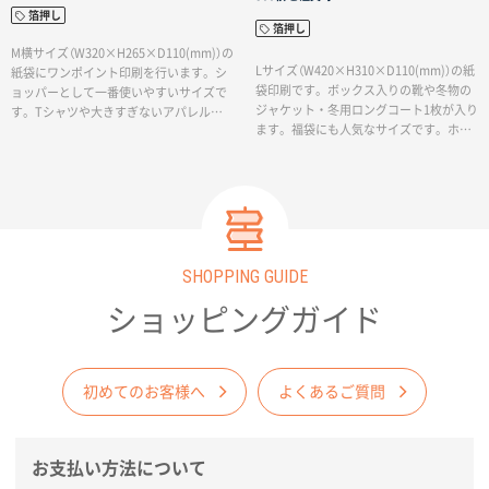
箔押し
箔押し
M横サイズ（W320×H265×D110(mm)）の
Lサイズ（W420×H310×D110(mm)）の紙
紙袋にワンポイント印刷を行います。シ
袋印刷です。ボックス入りの靴や冬物の
ョッパーとして一番使いやすいサイズで
ジャケット・冬用ロングコート1枚が入り
す。Tシャツや大きすぎないアパレル用
ます。福袋にも人気なサイズです。ホワ
を入れられま。ホワイトとブラックにデ
イトとブラックにデザインに合わせて選
ザインに合わせて選べる箔押し印刷でロ
べる箔押し印刷でロゴを表現します。イ
ゴを表現します。イベントなどで納期を
ベントなどで納期を急がれるお客様や、
急がれるお客様や、小ロットでの紙袋製
小ロットでの紙袋製作をご希望のお客様
作をご希望のお客様にも、箔押しのワン
にも、箔押しのワンポイントが入ったお
ポイントが入ったお洒落な紙袋を制作い
洒落な紙袋を制作いたします。
たします。
SHOPPING GUIDE
ショッピングガイド
初めてのお客様へ
よくあるご質問
お支払い方法について