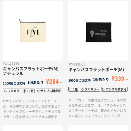
刷が可能なため、ロゴやイラストを入れ
の印刷が可能なため、ロゴやイラストを
てオリジナルグッズとして販売用におす
入れてオリジナルグッズとして販売用に
すめです。
おすすめです。
TW-1285-01
TW-1286-01
キャンバスフラットポーチ(M)
キャンバスフラットポーチ(M)
ナチュラル
¥339
1個あたり
¥284
1000個
ご注文時
1個あたり
1000個
ご注文時
1色
フルカラー
サンプル請求可
フルカラー
1色
サンプル請求可
ダークカラーの生地感はカジュアルな雰
Mサイズのキャンバスフラットポーチ
囲気を楽しめます。Mサイズのキャンバ
は、鞄の中でかさばらない高さのあるフ
スフラットポーチは、鞄の中でかさばら
ラットタイプのポーチです。ナチュラル
ない高さのあるフラットタイプのポーチ
カラーの生地感はカジュアルな雰囲気を
です。メイク道具やステーショナリー、
楽しめます。メイク道具やステーショナ
カード類の持ち運びにも便利です。単
リー、カード類の持ち運びにも便利で