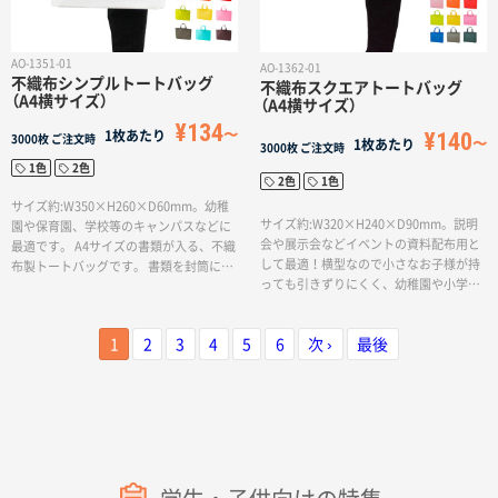
AO-1351-01
AO-1362-01
不織布シンプルトートバッグ
不織布スクエアトートバッグ
（A4横サイズ）
（A4横サイズ）
¥134
¥140
1枚あたり
3000枚
ご注文時
1枚あたり
3000枚
ご注文時
1色
2色
2色
1色
サイズ約:W350×H260×D60mm。幼稚
サイズ約:W320×H240×D90mm。説明
園や保育園、学校等のキャンパスなどに
会や展示会などイベントの資料配布用と
最適です。 A4サイズの書類が入る、不織
して最適！横型なので小さなお子様が持
布製トートバッグです。 書類を封筒に入
っても引きずりにくく、幼稚園や小学校
れた状態でもすっきり収納できるサイズ
のサブバッグなどにも使えます！
となっております。一色印刷可能ですの
で学校名やロゴ等を入れられるお客様が
1
2
3
4
5
6
次 ›
最後
多く人気が高いです。