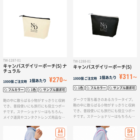
色・フルカラーでの印刷が可能なため、
す。単色・フルカラーでの印刷が可能な
ロゴやイラストを入れてイベントオリジ
ため、ロゴやイラストを入れてイベント
ナルグッズとして販売用におすすめで
オリジナルグッズとして販売用におすす
す。
めです。
TW-1287-01
TW-1288-01
キャンバスデイリーポーチ(S) ナ
キャンバスデイリーポーチ(S)
チュラル
¥311
1個あたり
¥270
1000個
ご注文時
1個あたり
1000個
ご注文時
1色
フルカラー
サンプル請求可
フルカラー
1色
サンプル請求可
ダークで落ち着きのあるカラータイプ。
鞄の中に散らばる小物がすっきりと収納
鞄の中に散らばる小物がすっきりと収納
でき、普段使いにも旅行にも役立つポー
でき、普段使いにも旅行にも役立つポー
チです。ステーショナリーはもちろん、
チです。ステーショナリーはもちろん、
メイク道具やコンタクトレンズ用品など
メイク道具やコンタクトレンズ用品など
も収納し、持ち歩くことができます。単
も収納し、持ち歩くことができます。単
色・フルカラーでオリジナルデザインを
色・フルカラーでオリジナルデザインを
入れられるため、購入特典ノベルティや
入れられるため、購入特典ノベルティや
イベントグッズの販売用としておすすめ