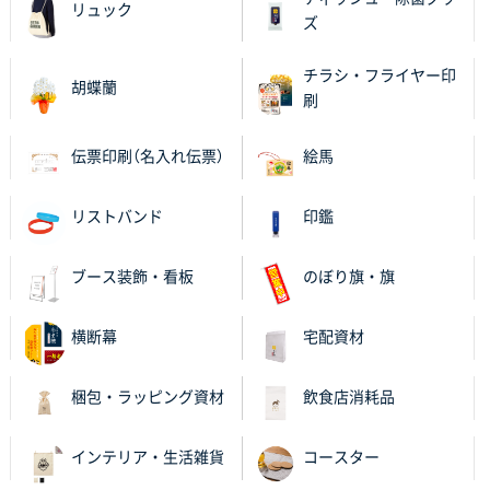
リュック
ズ
チラシ・フライヤー印
胡蝶蘭
刷
伝票印刷（名入れ伝票）
絵馬
リストバンド
印鑑
ブース装飾・看板
のぼり旗・旗
横断幕
宅配資材
梱包・ラッピング資材
飲食店消耗品
インテリア・生活雑貨
コースター