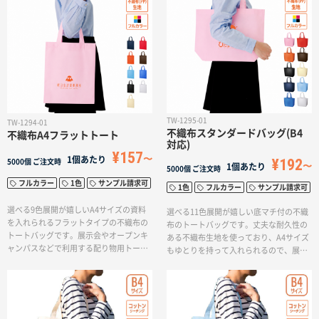
イベントグッズの販売用としておすすめ
です。
です。
TW-1295-01
TW-1294-01
不織布スタンダードバッグ(B4
不織布A4フラットトート
対応)
¥157
1個あたり
¥192
5000個
ご注文時
1個あたり
5000個
ご注文時
フルカラー
1色
サンプル請求可
1色
フルカラー
サンプル請求可
選べる9色展開が嬉しいA4サイズの資料
選べる11色展開が嬉しい底マチ付の不織
を入れられるフラットタイプの不織布の
布のトートバッグです。丈夫な耐久性の
トートバッグです。展示会やオープンキ
ある不織布生地を使っており、A4サイズ
ャンパスなどで利用する配り物用トート
もゆとりを持って入れられるので、展示
におすすめです。印刷方法も単色からフ
会などの配り物トートやアパレル用ショ
ルカラー印刷まで対応しており、ブラン
ッパーなど幅広い場面で活躍していま
ドカラーを選んでお好みのロゴデザイン
す。また、レンタル用品の貸し出しバッ
を入れれば、オリジナルトートバッグの
グにもぴったりです。印刷方法も単色か
完成です。パンフレットやカタログを入
らフルカラー印刷まで対応しており、ブ