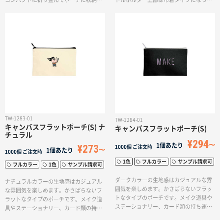
バッグに入れていつでも取り出して使う
おり、キュッと締めると保冷力が持続し
ことができます。本体色は5色から選べて
ます。お手持ちのカラビナ等をつけられ
企業カラーに合わせたり、多色展開でオ
るループがついているのでレジャーシー
リジナルグッズを作成したりと用途が広
ン等でもご使用いただけます。ワンポイ
がります。
ントのロゴやイラストの名入れが可能で
す。飲料品や食品のノベルティアイテム
におすすめです。
TW-1283-01
TW-1284-01
キャンバスフラットポーチ(S) ナ
キャンバスフラットポーチ(S)
チュラル
¥294
1個あたり
¥273
1000個
ご注文時
1個あたり
1000個
ご注文時
1色
フルカラー
サンプル請求可
フルカラー
1色
サンプル請求可
ダークカラーの生地感はカジュアルな雰
ナチュラルカラーの生地感はカジュアル
囲気を楽しめます。かさばらないフラッ
な雰囲気を楽しめます。かさばらないフ
トなタイプのポーチです。メイク道具や
ラットなタイプのポーチです。メイク道
ステーショナリー、カード類の持ち運び
具やステーショナリー、カード類の持ち
にも便利です。単色・フルカラーでの印
運びにも便利です。単色・フルカラーで