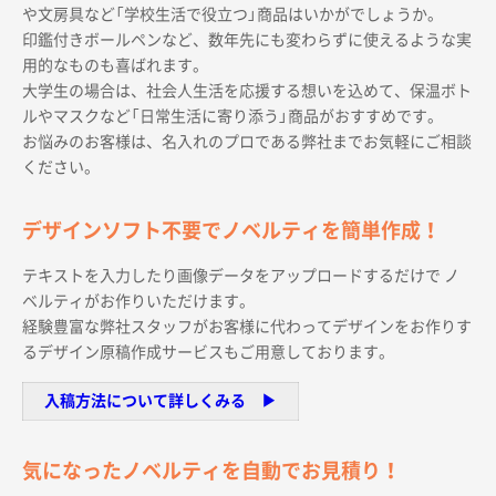
や文房具など「学校生活で役立つ」商品はいかがでしょうか。
印鑑付きボールペンなど、数年先にも変わらずに使えるような実
用的なものも喜ばれます。
大学生の場合は、社会人生活を応援する想いを込めて、保温ボト
ルやマスクなど「日常生活に寄り添う」商品がおすすめです。
お悩みのお客様は、名入れのプロである弊社までお気軽にご相談
商品カテゴリーから探す
ください。
ターゲットから探す
デザインソフト不要でノベルティを簡単作成！
テキストを入力したり画像データをアップロードするだけで ノ
目的・シーンから探す
ベルティがお作りいただけます。
経験豊富な弊社スタッフがお客様に代わってデザインをお作りす
るデザイン原稿作成サービスもご用意しております。
イベントから探す
入稿方法について詳しくみる ▶︎
印刷色から探す
気になったノベルティを自動でお見積り！