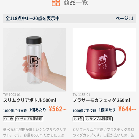
商品一覧
名入れグループサイト
全118点中1〜20点を表示中
ページ: 1
TW-1003-01
TW-1158-01
スリムクリアボトル 500ml
プラサーモカフェマグ 260ml
¥562
¥644
1個あたり
1個あたり
1000個
ご注文時
1000個
ご注文時
1色
サンプル請求可
1色
サンプル請求可
選べる5色展開が嬉しいシンプルなクリア
丸いフォルムが可愛いプラスチック素材
ボトルです。容量も500mlだからたっぷ
のマグカップです。口径が広いため、缶