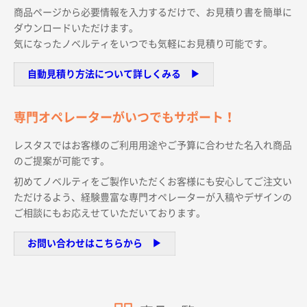
サイトメニュー
商品ページから必要情報を入力するだけで、お見積り書を簡単に
ダウンロードいただけます。
気になったノベルティをいつでも気軽にお見積り可能です。
初めての方へ
自動見積り方法について詳しくみる ▶︎
ご注文の流れ
専門オペレーターがいつでもサポート！
お見積書の作成方法
レスタスではお客様のご利用用途やご予算に合わせた名入れ商品
のご提案が可能です。
初めてノベルティをご製作いただくお客様にも安心してご注文い
データ入稿ガイド
ただけるよう、経験豊富な専門オペレーターが入稿やデザインの
ご相談にもお応えせていただいております。
再注文について
お問い合わせはこちらから ▶︎
よくあるご質問