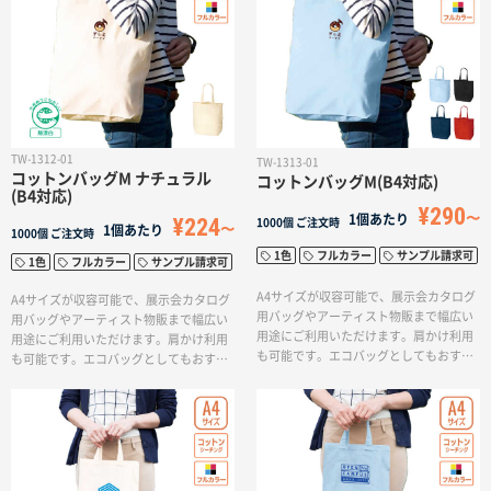
れてお渡ししても、大丈夫な耐久性のあ
ランドカラーを選んでお好みのロゴデザ
る不織布生地を使っています。イベント
インを入れれば、オリジナルトートバッ
会場に持っていく時も軽量でかさばりま
グの完成です。パンフレットやカタログ
せん。
など少し重い荷物を入れてお渡しして
も、ハンドルが長く肩掛けができるた
め、持ち運びやすくなっています。
TW-1312-01
TW-1313-01
コットンバッグM ナチュラル
コットンバッグM(B4対応)
(B4対応)
¥290
1個あたり
¥224
1000個
ご注文時
1個あたり
1000個
ご注文時
1色
フルカラー
サンプル請求可
1色
フルカラー
サンプル請求可
A4サイズが収容可能で、展示会カタログ
A4サイズが収容可能で、展示会カタログ
用バッグやアーティスト物販まで幅広い
用バッグやアーティスト物販まで幅広い
用途にご利用いただけます。肩かけ利用
用途にご利用いただけます。肩かけ利用
も可能です。エコバッグとしてもおすす
も可能です。エコバッグとしてもおすす
めです。シーチングバッグは中が多少透
めです。シーチングバッグは中が多少透
けますが、手触りがよく、最薄（4オンス
けますが、手触りがよく、最薄（4オンス
程度）ならではの柔らかさが特徴です。印
程度）ならではの柔らかさが特徴です。印
刷方法も単色からフルカラー印刷まで対
刷方法も単色からフルカラー印刷まで対
応しており、お好みのデザインでオリジ
応しており、お好みのデザインでオリジ
ナルトートバッグを作成出来ます。
ナルトートバッグを作成出来ます。