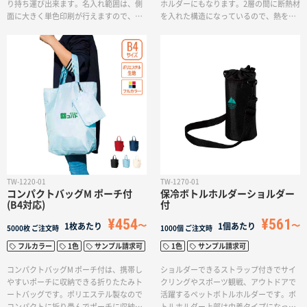
り持ち運び出来ます。名入れ範囲は、側
ホルダーにもなります。2層の間に断熱材
面に大きく単色印刷が行えますので、物
を入れた構造になっているので、熱を逃
販から購入特典ノベルティ、ディスプレ
さず、外からの熱も通さないので保温保
イ用としても幅広くお使い頂けます。
冷効果があります。プラスチック性で軽
量のため、アウトドアシーンで活躍しま
す。また、落としても割れないため、お
子様にも使っていただくことができま
す。単色印刷で側面の広い範囲にぐるり
とデザインを入れることができます。
TW-1220-01
TW-1270-01
コンパクトバッグM ポーチ付
保冷ボトルホルダーショルダー
(B4対応)
付
¥454
¥561
1枚あたり
1個あたり
5000枚
ご注文時
1000個
ご注文時
フルカラー
1色
サンプル請求可
1色
サンプル請求可
コンパクトバッグM ポーチ付は、携帯し
ショルダーできるストラップ付きでサイ
やすいポーチに収納できる折りたたみト
クリングやスポーツ観戦、アウトドアで
ートバッグです。ポリエステル製なので
活躍するペットボトルホルダーです。ボ
コンパクトに折り畳んでポーチに収納、
トルホルダー上部は巾着タイプになって