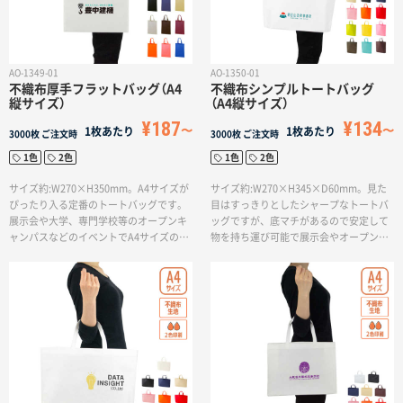
AO-1349-01
AO-1350-01
不織布厚手フラットバッグ（A4
不織布シンプルトートバッグ
縦サイズ）
（A4縦サイズ）
¥187
¥134
1枚あたり
1枚あたり
3000枚
ご注文時
3000枚
ご注文時
1色
2色
1色
2色
サイズ約:W270×H350mm。A4サイズが
サイズ約:W270×H345×D60mm。見た
ぴったり入る定番のトートバッグです。
目はすっきりとしたシャープなトートバ
展示会や大学、専門学校等のオープンキ
ッグですが、底マチがあるので安定して
ャンパスなどのイベントでA4サイズの資
物を持ち運び可能で展示会やオープンキ
料入れにオススメのバッグです。少し生
ャンパスなどのイベントで、資料入れに
地に厚みがあるので、中が透けにくく高
おすすめのバッグです。
級感があります。一色印刷で会社名やロ
ゴを入れるお客様が多いです。