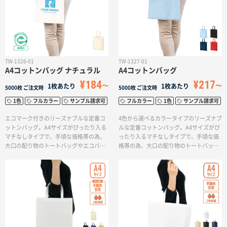
TW-1326-01
TW-1327-01
A4コットンバッグ ナチュラル
A4コットンバッグ
¥184
¥217
1枚あたり
1枚あたり
5000枚
ご注文時
5000枚
ご注文時
1色
フルカラー
サンプル請求可
フルカラー
1色
サンプル請求可
エコマーク付きのリーズナブルな定番コ
4色から選べるカラータイプのリーズナブ
ットンバッグ。A4サイズがぴったり入る
ルな定番コットンバッグ。A4サイズがぴ
マチなしタイプで、手頃な価格帯の為、
ったり入るマチなしタイプで、手頃な価
大口の配り物のトートバッグやエコバッ
格帯の為、大口の配り物のトートバッグ
グとしてもおすすめです。A4サイズの書
やエコバッグとしてもおすすめです。A4
類やカタログ、展示会の冊子入れやアー
サイズの書類やカタログ、展示会の冊子
ティスト物販など幅広い用途でご利用い
入れやアーティスト物販など幅広い用途
ただけます。また印刷方法も単色からフ
でご利用いただけます。また印刷方法も
ルカラー印刷まで対応しており、お好み
単色からフルカラー印刷まで対応してお
のデザインでオリジナルトートバッグを
り、お好みのデザインでオリジナルトー
リーズナブルに作成出来ます。
トバッグをリーズナブルに作成出来ま
す。