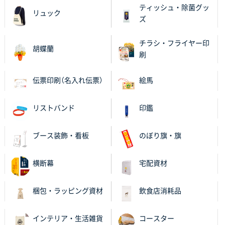
ティッシュ・除菌グッ
リュック
ズ
チラシ・フライヤー印
胡蝶蘭
刷
伝票印刷（名入れ伝票）
絵馬
リストバンド
印鑑
ブース装飾・看板
のぼり旗・旗
横断幕
宅配資材
梱包・ラッピング資材
飲食店消耗品
インテリア・生活雑貨
コースター