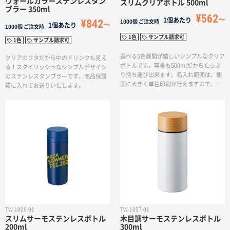
ウォールカラーステンレスタン
スリムクリアボトル 500ml
サイトメニュー
ブラー 350ml
¥562
1個あたり
¥842
1000個
ご注文時
1個あたり
1000個
ご注文時
1色
サンプル請求可
初めての方へ
1色
サンプル請求可
選べる5色展開が嬉しいシンプルなクリア
クリアのフタだから中のドリンクも見え
ボトルです。容量も500mlだからたっぷ
る！スタイリッシュなシンプルデザイン
ご注文の流れ
り持ち運び出来ます。名入れ範囲は、側
のステンレスタンブラーです。商品保護
面に大きく単色印刷が行えますので、物
箱に入れてお送りいたします。
販から購入特典ノベルティ、ディスプレ
イ用としても幅広くお使い頂けます。
お見積書の作成方法
データ入稿ガイド
再注文について
よくあるご質問
TW-1006-01
TW-1007-01
スリムサーモステンレスボトル
木目調サーモステンレスボトル
200ml
300ml