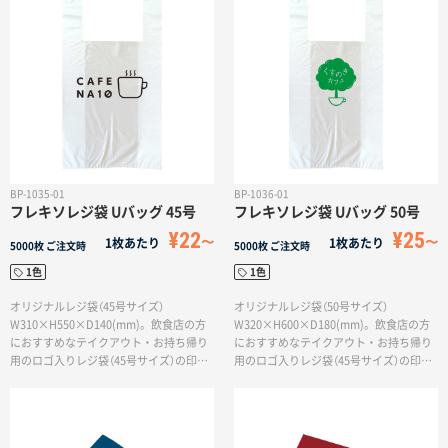
店名を印刷することでお客様だけでな
を印刷することでお客様だけでなく、周
く、周囲の方にもアピールできる販促効
囲の方にもアピールできる販促効果も
果も◎。袋は半透明・乳白の２色からお
◎。袋は半透明・乳白の２色からお選び
選びいただけます。
いただけます。
BP-1035-01
BP-1036-01
フレキソレジ袋 Uバッグ 45号
フレキソレジ袋 Uバッグ 50号
¥22
¥25
1枚あたり
1枚あたり
5000枚
ご注文時
5000枚
ご注文時
1色
1色
オリジナルレジ袋（45号サイズ）
オリジナルレジ袋（50号サイズ）
W310×H550×D140(mm)。飲食店の方
W320×H600×D180(mm)。飲食店の方
におすすめなテイクアウト・お持ち帰り
におすすめなテイクアウト・お持ち帰り
用のロゴ入りレジ袋（45号サイズ）の印刷
用のロゴ入りレジ袋（45号サイズ）の印刷
です。平たいお弁当容器が4〜5つ入りま
です。平たいお弁当容器が5〜6つ入りま
す。袋の表面にお店のロゴマークや店名
す。袋の表面にお店のロゴマークや店名
を印刷することでお客様だけでなく、周
を印刷することでお客様だけでなく、周
囲の方にもアピールできる販促効果も
囲の方にもアピールできる販促効果も