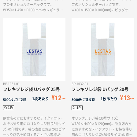
プのポリショルダーバックです。
プのポリショルダーバックです。
W350×H450×D100(mm)のレギュラー
W400×H500×D100(mm)のビッグサイ
サイズ。片側のみ紐がある「片ショルダー
ズ。片側のみ紐がある「片ショルダーバッ
バッグ」は1色で印刷ができます。お土産
グ」は1色で印刷ができます。靴やアパレ
袋やスポーツチームの応援グッズ、公式
ル商品のショッパー以外にもお土産袋や
グッズなどの販売品としてお使いいただ
スポーツチームの応援グッズ、公式グッ
けます。
ズなどの販売品としてお使いいただけま
す。
BP-1031-01
BP-1032-01
フレキソレジ袋 Uバッグ 25号
フレキソレジ袋 Uバッグ 30号
¥12
¥13
1枚あたり
1枚あたり
5000枚
ご注文時
5000枚
ご注文時
1色
1色
飲食店の方におすすめなテイクアウト・
オリジナルレジ袋（30号サイズ）
お持ち帰り用のロゴ入りレジ袋（25号サイ
W180×H400×D120(mm)。飲食店の方
ズ）の印刷です。袋の表面にお店のロゴマ
におすすめなテイクアウト・お持ち帰り
ークや店名を印刷することでお客様だけ
用のロゴ入りレジ袋（30号サイズ）の印刷