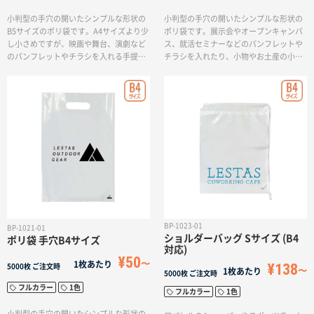
小判型の手穴の開いたシンプルな形状の
小判型の手穴の開いたシンプルな形状の
B5サイズのポリ袋です。A4サイズより少
ポリ袋です。展示会やオープンキャンパ
し小さめですが、映画や舞台、演劇など
ス、就活セミナーなどのパンフレットや
のパンフレットやチラシを入れる手提げ
チラシを入れたり、小物やお土産の小分
袋にピッタリ。大きすぎないので持ち運
け袋としても便利なA4サイズです。企業
びにも邪魔にならないサイズです。
名や学校名、ロゴやキャッチフレーズな
どを入れて様々なデザインを表現して頂
けます。
BP-1023-01
BP-1021-01
ショルダーバッグ Sサイズ (B4
ポリ袋 手穴B4サイズ
対応)
¥50
1枚あたり
¥138
5000枚
ご注文時
1枚あたり
5000枚
ご注文時
フルカラー
1色
フルカラー
1色
小判型の手穴の開いたシンプルな形状の