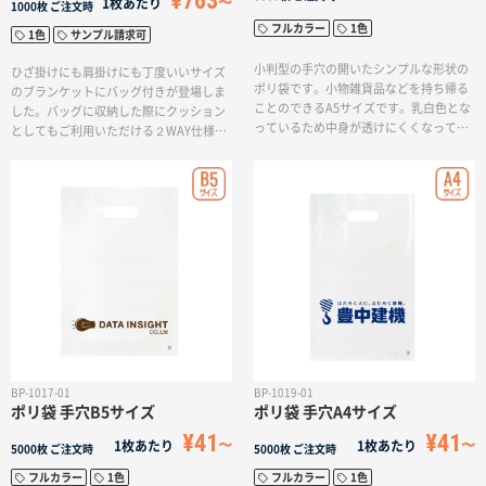
¥763
1枚あたり
1000枚
ご注文時
フルカラー
1色
1色
サンプル請求可
小判型の手穴の開いたシンプルな形状の
ひざ掛けにも肩掛けにも丁度いいサイズ
ポリ袋です。小物雑貨品などを持ち帰る
のブランケットにバッグ付きが登場しま
ことのできるA5サイズです。乳白色とな
した。バッグに収納した際にクッション
っているため中身が透けにくくなってお
としてもご利用いただける２WAY仕様で
ります。単色やフルカラー印刷まで対応
す。持ち運びしやすいサイズですのでお
しているのでロゴなどをいれてオリジナ
出かけの際などにぴったりの商品です。
ルのデザインで作成して頂けます。
ベーシックなネイビー、ブラック、アイ
ボリーの3色をご用意致しましたので世代
を問わずご利用いただけます。親子参加
型のイベントのノベルティやアパレルブ
ランドのノベルティまで幅広くご提案頂
けます。
BP-1017-01
BP-1019-01
ポリ袋 手穴B5サイズ
ポリ袋 手穴A4サイズ
¥41
¥41
1枚あたり
1枚あたり
5000枚
ご注文時
5000枚
ご注文時
フルカラー
1色
フルカラー
1色