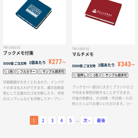
◎。袋は半透明・乳白の２色からお選び
◎。袋は半透明・乳白の２色からお選び
いただけます。
いただけます。
TW-1063-01
TW-1065-01
ブックメモ付箋
マルチメモ
¥277
¥343
1個あたり
5000個
ご注文時
1個あたり
5000個
ご注文時
1色
フルカラー
サンプル請求可
箔押し
1色
サンプル請求可
印刷範囲が大きくとれるので、インパク
ブックカバー部分に大きくブランドロゴ
トのある名入れができます。展示会販促
や社名を単色印刷することができます。
物として企業のロゴを印刷したり、学校
付箋の枚数は、大100枚・中25枚・小25
のエンブレムなどを印刷してオープンキ
枚とたっぷりお使いいただけます。小さ
ャンパスの記念品としてのご利用もおす
な付箋は5色のカラーで使用用途によって
すめです。各色50枚程の付箋が入ってい
使い分けることができます。展示会来場
るため、たっぷりお使いいただけます。
...
1
2
3
4
5
次 ›
最後
記念品やオープンキャンパスの粗品とし
てお使いいただけます。