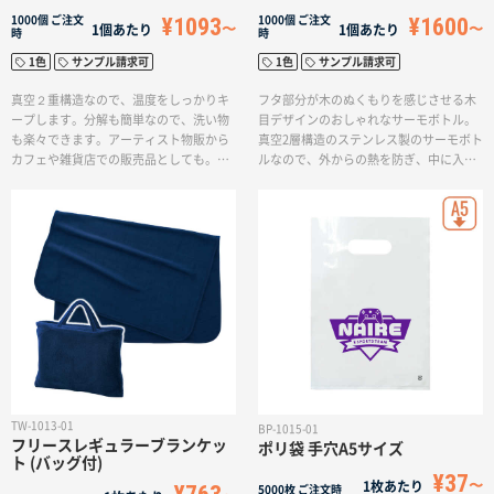
名入れグループサイト
¥1093
¥1600
1000個
ご注文
1000個
ご注文
1個あたり
1個あたり
時
時
1色
サンプル請求可
1色
サンプル請求可
真空２重構造なので、温度をしっかりキ
フタ部分が木のぬくもりを感じさせる木
ープします。分解も簡単なので、洗い物
目デザインのおしゃれなサーモボトル。
も楽々できます。アーティスト物販から
真空2層構造のステンレス製のサーモボト
カフェや雑貨店での販売品としても。企
ルなので、外からの熱を防ぎ、中に入れ
業の記念品ノベルティとしても幅広いご
た飲み物の熱を逃しません。保温、保冷
用途でご利用いただけます。シンプルな
の持続時間が長いため、持ち運びに適し
デザインにワンポイントロゴの印刷、側
た水筒です。側面に大きく1色名入れがで
面への大きいデザインの印刷も可能で
きるので、インパクトのあるオリジナル
す。
グッズをお作り頂けます。
TW-1013-01
BP-1015-01
フリースレギュラーブランケッ
ポリ袋 手穴A5サイズ
ト (バッグ付)
¥37
1枚あたり
5000枚
ご注文時