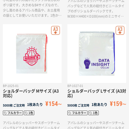
アパレルのショッパーやスポーツチーム
ポリ袋です。大きめなB4サイズなので、
バッグなどで人気の紐付きビニールタイ
少し嵩のあるアパレル商品や、お土産用
プのポリショルダーバックです。
の袋としてお使いいただけます。1色から
W300×H400×D100(mm)のミニサイ
4色、フルカラーまで対応しているのでワ
ズ。片側のみ紐がある「片ショルダーバッ
ンポイントのデザインや全面を使用した
グ」は1色で印刷ができます。お土産袋や
デザインなど、自由に表現して頂けま
スポーツチームの応援グッズ、公式グッ
す。
ズなどの販売品としてお使いいただけま
す。
BP-1025-01
BP-1027-01
ショルダーバッグ Mサイズ (A3
ショルダーバッグ Lサイズ (A3対
対応)
応)
¥154
¥159
1枚あたり
1枚あたり
5000枚
ご注文時
5000枚
ご注文時
フルカラー
1色
フルカラー
1色
アパレルのショッパーやスポーツチーム
アパレルのショッパーやスポーツチーム
バッグなどで人気の紐付きビニールタイ
バッグなどで人気の紐付きビニールタイ