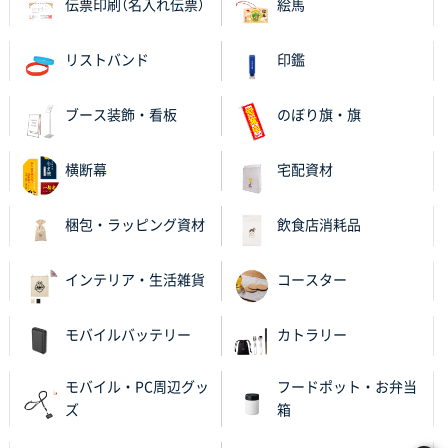
伝票印刷（名入れ伝票）
絵馬
リストバンド
印鑑
ブース装飾・看板
のぼり旗・旗
横断幕
宅配資材
梱包・ラッピング資材
飲食店消耗品
インテリア・生活雑貨
コースター
モバイルバッテリー
カトラリー
モバイル・PC周辺グッ
フードポット・お弁当
ズ
箱