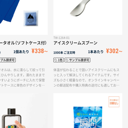
TW-1264-01
ータオル（ソフトケース付）
アイスクリームスプーン
¥338
¥302
1個あたり
1本あたり
時
1000本
ご注文時
ンプル請求可
1色
サンプル請求可
タオルは、水に濡らして絞って引
体温が伝わることで固いアイスクリームにもス
にひんやりします。濡れたままで
ッと入って解決してくれるアイテムです。サイ
やすいようにポーチに入れて保管
ズも小さく軽量なので、オンラインキャンペー
フトケースに単色のデザインを入
ンの郵送配布や購入特典の送付にも適してお
きるため、屋外イベントでのグッ
り、受け取りやすく喜ばれます。シックなブラ
たりです！水に濡らすだけで熱中
ックや定番のシルバー、女性が喜ぶシャンパン
りますので、暑い中で働く方が多
ゴールドのカラーバリエーションで、高級感を
造業の方に向けたキャンペーンノ
打ち出すブランドPRも可能です。一味違ったノ
てお配りすると喜ばれます。
ベルティを探されている方におすすめです。