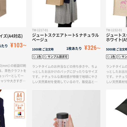
TW-1217-01
TW-1232-01
ジュートスクエアトートS ナチュラル
ジュートス
イズ(A4対応)
ベージュ
ホワイト(A
¥103
あたり
¥326
1枚あたり
1000枚
ご注文時
5000枚
ご注文
1色
サンプル請求可
1色
サ
10(mm)）の紙袋印刷
ランチタイムのお弁当などの持ち歩きや、ちょ
ランチタイム
は、茶色クラフトを
っとしたお出かけのバッグにぴったりなサイズ
っとしたお出
ョッパーとして一
です。ナチュラルな素材感が特徴で地球にやさ
です。ナチュ
シャツや大きすぎな
しい天然素材を使用しているので、販促品とし
しい天然素材
です。紙袋のサイ
てはもちろん、オーガニックコスメや食料品店
てはもちろん
ル（紐）を変更した
などのパッケージとしてもおすすめです。
などのパッケ
ることでオリジナ
。