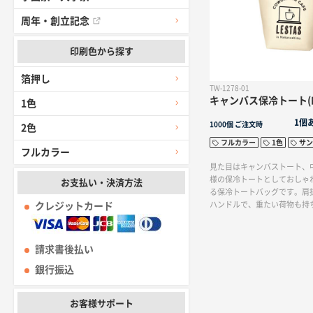
周年・創立記念
印刷色から探す
箔押し
TW-1278-01
キャンバス保冷トート(
1色
1個
1000個
ご注文時
2色
フルカラー
1色
サン
フルカラー
見た目はキャンバストート、
様の保冷トートとしておしゃ
お支払い・決済方法
る保冷トートバッグです。肩
ハンドルで、重たい荷物も持
クレジットカード
サイズ小さいSサイズもござい
生地のため、どんなデザイン
く、広い範囲に名入れが可能
請求書後払い
ので、飲食品のイベントやキ
ルティとしてもおすすめです
銀行振込
お客様サポート