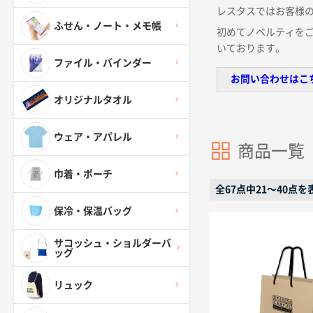
レスタスではお客様
ふせん・ノート・メモ帳
初めてノベルティを
いております。
ファイル・バインダー
お問い合わせはこ
オリジナルタオル
ウェア・アパレル
商品一覧
巾着・ポーチ
全67点中21〜40点を
保冷・保温バッグ
サコッシュ・ショルダーバ
ッグ
リュック