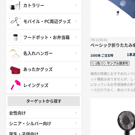
カトラリー
モバイル・PC周辺グッズ
フードポット・お弁当箱
TW-1258-01
ベーシック折りたたみ
名入れハンガー
1本
1000本
ご注文時
1色
サンプル請求可
あったかグッズ
梅雨の時期におすすめのノベ
ット機能はありませんが、し
になっているお手頃価格の折
レイングッズ
ースだけでなく、傘のパネル
ともできますので、傘をさし
ターゲットから探す
を目立たせることができます
の部分はネイルガードがつい
爪を気にせず開閉可能です。
女性向け
ク、カーキの落ち着いた使い
選ぶことができます。
シニア・シルバー向け
学生・子供向け