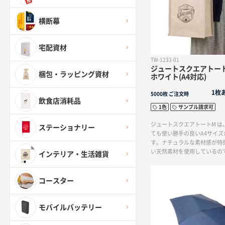
横断幕
宅配資材
TW-1233-01
ジュートスクエアトート
梱包・ラッピング資材
ホワイト(A4対応)
1枚
5000枚
ご注文時
飲食店消耗品
1色
サンプル請求可
ジュートスクエアトートM は
ステーショナリー
ても使い勝手の良いA4サイズ
す。ナチュラルな素材感が特
い天然素材を使用しているの
インテリア・生活雑貨
ショップバッグや結婚式の引
も人気です。素材感を活かし
リジナルバッグならジュート
コースター
おすすめです。
モバイルバッテリー