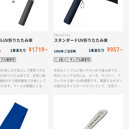
TW-1257-01
ルUV折りたたみ傘
スタンダードUV折りたたみ傘
¥1719
¥957
1本あたり
1本あたり
時
1000本
ご注文時
ンプル請求可
1色
サンプル請求可
滴を気にせず安心して携帯できる
形状もシンプルに使いやすい折り畳み傘です。
付の折りたたみ傘です。女性に嬉
明るいピンク以外にも、カーキ、ネイビー、ブ
ト機能付きで晴雨兼用で日傘として
ラックから選べる4色展開です。開閉するボタン
だけます。ケースの側面にぐるっ
の部分はネイルガードがついていて、女性でも
可能ですので、物販品におすすめ
爪を気にせず開閉可能です。収納ケースだけで
ネル部分に印刷することもできま
なく、傘のパネル部分に印刷することもできま
さした時に大きくロゴを目立たせ
すので、傘をさした時に大きくロゴを目立たせ
ます。
ることができます。