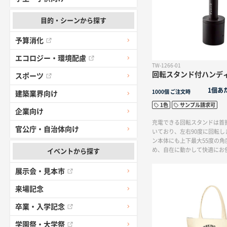
目的・シーンから探す
予算消化
エコロジー・環境配慮
TW-1266-01
回転スタンド付ハンデ
スポーツ
1個あ
1000個
ご注文時
建築業界向け
1色
サンプル請求可
企業向け
充電できる回転スタンドは首
官公庁・自治体向け
いており、左右90度に回転し
ン本体にも上下最大55度の角
め、自在に動かして快適にお
イベントから探す
す。ファンの持ち手部分に名
め、夏のノベルティや企業の
展示会・見本市
す。3段階の風量調節が可能
ができます。ハンディファン
来場記念
き、外出時にバッグに入れて
USB充電で最長4時間連続使
卒業・入学記念
量「中」の場合）
学園祭・大学祭