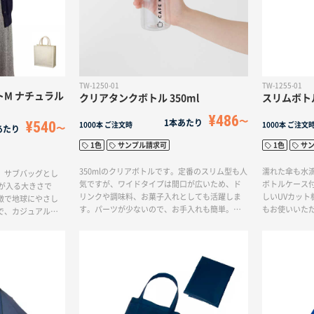
TW-1250-01
TW-1255-01
M ナチュラル
クリアタンクボトル 350ml
スリムボト
¥486
1本あたり
¥540
1000本
ご注文時
1000本
ご注文
あたり
1色
サンプル請求可
1色
サ
350mlのクリアボトルです。定番のスリム型も人
濡れた傘も水
、サブバッグとし
気ですが、ワイドタイプは間口が広いため、ド
ボトルケース
が入る大きさで
リンクや調味料、お菓子入れとしても活躍しま
しいUVカッ
徴で地球にやさし
す。パーツが少ないので、お手入れも簡単。飲
もお使いいた
で、カジュアルな
み口には氷やフルーツがこぼれないよう飲みや
と単色印刷が
き出物入れとして
すいストッパー付きです。側面にぐるっとオリ
です。傘のパ
たカジュアルなオ
ジナルデザインを入れられるため、おしゃれな
すので、傘を
スクエアトートが
ドリンクホルダーとしてノベルティやグッズ販
ることができ
売品に人気です。ジムの入会特典や店舗のオリ
ジナルグッズにおすすめです。