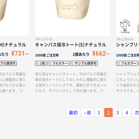
TW-1279-01
TW-1289-01
M)ナチュラル
キャンバス保冷トート(S)ナチュラル
シャンブリッ
¥731
¥662
あたり
1個あたり
1000個
ご注文時
1000個
ご注文
プル請求可
1色
フルカラー
サンプル請求可
フルカラー
中はアルミ蒸着仕
見た目はキャンバストート、中はアルミ蒸着仕
シャンブリッ
れに機能的に使え
様の保冷トートとしておしゃれに機能的に使え
にちょうどい
掛けもできる長い
る保冷トートバッグです。腕掛けができるハン
イク道具をか
ち運べます。ワン
ドルで、サブバッグとして持ち運べます。ワン
サイズです。
ます。 キャンバス
サイズ小さいSサイズもございます。 キャンバス
特の霜降り調
でも馴染みやす
生地のため、どんなデザインでも馴染みやす
入れ映えする
となっております
く、フルカラーで名入れが可能となっておりま
す。春夏らし
最初
‹ 前
1
2
3
4
次
ャンペーンのノベ
すので、飲食品のイベントやキャンペーンのノ
ージュのカラ
。
ベルティとしてもおすすめです。
ニュアンスの
演出します。
の巾着袋は、
ケージにもお