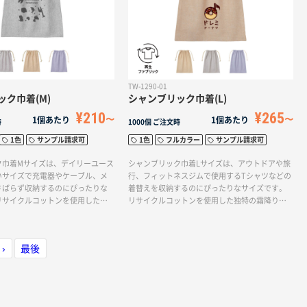
TW-1290-01
ク巾着(M)
シャンブリック巾着(L)
¥210
¥265
1個あたり
1個あたり
時
1000個
ご注文時
1色
サンプル請求可
1色
フルカラー
サンプル請求可
ク巾着Mサイズは、デイリーユース
シャンブリック巾着Lサイズは、アウトドアや旅
いサイズで充電器やケーブル、メ
行、フィットネスジムで使用するTシャツなどの
さばらず収納するのにぴったりな
着替えを収納するのにぴったりなサイズです。
リサイクルコットンを使用した独
リサイクルコットンを使用した独特の霜降り調
の生地は肌触りもやわらかく、名
の生地は肌触りもやわらかく、名入れ映えする
のに個性ある風合いのある巾着で
のに個性ある風合いのある巾着です。春夏らし
い爽やかなサックス、グレー、ベ
い爽やかなサックス、グレー、ベージュのカラ
 ›
最後
ーバリエーションはナチュラルな
ーバリエーションはナチュラルなニュアンスの
ため、他にはないナチュラル感を
ため、他にはないナチュラル感を演出します。
今までにない遊びの効いた生地で
今までにない遊びの効いた生地での巾着袋は、
ノベルティや記念品、ギフトパッ
ノベルティや記念品、ギフトパッケージにもお
すすめです。
すすめです。