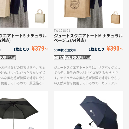
TW-1218-01
クエアトートS ナチュラル
ジュートスクエアトートM ナチュラル
5対応)
ベージュ(A4対応)
¥379
¥390
1枚あたり
1枚あたり
時
5000枚
ご注文時
ンプル請求可
1色
サンプル請求可
のお弁当などの持ち歩きや、ちょ
ジュートスクエアトートM は、サブバッグとし
かけのバッグにぴったりなサイズ
ても使い勝手の良いA4サイズが入る大きさで
ラルな素材感が特徴で地球にやさ
す。ナチュラルな素材感が特徴で地球にやさし
を使用しているので、販促品とし
い天然素材を使用しているので、カジュアルな
、オーガニックコスメや食料品店
ショップバッグや結婚式の引き出物入れとして
ージとしてもおすすめです。
も人気です。素材感を活かしたカジュアルなオ
リジナルバッグならジュートスクエアトートが
おすすめです。