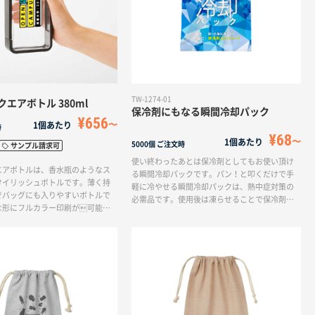
TW-1274-01
エアボトル 380ml
保冷剤にもなる瞬間冷却パック
¥656
1個あたり
時
¥68
1個あたり
5000個
ご注文時
サンプル請求可
使い終わったあとは保冷剤としてもお使い頂け
エアボトルは、香水瓶のようなス
る瞬間冷却パックです。パン！と叩くだけで手
タイリッシュボトルです。薄く持
軽に冷やせる瞬間冷却パックは、熱中症対策の
でバッグにも入りやすいボトルで
必需品です。使用後は凍らせることで保冷剤と
な形にフルカラー印刷が可能な
してお使い頂けるので、長くお使い頂けるアイ
イラストデザインが自由に表現し
テムとなっております。名入れなしですぐに届
です。フレームが分解できるた
くため、営業まわりの粗品やイベントの配布や
くお手入れが簡単です。一味変わ
スポーツクラブの備品などにおすすめの商品で
トルをお探しの方にぴったりで
す。