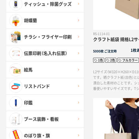
ティッシュ・除菌グッズ
胡蝶蘭
RS-1114-01
チラシ・フライヤー印刷
クラフト紙袋 規格L2サ
1枚
5000枚
ご注文時
伝票印刷（名入れ伝票）
1色
2色
フルカラー
絵馬
L2サイズ（W320×H260×D1
です。晒クラフト紙（白色）と
漂白した素材のことです。シ
リストバンド
番使いやすいサイズです。T
いアパレル用に最適なサイズ
ズは決まっていますが、ハンド
印鑑
り、オプション加工を追加す
リティを出すことができます
ブース装飾・看板
のぼり旗・旗