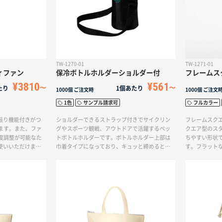
TW-1270-01
TW-1271-01
ィファン
保冷ボトルホルダーショルダー付
フレームスク
¥3810
¥561
たり
1個あたり
1000個
ご注文時
1000個
ご注文
1色
サンプル請求可
フルカラー
振り機能付きがつ
ショルダーできるストラップ付きでサイクリン
フレームスク
ます。また、ファ
グやスポーツ観戦、アウトドアで活躍するペッ
クエア型のス
度調整が可能なた
トボトルホルダーです。ボトルホルダー上部は
ちやすい形状
使いいただけま
巾着タイプになっており、キュッと締めると保
す。フラット
入れができるた
冷力が持続します。お手持ちのカラビナ等をつ
ため、ロゴや
備品にぴったりで
けられるループがついているのでレジャーシー
やすいボトル
で、自分好みに調節
ン等でもご使用いただけます。ワンポイントの
め、洗いやす
としても使用で
ロゴやイラストの名入れが可能です。飲料品や
ったクリアボ
持ち運びやすい！
食品のノベルティアイテムにおすすめです。
す。
用が可能です。（風