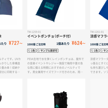
TW-1259-01
TW-1261-01
傘
イベントポンチョ（ポーチ付）
涼感マフラ
¥727
¥624
あたり
1個あたり
1000個
ご注文時
1000個
ご注文
1色
サンプル請求可
1色
サ
ルティです。UVカ
PEVA生地で水を弾くレインポンチョは、屋外で
涼感マフラー
っかりした骨構造
の音楽イベントやレジャー施設で梅雨や夏の急
っ張るとすぐ
り畳み傘！収納ケ
な雨に備える時期におすすめのノベルティで
も持ち運びし
部分に印刷するこ
す。男女兼用サイズでフード付きのため、雨が
できます。ソ
た時に大きくロゴ
強くなってきた際に顔や体への水滴を軽減でき
れることがで
。開閉するボタン
ます。使用後は、雨に濡れたポンチョをポーチ
ズ販売にぴっ
ていて、女性でも
に入れられるため、水濡れの心配がありませ
症対策にもな
ネイビー、ブラッ
ん。
い建設業や製
やすい3色展開から
ベルティとし