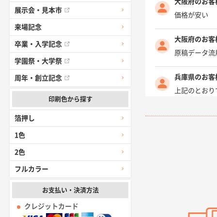
大阪府のお客
展示会・見本市
価格が安い
来場記念
大阪府のお客
卒業・入学記念
原稿データ流
学園祭・大学祭
兵庫県のお客
周年・創立記念
上記のとおり
印刷色から探す
愛知県I社様
箔押し
柳さんの対応
1色
2色
千葉県A社様
前回購入した
フルカラー
千葉県A社様
お支払い・決済方法
価格 大丈夫
クレジットカード