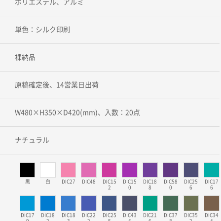
ポリエステル、アルミ
単色：シルク印刷
裸納品
原稿確定後、14営業日出荷
W480×H350×D420(mm)、入数：20点
ナチュラル
黒
白
DIC27
DIC48
DIC15
DIC15
DIC18
DIC58
DIC25
DIC17
2
0
8
0
6
6
DIC17
DIC18
DIC18
DIC22
DIC25
DIC43
DIC21
DIC37
DIC35
DIC34
9
2
3
2
5
5
6
8
2
4