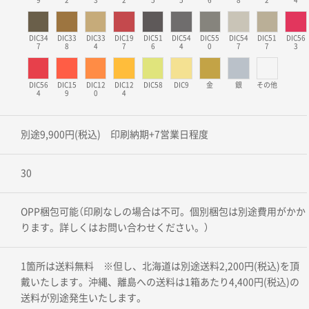
DIC34
DIC33
DIC33
DIC19
DIC51
DIC54
DIC55
DIC54
DIC51
DIC56
7
8
4
7
6
4
0
7
7
3
DIC56
DIC15
DIC12
DIC12
DIC58
DIC9
金
銀
その他
4
9
0
4
別途9,900円(税込) 印刷納期+7営業日程度
30
OPP梱包可能（印刷なしの場合は不可。個別梱包は別途費用がかか
ります。詳しくはお問い合わせください。）
1箇所は送料無料 ※但し、北海道は別途送料2,200円(税込)を頂
戴いたします。沖縄、離島への送料は1箱あたり4,400円(税込)の
送料が別途発生いたします。