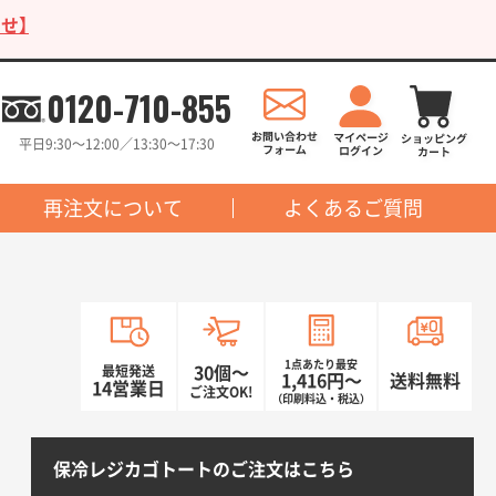
せ】
0120-710-855
平日9:30〜12:00／13:30〜17:30
再注文について
よくあるご質問
1点あたり最安
最短発送
30個〜
1,416円〜
送料無料
14営業日
ご注文OK!
（印刷料込・税込）
保冷レジカゴトートのご注文はこちら