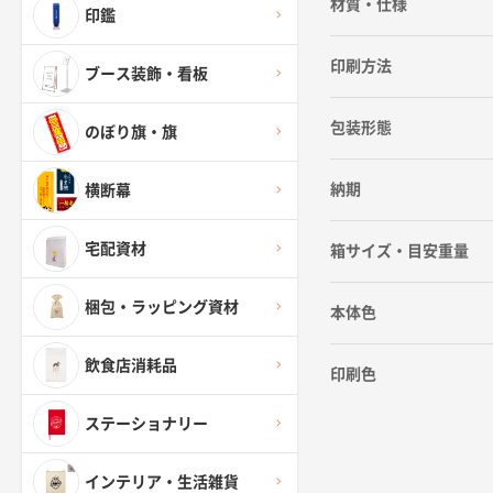
材質・仕様
印鑑
印刷方法
ブース装飾・看板
包装形態
のぼり旗・旗
納期
横断幕
宅配資材
箱サイズ・目安重量
梱包・ラッピング資材
本体色
飲食店消耗品
印刷色
ステーショナリー
インテリア・生活雑貨