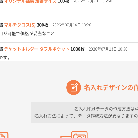
様
オリジナル絵馬 定番サイズ
100枚
2026年07月20日 06:50
様
マルチクロス(S)
200枚
2026年07月14日 13:26
用が可能で価格が妥当なこと
様
チケットホルダー ダブルポケット
1000枚
2026年07月13日 10:50
です。
【オーダー商品】特別ご注文ページ04
3000枚
2026年07月03日 09:23
が素晴らしかった。
名入れデザインの
フレキソレジ袋 Uバッグ 35号
5000枚
2026年06月28日 15:14
ので
名入れ印刷データの作成方法は4
名入れ方法によって、データ作成方法が異なりますの
フレキソレジ袋 Uバッグ 35号
5000枚
2026年06月19日 09:41
そうな会社に見えた