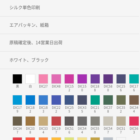
シルク単色印刷
エアパッキン、紙箱
原稿確定後、14営業日出荷
ホワイト、ブラック
黒
白
DIC27
DIC48
DIC15
DIC15
DIC18
DIC58
DIC25
DIC17
2
0
8
0
6
6
DIC17
DIC18
DIC18
DIC22
DIC25
DIC43
DIC21
DIC37
DIC35
DIC34
9
2
3
2
5
5
6
8
2
4
DIC34
DIC33
DIC33
DIC19
DIC51
DIC54
DIC55
DIC54
DIC51
DIC56
7
8
4
7
6
4
0
7
7
3