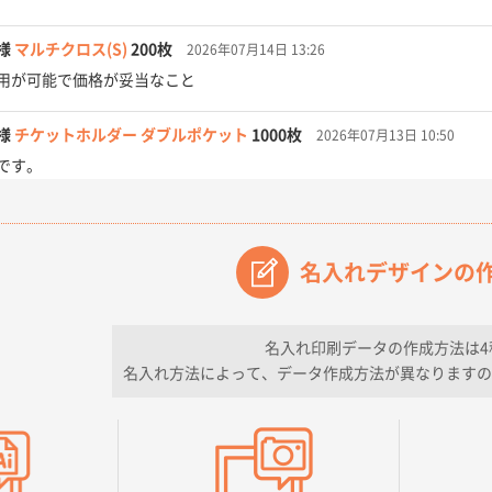
様
マルチクロス(S)
200枚
2026年07月14日 13:26
用が可能で価格が妥当なこと
様
チケットホルダー ダブルポケット
1000枚
2026年07月13日 10:50
です。
【オーダー商品】特別ご注文ページ04
3000枚
2026年07月03日 09:23
が素晴らしかった。
名入れデザインの
フレキソレジ袋 Uバッグ 35号
5000枚
2026年06月28日 15:14
ので
名入れ印刷データの作成方法は4
名入れ方法によって、データ作成方法が異なりますの
フレキソレジ袋 Uバッグ 35号
5000枚
2026年06月19日 09:41
そうな会社に見えた
様
A4フルカラークリアファイル
1000枚
2026年06月11日 14:46