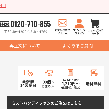
せ】
0120-710-855
平日9:30〜12:00／13:30〜17:30
再注文について
よくあるご質問
1点あたり最安
最短発送
30個〜
1,310円〜
送料無料
14営業日
ご注文OK!
（印刷料込・税込）
ミストハンディファンのご注文はこちら