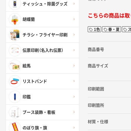
ティッシュ・除菌グッズ
こちらの商品は取
胡蝶蘭
1色
春・夏
チラシ・フライヤー印刷
商品番号
伝票印刷（名入れ伝票）
商品サイズ
絵馬
リストバンド
印刷範囲
印鑑
印刷箇所
ブース装飾・看板
材質・仕様
のぼり旗・旗