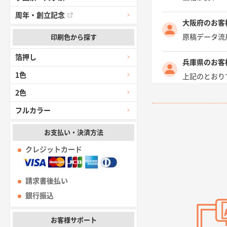
周年・創立記念
大阪府のお客
原稿データ流
印刷色から探す
箔押し
兵庫県のお客
1色
上記のとおり
2色
愛知県I社様
フルカラー
柳さんの対応
お支払い・決済方法
千葉県A社様
クレジットカード
前回購入した
千葉県A社様
請求書後払い
価格 大丈夫
銀行振込
大阪府のお客
お客様サポート