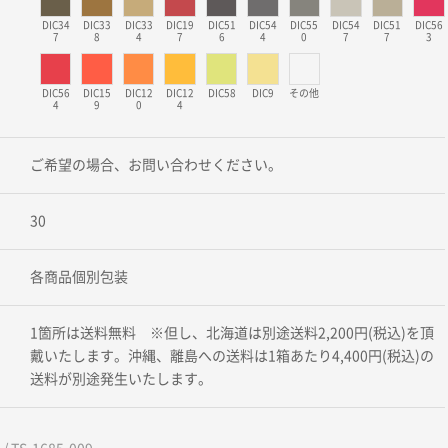
DIC34
DIC33
DIC33
DIC19
DIC51
DIC54
DIC55
DIC54
DIC51
DIC56
7
8
4
7
6
4
0
7
7
3
DIC56
DIC15
DIC12
DIC12
DIC58
DIC9
その他
4
9
0
4
ご希望の場合、お問い合わせください。
30
各商品個別包装
1箇所は送料無料 ※但し、北海道は別途送料2,200円(税込)を頂
戴いたします。沖縄、離島への送料は1箱あたり4,400円(税込)の
送料が別途発生いたします。