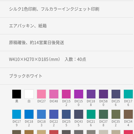
シルク1色印刷、フルカラーインクジェット印刷
エアパッキン、紙箱
原稿確後、約14営業日後発送
W410×H270×D185（mm） 入数：40点
ブラックホワイト
黒
白
DIC27
DIC48
DIC15
DIC15
DIC18
DIC58
DIC25
DIC17
2
0
8
0
6
6
DIC17
DIC18
DIC18
DIC22
DIC25
DIC43
DIC21
DIC37
DIC35
DIC34
9
2
3
2
5
5
6
8
2
4