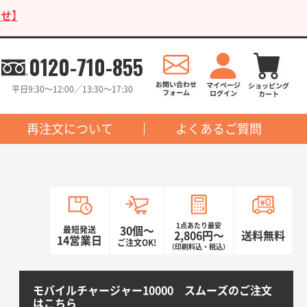
せ】
0120-710-855
平日9:30〜12:00／13:30〜17:30
再注文について
よくあるご質問
1点あたり最安
最短発送
30個〜
2,806円〜
送料無料
14営業日
ご注文OK!
（印刷料込・税込）
モバイルチャージャー10000 スムーズのご注文
はこちら