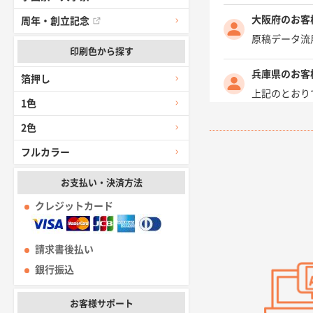
大阪府のお客
周年・創立記念
原稿データ流
印刷色から探す
兵庫県のお客
箔押し
上記のとおり
1色
2色
愛知県I社様
柳さんの対応
フルカラー
千葉県A社様
お支払い・決済方法
前回購入した
クレジットカード
千葉県A社様
請求書後払い
価格 大丈夫
銀行振込
大阪府のお客
お客様サポート
前回使用して