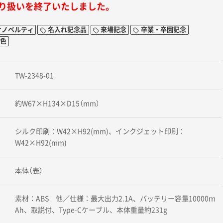
り扱いを終了いたしました。
けノベルティ
名入れ記念品
来場記念
卒業・卒園記念
1色
TW-2348-01
約W67×H134×D15（mm）
シルク印刷：W42×H92(mm)、インクジェット印刷：
W42×H92(mm)
本体（表）
素材：ABS 他／仕様：最大出力2.1A、バッテリー容量10000ｍ
Ah、取説付、Type-Cケーブル、本体重量約231g