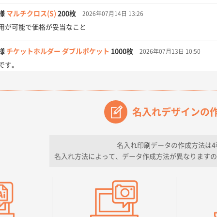
様
マルチクロス(S)
200枚
2026年07月14日 13:26
用が可能で価格が妥当なこと
様
チケットホルダー ダブルポケット
1000枚
2026年07月13日 10:50
です。
【オーダー商品】特別ご注文ページ04
3000枚
2026年07月03日 09:23
が素晴らしかった。
名入れデザインの
フレキソレジ袋 Uバッグ 35号
5000枚
2026年06月28日 15:14
ので
名入れ印刷データの作成方法は4
名入れ方法によって、データ作成方法が異なりますの
フレキソレジ袋 Uバッグ 35号
5000枚
2026年06月19日 09:41
そうな会社に見えた
様
A4フルカラークリアファイル
1000枚
2026年06月11日 14:46
良かった。