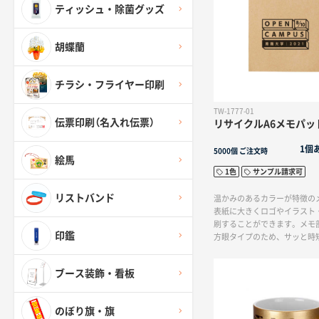
ティッシュ・除菌グッズ
胡蝶蘭
チラシ・フライヤー印刷
TW-1777-01
伝票印刷（名入れ伝票）
リサイクルA6メモパッ
1個
5000個
ご注文時
絵馬
1色
サンプル請求可
リストバンド
温かみのあるカラーが特徴の
表紙に大きくロゴやイラスト
刷することができます。メモ
印鑑
方眼タイプのため、サッと時
きに自由に書くことができて
紙の差し色がブルー・ブラッ
ブース装飾・看板
選びいただくことが出来ます
のぼり旗・旗