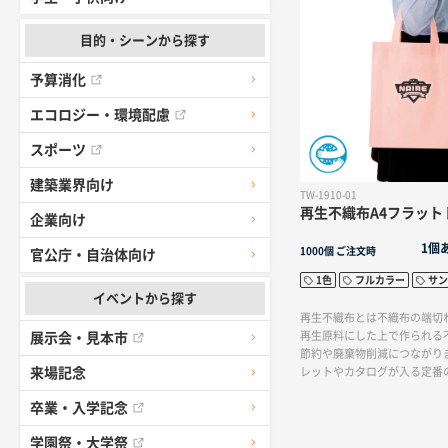
卒業記念品や創立記念品など
に人気です。本体色は2色展開
標準的な写真プリントのサイ
目的・シーンから探す
予算消化
エコロジー・環境配慮
スポーツ
建築業界向け
TW-1910-01
再生不織布A4フラット
企業向け
1個
1000個
ご注文時
官公庁・自治体向け
1色
フルカラー
サン
イベントから探す
再生不織布とは不織布の端切
再生原料にした上で作られる
展示会・見本市
節約や廃棄物削減につながり
レットやカタログが入る定番
来場記念
トトートと同形状・同サイズ
卒業・入学記念
グの内側にはエコマークが付
業の環境保護アピールにも◎
学園祭・大学祭
ーズに対応する全7色展開で