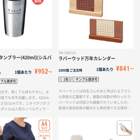
TW-1869-01
ンブラー(420ml)(シルバ
ラバーウッド万年カレンダー
¥841
1個あたり
¥952
1000個
ご注文時
1個あたり
時
1色
サンプル請求可
ンプル請求可
ラバーウッドは別名ゴムの木と呼ばれるブラジ
露せず、熱くても持ちやすい。オ
ル原産の広葉樹です。樹脂の採取が終わったラ
庭でも年中活躍します。420ml、
バーウッドは伐採され廃棄されていましたが、
高さ10.5cmです。ニオイがつきづ
資源の有効利用の観点から再利用できる素材と
スボトルは人気のノベルティで
して注目されています。そんなラバーウッドを
使用したカレンダーが『ラバーウッド万年カレン
ダー』です。ラバーウッドは、木目の印象がやわ
らかくて優しい雰囲気なので、日常に馴染みや
すくノベルティや販促品、卒業記念品や創立記