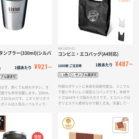
います。SDGs関連の販促品をお探しの方にもお
すすめの商品です。
HK-1825-01
ンブラー(330ml)(シルバ
コンビニ・エコバッグ(A4対応)
¥487
1枚あたり
¥921
1000枚
ご注文時
1個あたり
時
1色
サンプル請求可
ンプル請求可
内側のポケットに本体を収納可能な、ミニマル
露せず、熱くても持ちやすい。オ
で使いやすいレジ袋型エコバッグです。本体サ
庭でも年中活躍します。330ml、
イズはA4サイズ程の大きさです。エコバッグは
高さ10.5cmです。ニオイがつきづ
ポリエステル素材なので軽く丈夫。洗濯しても
スボトルは人気のノベルティで
すぐに乾きます。エコバッグは、SDGs関連のノ
ベルティを探している方におすすめな商品で
す。