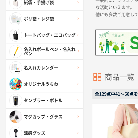
一般的に、プラスチッ
紙袋・手提げ袋
な活動といえます。
他にも多数ご用意し
ポリ袋・レジ袋
トートバッグ・エコバッグ
名入れボールペン・名入れ
ペン
名入れカレンダー
商品一覧
オリジナルうちわ
全129点中41〜60点
タンブラー・ボトル
マグカップ・グラス
涼感グッズ