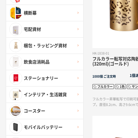
横断幕
宅配資材
梱包・ラッピング資材
HK-1838-01
フルカラー転写対応陶
飲食店消耗品
(320ml)(ゴールド)
1個
1000個
ご注文時
ステーショナリー
フルカラー
1色
サン
インテリア・生活雑貨
フルカラー昇華転写で印刷可能
プ。直径8.2cm、高さ9.6cm
コースター
モバイルバッテリー