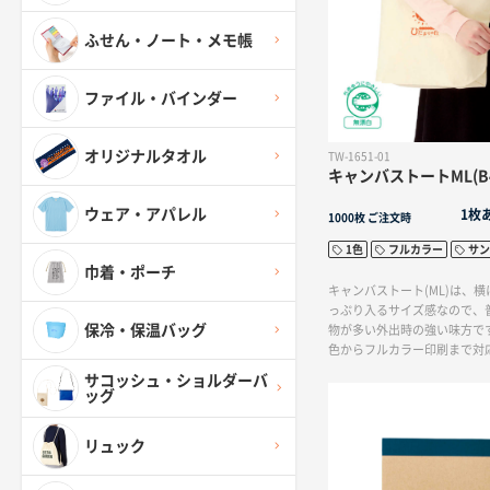
ふせん・ノート・メモ帳
ファイル・バインダー
オリジナルタオル
TW-1651-01
キャンバストートML(B
ウェア・アパレル
1枚
1000枚
ご注文時
1色
フルカラー
サン
巾着・ポーチ
キャンバストート(ML)は、
っぷり入るサイズ感なので、
保冷・保温バッグ
物が多い外出時の強い味方で
色からフルカラー印刷まで対
みのデザインでオリジナルト
サコッシュ・ショルダーバ
出来ます。ナチュラルのお色
ッグ
付きます。
リュック