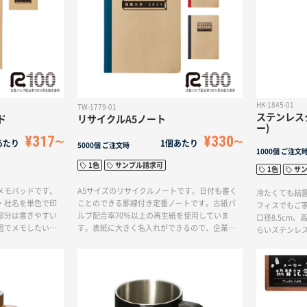
HK-1845-01
TW-1779-01
ステンレスタ
ド
リサイクルA5ノート
ー)
¥317
¥330
あたり
1個あたり
5000個
ご注文時
1000個
ご注文
1色
サンプル請求可
1色
サ
メモパッドです。
A5サイズのリサイクルノートです。日付も書く
冷たくても結
・社名を単色で印
ことのできる罫線付き定番ノートです。古紙パ
フィスでもご家
部分は書きやすい
ルプ配合率70％以上の再生紙を使用していま
口径8.5cm、
短でメモしたいと
す。表紙に大きく名入れができるので、企業ロ
らいステンレ
、便利です。背表
ゴやキャラクターなどお好きなデザインでオリ
す。
ク・レッドからお
ジナルグッズをお作りいただけます。展示会な
。
どの配布用にもおすすめのノベルティです。