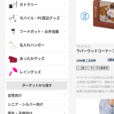
カトラリー
モバイル・PC周辺グッズ
フードポット・お弁当箱
名入れハンガー
TW-1876-01
ラバーウッドコーナー
あったかグッズ
1個
1000個
ご注文時
1色
サンプル請求可
レイングッズ
ラバーウッドは別名ゴムの木
ル原産の広葉樹です。樹脂の
ターゲットから探す
バーウッドは伐採され廃棄さ
資源の有効利用の観点から再
女性向け
して注目されています。そん
使用したL版サイズ対応のフ
シニア・シルバー向け
バーウッドコーナーフォトス
た、ゴムの木の花言葉は永久
学生・子供向け