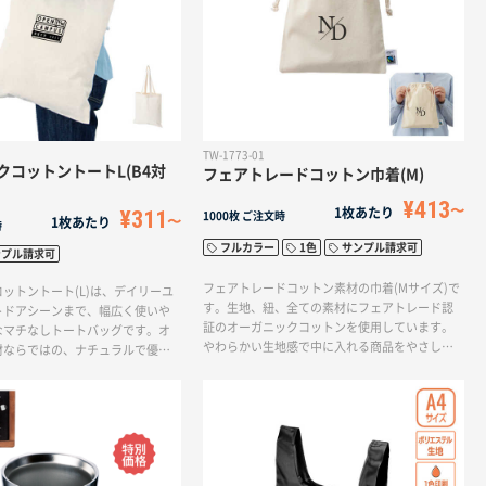
TW-1773-01
クコットントートL(B4対
フェアトレードコットン巾着(M)
¥413
1枚あたり
¥311
1000枚
ご注文時
1枚あたり
時
フルカラー
1色
サンプル請求可
ンプル請求可
フェアトレードコットン素材の巾着(Mサイズ)で
ットントート(L)は、デイリーユ
す。生地、紐、全ての素材にフェアトレード認
トドアシーンまで、幅広く使いや
証のオーガニックコットンを使用しています。
なマチなしトートバッグです。オ
やわらかい生地感で中に入れる商品をやさしく
材ならではの、ナチュラルで優し
包み込みます。サイズ感はモバイルグッズや化
長です。バッグ前面に大きく1色印
粧小物、ポケットサーモボトルが入る大きさで
。素材にこだわってオリジナルバ
す。フェアトレードとは発展途上国の原料や製
い方におすすめです。
品を適正な価格で購入することで、そのような
国の人々の生活改善や自治るを支援する活動で
す。本製品に使用されているコットンもフェア
トレード認証生産者から基準に従って調達して