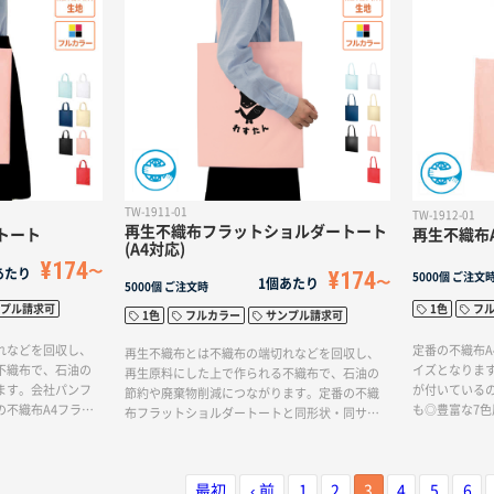
の記念品やギフト
材は第三者認
です。 ※L版は
す。本体色は
ズです。
イボリー・ネ
のベージュ、
慮を感じさせ
TW-1911-01
TW-1912-01
再生不織布フラットショルダートート
トート
再生不織布
(A4対応)
¥174
あたり
¥174
5000個
ご注文
1個あたり
5000個
ご注文時
プル請求可
1色
フ
1色
フルカラー
サンプル請求可
れなどを回収し、
定番の不織布
再生不織布とは不織布の端切れなどを回収し、
不織布で、石油の
イズとなりま
再生原料にした上で作られる不織布で、石油の
ます。会社パンフ
が付いている
節約や廃棄物削減につながります。定番の不織
の不織布A4フラッ
も◎豊富な7
布フラットショルダートートと同形状・同サイ
となります。バッ
に合わせたお
ズとなります。バッグの内側にはエコマークが
いているので、企
トートにおす
付いているので、企業の環境保護アピールにも
本体色は幅広いニ
不織布の端切
◎A4サイズが入るスマートなショルダータイプ
す。ショッパー、展
上で作られる
最初
‹ 前
1
2
3
4
5
6
のトートバッグなので肩にもかけられ、配りや