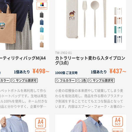
念品などの記念品にオススメ。本体色は2色展開
です。カレンダーの台紙を変更すれば印象も変
わるので、飽きずに長く使用いただけます。
TW-1902-01
ーティリティバッグM(A4
カトラリーセット麦わら入タイプロン
グ(3点)
¥498
¥437
1個あたり
1個あたり
時
1000個
ご注文時
ルカラー
サンプル請求可
フルカラー
1色
サンプル請求可
るペットボトルを再利用して作ら
小麦の収穫後の本来燃やして破棄してしまう麦
ズのトートバッグです。生地は再生
わらを有効活用し、商品を作る際のプラスチッ
テル100%を使用し、ネーム付きな
ク削減をすることでとてもエコな製品となって
製品と分かりやすく、企業や学校
います。内容はスプーン・フォーク・お箸の3点
エコを意識したノベルティにぴった
セット。本体色は、くすみカラーが可愛らしい4
トボトルの再利用は、海洋プラス
色の中からお選びいただけます。
改善や二酸化炭素排出の抑制など
します。使用している再生PET素