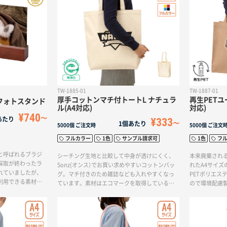
TW-1885-01
TW-1887-01
厚手コットンマチ付トートL ナチュラ
再生PETユ
フォトスタンド
ル(A4対応)
対応)
¥740
あたり
¥333
1個あたり
5000個
ご注文時
5000個
ご注文
フルカラー
1色
サンプル請求可
1色
フ
と呼ばれるブラジ
シーチング生地と比較して中身が透けにくく、
本来廃棄され
採取が終わったラ
5onz(オンス）でお買い求めやすいコットンバッ
れたA4サイ
れていましたが、
グ。マチ付きのため雑誌なども入れやすくなっ
PETポリエス
利用できる素材と
ています。素材はエコマークを取得している無
ので環境配慮
なラバーウッドを
漂白のコットンバッグ。エコ商品をお探しの方
でのSDGsや
ォトスタンドが『ラ
にもおすすめです。どんなシーンでも活躍する
りです。ペッ
タンド』です。ま
定番舟形コットントートバッグです。
チック問題の
の幸せ。そのため
環境保全に貢献