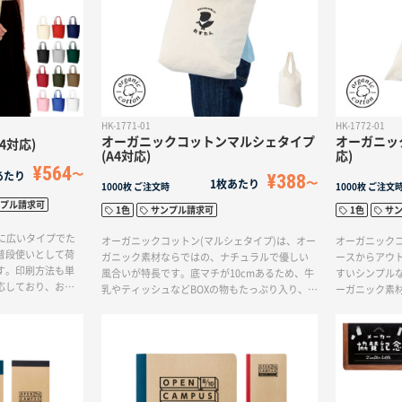
HK-1771-01
HK-1772-01
オーガニックコットンマルシェタイプ
オーガニッ
4対応)
(A4対応)
応)
¥564
あたり
¥388
1枚あたり
1000枚
ご注文時
1000枚
ご注文
プル請求可
1色
サンプル請求可
1色
サ
横に広いタイプでた
オーガニックコットン(マルシェタイプ)は、オー
オーガニックコ
普段使いとして荷
ガニック素材ならではの、ナチュラルで優しい
ースからアウ
す。印刷方法も単
風合いが特長です。底マチが10cmあるため、牛
すいシンプル
応しており、お好
乳やティッシュなどBOXの物もたっぷり入り、し
ーガニック素
ートバッグを作成
っかりと肩に掛けられるマルシェタイプです。
い風合いが特
味はエコマークが
バッグ前面に大きく1色印刷が可能です。素材に
刷が可能です
こだわってオリジナルバッグを作りたい方にお
ッグを作りた
すすめです。