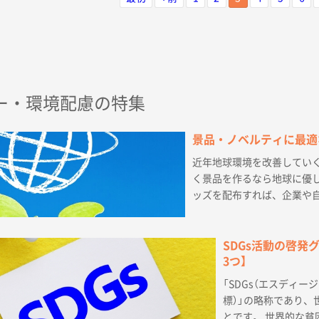
バッグなどに最適
減につながり
すく受け取りやすい持ち手の長さです。本体色
は幅広いニーズに対応する全7色展開。フルカラ
ー印刷も可能なので企業ロゴも印刷できます。
展示会やオープンキャンパスなどで利用する配
布用トートとして人気です。
ー・環境配慮の特集
景品・ノベルティに最適
近年地球環境を改善していく
く景品を作るなら地球に優し
ッズを配布すれば、企業や自
SDGs活動の啓発
3つ】
「SDGs（エスディージーズ
標）」の略称であり
とです。 世界的な貧