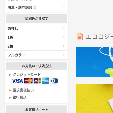
示会で使用する配布用トート
周年・創立記念
です。
印刷色から探す
箔押し
エコロジ
1色
2色
フルカラー
お支払い・決済方法
クレジットカード
請求書後払い
銀行振込
お客様サポート