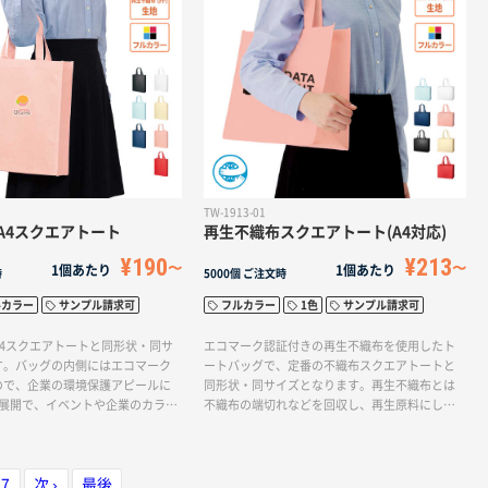
証を取得しており安心の品質で
全5色展開。ベーシックカラーのア
イビー・ブラックから、トレンド
スモークブルーを取り揃え環境配
る優しいカラー展開です。
TW-1913-01
A4スクエアトート
再生不織布スクエアトート(A4対応)
¥190
¥213
1個あたり
1個あたり
時
5000個
ご注文時
ルカラー
サンプル請求可
フルカラー
1色
サンプル請求可
A4スクエアトートと同形状・同サ
エコマーク認証付きの再生不織布を使用したト
す。バッグの内側にはエコマーク
ートバッグで、定番の不織布スクエアトートと
ので、企業の環境保護アピールに
同形状・同サイズとなります。再生不織布とは
色展開で、イベントや企業のカラー
不織布の端切れなどを回収し、再生原料にした
色味を選らんで頂ける、配り物用
上で作られる不織布で、石油の節約や廃棄物削
すめの商品です。再生不織布とは
減につながります。バッグの内側にはエコマー
れなどを回収し、再生原料にした
クが付いているので、企業の環境保護アピール
不織布で、石油の節約や廃棄物削
にも◎横型形状の広いマチ付タイプでA4サイズ
7
次 ›
最後