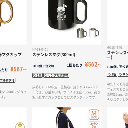
HK-1846-01
HK-1840-01
ステンレスタ
ステンレスマグ(300ml)
器マグカップ
ー)
¥562
1個あたり
1000個
ご注文時
1000個
ご注文
¥567
あたり
1色
サ
1色
サンプル請求可
プル請求可
冷たくても結
放熱しにくい中空二重構造、持ちやすいハンド
フィスでもご家
な320mlマグカッ
ル付き、容量300ml。サイズは直径7.5cm、高さ
直径8.5cm、
です。
9cmとマグカップとしてはスタンダードです。
らいステンレ
す。