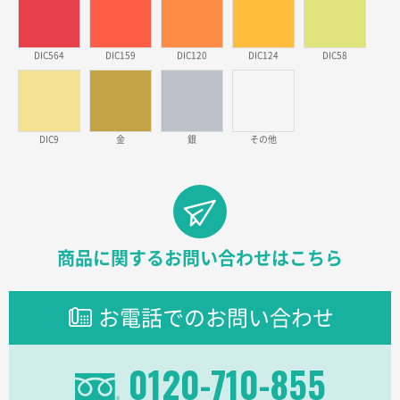
金額が安いのと納期が間に合いそうなのと。
DIC564
DIC159
DIC120
DIC124
DIC58
東京都のお客様
ラミネート紙袋 規格L1サイズ(A4対応)
1000枚
2026年02月26日 15:33
見積りの仕方が明確だったから
DIC9
金
銀
その他
東京都D社様
【オーダー商品】特別ご注文ページ04
1000枚
2026年02月17日 12:18
柔軟かつスピーディーに対応してくれたため
商品に関するお問い合わせはこちら
東京都のお客様
ラミネート紙袋 規格L1サイズ(A4対応)
1000枚
お電話でのお問い合わせ
2026年02月16日 14:47
分かりやすく、予算に近かったため
0120-710-855
大阪府F社様