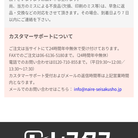
納期が比較的短く、ロット数が豊富に選べて価格が安
尚、当方のミスによる不良品（欠損、印刷のミス等）は、早急に返
かったため
品・交換などの対応をさせて頂きます。その場合、到着日より７日
以内にご連絡を下さい。
山口県P社様
【トートバッグ・エコバッグ】特別ご注文ページ
カスタマーサポートについて
③
1枚
2026年01月09日 13:48
ご注文は当サイトにて24時間年中無休で受け付けております。
希望の商品の取り扱いがあったので
FAXでのご注文は06-6136-5180まで。（24時間年中無休）
電話でのお問い合わせは0120-710-855まで。（平日9:30〜12:00／
大阪府のお客様
13:30〜17:30）
厚手コットンマチ付トートL ナチュラル(A4対応)
カスタマーサポート受付およびメールの返信時間帯は上記営業時間
200枚
内となります。
2025年12月25日 13:33
メールでのお問い合わせはこちら：
info@naire-seisakusho.jp
いつもきちんとしてる。
福島県W社様
A4バインダー(2ツ折)
300枚
2025年12月24日 14:43
以前の注文も含め価格と品質