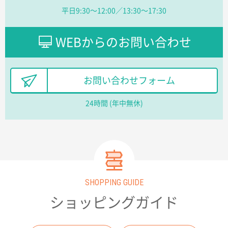
【オーダー商品】特別ご注文ページ04
1枚
平日9:30〜12:00／13:30〜17:30
2026年02月13日 22:10
レスタスさんでは以前、自社封筒を製作していただき
ました早く、安く、丁寧につくられているので安心し
WEBからのお問い合わせ
てお願いできます。
長野県R社様
お問い合わせフォーム
陶器マグストレートラウンドリップ
100枚
2026年02月09日 14:27
24時間 (年中無休)
コップの形
愛知県株社様
厚手コットンA4フラットトート ナチュラル
600
枚
2026年02月03日 18:12
SHOPPING GUIDE
商品がよさそうだったから
ショッピングガイド
東京都N社様
コットンバッグM(B4対応)
200枚