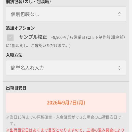
個別包装（のし・包装紙）
名入れグループサイト
個別包装なし
個別包装なし
追加オプション
サンプル校正
+9,900円 / +7営業日
(ロット制作前（量産前）
包装紙
に1部印刷し、ご確認いただけます。)
一個あたり+80.00円 / 5日出荷
入稿方法
個別に包装紙を巻いてお届けします
のし巻き
一個あたり+20.00円 / 5日出荷
個別に商品にのしを巻きます
出荷目安日
包装紙+のし巻き
一個あたり+100.00円 / 5日出荷
2026年9月7日(月)
包装紙で包んだ後に外のしをします
※当日15時までの原稿確定・入金確認ができた場合の出荷目安日で
す。
※出荷目安日はあくまで目安となりますので、工場の混み具合により