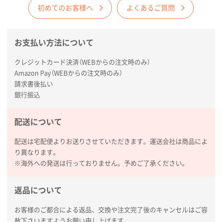
2026年01月29日 11:46
初めてのお客様へ
よくあるご質問
商品情報の正確な記載、スムーズなシステム対応
お支払い方法について
広島県(社様
タッチペン付3色+1色スリムペン（再生ABS）
500
クレジットカード決済（WEBからの注文時のみ）
枚
Amazon Pay（WEBからの注文時のみ）
2026年01月27日 13:12
請求書後払い
毎年注文しており、信頼できるから。出来上がりも満
銀行振込
足している。
配送について
熊本県S社様
ぺんてる ビクーニャフィール
1000枚
配送は宅配便よりお送りさせていただきます。運送会社は商品によ
2026年01月26日 15:45
り異なります。
印刷範囲が広かったから、取扱商品
※海外への発送は行っておりません。予めご了承ください。
新潟県R社様
返品について
ワンポイントポリ袋 A4サイズ
1000枚
2026年01月16日 10:53
お客様のご都合による返品、交換や注文完了後のキャンセルはご容
赦下さいますようお願い申し上げます。