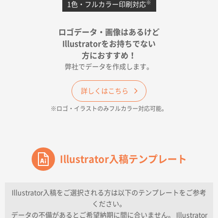
※
1色・フルカラー印刷対応
宮崎県Y社様
ポリ袋 手穴A4サイズ
5000枚
ロゴデータ・画像はあるけど
2026年04月17日 09:28
Illustratorをお持ちでない
印刷色が豊富であったため
方におすすめ！
弊社でデータを作成します。
和歌山県H社様
ECO OPPワンポイントポリ袋 A4サイズ（透明）
詳しくはこちら
500枚
※ロゴ・イラストのみフルカラー対応可能。
2026年04月16日 14:31
価格と納期
東京都のお客様
ワンポイントポリ袋 A4サイズ
Illustrator入稿テンプレート
1000枚
2026年04月16日 11:41
納期が早い
Illustrator入稿をご選択される方は以下のテンプレートをご参考
ください。
東京都K社様
データの不備があるとご希望納期に間に合いません。 Illustrator
ワンポイントポリ袋 A4サイズ
300枚