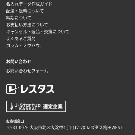
名入れデータ作成ガイド
uni ジェットストリーム 07
100枚
配送・送料について
2025年12月09日 14:04
納期について
安い、早い
お支払い方法について
キャンセル・返品・交換について
埼玉県G社様
よくあるご質問
ラミネート紙袋 規格L4サイズ(B4対応)
1000枚
コラム・ノウハウ
2025年12月04日 17:34
値段が安かった。
お問い合わせ
お問い合わせフォーム
兵庫県のお客様
スタンダードメモ100P
100枚
2025年12月02日 23:00
ロゴが入れられること
大阪府E社様
ECOワンポイントポリ袋 A4サイズ（白）
1000枚
お客様窓口
2025年11月28日 15:13
〒531-0076 大阪市北区大淀中4丁目12-20 レスタス梅田WEST
他部署のスタッフからの指示