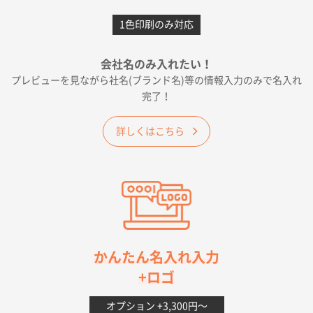
愛知県F社様
カームメタル
300枚
1色印刷のみ対応
2026年05月19日 12:05
種類の豊富さと価格
会社名のみ入れたい！
プレビューを見ながら社名(ブランド名)等の情報入力のみで名入れ
大阪府E社様
完了！
ワンポイントポリ袋 A4サイズ
1000枚
2026年04月25日 17:53
詳しくはこちら
納期が早そうだった
愛知県S社様
ワンポイントポリ袋 A4サイズ(黒)
1000枚
2026年04月20日 14:28
お値打ちだったので
茨城県G社様
かんたん名入れ入力
uni ジェットストリーム 05
300枚
+ロゴ
2026年04月18日 16:40
値段と注文のしやすさ
オプション +3,300円〜