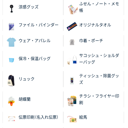
ふせん・ノート・メモ
2025年11月18日 13:29
涼感グッズ
帳
のし文言が変更できたのと価格。
ファイル・バインダー
オリジナルタオル
千葉県M社様
ワンポイント箔押し紙袋 Sサイズ(A5対応)
100枚
2025年11月06日 14:57
ウェア・アパレル
巾着・ポーチ
営業ご担当者さまより、ご丁寧なサポートをいただ
き、他のネット印刷サービスよりも安心して購入まで
サコッシュ・ショルダ
保冷・保温バッグ
進められました。
ーバッグ
大阪府V社様
ティッシュ・除菌グッ
リュック
【ポリ袋】特別ご注文ページ
3000枚
ズ
2025年11月06日 14:21
昨年利用した時に、納期と金額面でかなり業者さんを
チラシ・フライヤー印
胡蝶蘭
比較して決めさせていただきました。 昨年注文分も、
刷
納期がギリギリだったにも関わらず、丁寧に対応して
頂きました。 今回も無理を言っておりますが、丁寧な
伝票印刷（名入れ伝票）
絵馬
対応を頂いており助かっております。