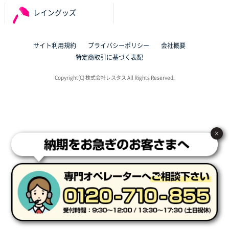
サイト構成が解りやすかったから
レイングッズ
東京都J社様
ブックメモ付箋
200枚
サイト利用規約
プライバシーポリシー
会社概要
2025年10月16日 10:30
特定商取引に基づく表記
丁度良いものがあったので
Copyright(C) 株式会社レスタス All Rights Reserved.
群馬県K社様
ポリ袋 手穴B4サイズ
1000枚
2025年10月11日 09:47
過去に製造をお願いしており、注文の流れがスムーズ
×
に進められるから
東京都S社様
ワンポイントポリ袋 A4サイズ
1000枚
2025年10月08日 16:28
低価格
大阪府のお客様