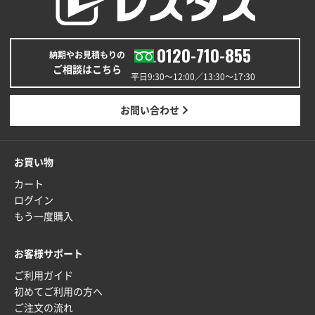
青森県K社様
ワンポイントポリ袋 A4サイズ
1000枚
0120-710-855
納期やお見積もりの
2025年12月24日 13:22
ご相談はこちら
安い
平日9:30〜12:00／13:30〜17:30
東京都M社様
お問い合わせ
ワンポイント箔押し紙袋 M横サイズ(A4対応)
100
枚
2025年12月22日 03:31
お買い物
価格と納期が希望に合ったから
カート
ログイン
神奈川県S社様
もう一度購入
ワンポイント箔押し紙袋 M横サイズ(A4対応)
500
枚
お客様サポート
2025年12月16日 10:39
ご利用ガイド
短納期対応が素晴らしい
初めてご利用の方へ
ご注文の流れ
富山県O社様