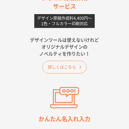
サービス
愛媛県S社様
不織布フラットバッグ（A4縦サイズ）
1000枚
デザイン原稿作成料4,400円〜
1色・フルカラー印刷対応
2026年05月25日 15:10
金額は当然のことですが、ネットからの注文しやすさ
が決め手です
デザインツールは使えないけれど
オリジナルデザインの
佐賀県A社様
ノベルティを作りたい！
ベーシックサコッシュ
1000枚
2026年05月23日 16:24
詳しくはこちら
希望の商品（今回発注分）が一番安かったため
東京都M社様
ワンポイント箔押し紙袋 M横サイズ(A4対応)
100
枚
2026年05月21日 12:56
簡単そだったら
かんたん名入れ入力