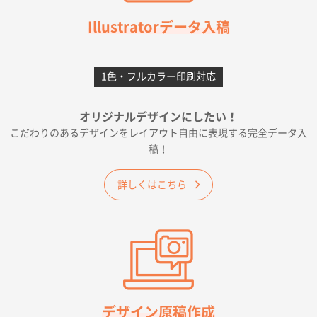
千葉県A社様
フレキソレジ袋 Uバッグ 35号
5000枚
Illustratorデータ入稿
2026年06月28日 15:14
前回購入したので
1色・フルカラー印刷対応
千葉県A社様
フレキソレジ袋 Uバッグ 35号
5000枚
オリジナルデザインにしたい！
2026年06月19日 09:41
こだわりのあるデザインをレイアウト自由に表現する完全データ入
価格 大丈夫そうな会社に見えた
稿！
大阪府のお客様
詳しくはこちら
A4フルカラークリアファイル
1000枚
2026年06月11日 14:46
前回使用して良かった。
高知県I社様
【ポリ】特別ご注文ページ
1000枚
2026年06月08日 17:38
対応の速さ、丁寧さ、提案など
デザイン原稿作成