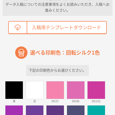
データ入稿についての注意事項をよくお読みいただき、入稿へお
2026年04月01日 16:32
進みください。
こちらの需要にあったので
鳥取県T社様
入稿用テンプレートダウンロード
【オーダー商品】特別ご注文ページ04
2150枚
2026年03月30日 15:47
過去に当社の他の営業が注文した経緯があったため
選べる印刷色：回転シルク1色
青森県D社様
ラミネート紙袋 規格S1サイズ(A5対応)
500枚
2026年03月26日 17:31
下記の印刷色からお選びください。
価格が安い
三重県S社様
スタンダードメモ100P
500枚
2026年03月23日 11:22
黒
白
DIC27
DIC48
DIC152
希望の商品、値段であった。いぜん注文したことがあ
るため、