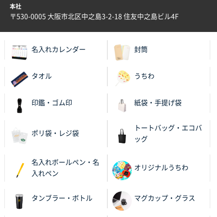
本社
兵庫県S社様
〒530-0005 大阪市北区中之島3-2-18 住友中之島ビル4F
A4箔押し名入れクリアファイル
300枚
2025年11月27日 10:45
名入れカレンダー
封筒
以前発注しているので、データが残っている点が良か
ったので
タオル
うちわ
栃木県M社様
ビオトープデスクメモ100P
100枚
印鑑・ゴム印
紙袋・手提げ袋
2025年11月25日 16:41
前回同様、安心できるから
トートバッグ・エコバ
ポリ袋・レジ袋
ッグ
茨城県G社様
uni ジェットストリーム 05
300枚
名入れボールペン・名
2025年11月21日 16:39
オリジナルうちわ
入れペン
何度か注文していて、満足していたから
タンブラー・ボトル
マグカップ・グラス
神奈川県のお客様
のしメモ100P
800枚