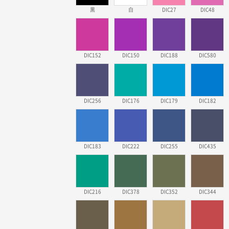
黒
白
DIC27
DIC48
DIC152
DIC150
DIC188
DIC580
DIC256
DIC176
DIC179
DIC182
DIC183
DIC222
DIC255
DIC435
DIC216
DIC378
DIC352
DIC344