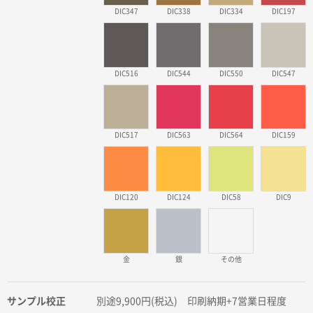
DIC347
DIC338
DIC334
DIC197
DIC516
DIC544
DIC550
DIC547
DIC517
DIC563
DIC564
DIC159
DIC120
DIC124
DIC58
DIC9
金
銀
その他
サンプル校正
別途9,900円(税込) 印刷納期+7営業日程度