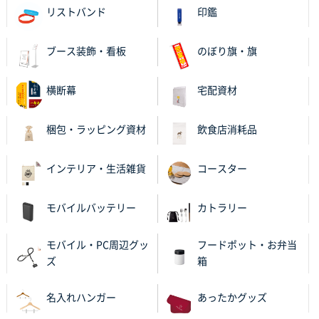
リストバンド
印鑑
和歌山県S社様
レギュラーのぼり（W600mm×H1800mm）
4枚
2025年11月05日 11:13
ブース装飾・看板
のぼり旗・旗
紹介されたから
横断幕
宅配資材
大分県Y社様
不織布スクエアトート(A4サイズ)
300枚
梱包・ラッピング資材
飲食店消耗品
2025年10月28日 17:10
バリエーション
インテリア・生活雑貨
コースター
岡山県K社様
ワンポイントポリ袋 A4サイズ
1000枚
モバイルバッテリー
カトラリー
2025年10月28日 09:06
サイトが見やすい
モバイル・PC周辺グッ
フードポット・お弁当
ズ
箱
東京都N社様
ワンポイントポリ袋 A4サイズ
700枚
名入れハンガー
あったかグッズ
2025年10月16日 11:34