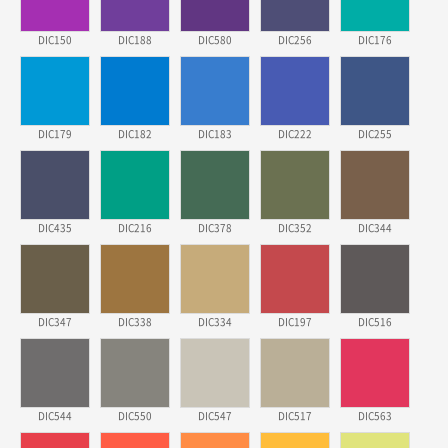
東京都株社様
DIC150
DIC188
DIC580
DIC256
DIC176
ECOワンポイントポリ袋 A4サイズ（白）
500枚
2026年03月19日 18:57
他のサイトにない商品があったから。
DIC179
DIC182
DIC183
DIC222
DIC255
埼玉県のお客様
ポリ袋 手穴A4サイズ
5000枚
2026年03月18日 14:12
安そうだった
DIC435
DIC216
DIC378
DIC352
DIC344
東京都のお客様
ワンポイントポリ袋 B4サイズ
1000枚
2026年03月17日 19:11
DIC347
DIC338
DIC334
DIC197
DIC516
実績が多そうでお安いようだったので
徳島県S社様
DIC544
DIC550
DIC547
DIC517
DIC563
ワンポイントポリ袋 A4サイズ
1000枚
2026年03月09日 08:27