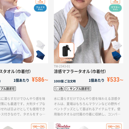
できます。夏に向けたキャンペー
クなブラック・ホワイトに加えて、かわいらし
音楽フェスなどの物販品としても
いライトピンク・ライトブルーの4色展開です。
スタイリッシュなデザインなので、アウトドア
だけでなく、ビジネスシーンでもご使用いただ
けます。
TW-2343-01
スタオル（巾着付）
涼感マフラータオル（巾着付）
¥586
¥533
1個あたり
1個あたり
時
1000個
ご注文時
ンプル請求可
1色
サンプル請求可
水に濡らすだけでひんやり感を味
水に濡らすだけでひんやり感を味わえる涼感タ
対策にも最適です。大判タイプな
オルは、夏場はもちろんマラソンなどの野外イ
ぶせれば日よけとしても使用でき
ベントグッズとして喜ばれるアイテムです。使
ース付きなので、タオルをすっき
用後のタオルは付属の巾着に収納し、コンパク
持ち運びにも便利です。野外フェ
トに持ち歩きできます。また、外側の巾着に名
熱中対策のキャンペーンノベルテ
入れが可能であり、PR効果も狙えます。