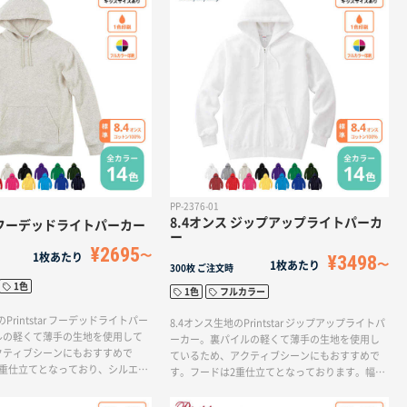
すすめの商品です。
PP-2376-01
8.4オンス ジップアップライトパーカ
 フーデッドライトパーカー
ー
¥2695
1枚あたり
¥3498
1枚あたり
300枚
ご注文時
1色
1色
フルカラー
Printstar フーデッドライトパー
8.4オンス生地のPrintstar ジップアップライトパ
ルの軽くて薄手の生地を使用して
ーカー。裏パイルの軽くて薄手の生地を使用し
クティブシーンにもおすすめで
ているため、アクティブシーンにもおすすめで
2重仕立てとなっており、シルエッ
す。フードは2重仕立てとなっております。幅広
でどんな着こなしでも合わせやす
いサイズ展開と豊富なカラーが魅力なアイテム
。※100cm〜150cmのキッズサ
です。※ジッパーのカラーは本体カラーと同色