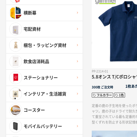
横断幕
宅配資材
梱包・ラッピング資材
飲食店消耗品
PP-2314-01
5.8オンス T/Cポロシ
ステーショナリー
1枚あ
300枚
ご注文時
インテリア・生活雑貨
フルカラー
1色
定番の鹿の子生地を使ったポ
コースター
ャツ。鹿の子はドライで耐久
て重宝されている最も定番的
型くずれを防止する形状記憶
モバイルバッテリー
能がどんなシーンにでも清潔
付きT/Cポロシャツです。