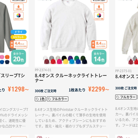
の物販品などに最
す。タオルの本体色はカーキ、ピンク、ライト
ィとしてもお
長5時間の連続使用
ブルーの3色展開で、普段使いしやすく、男女共
）。
に使いやすいカラーが特徴です。マフラータオ
ルには単色ポイント印刷が可能で、EVAポーチに
は単色からフルカラー印刷まで対応していま
す。購入後すぐに使用できるため、野外イベン
トのノベルティやアーティストの物販品として
もおすすめです。
PP-2374-01
PP-2375-01
グスリーブTシ
8.4オンス クルーネックライトトレー
8.4オンス
ナー
¥1298
¥2299
300枚
ご注文時
たり
1枚あたり
300枚
ご注文時
フルカラー
1色
フルカラー
8.4オンス生地の
ドライロングスリーブT
8.4オンス生地のPrintstar クルーネックライトト
カー。裏パイ
0％のドライメッシ
レーナー。裏パイルの軽くて薄手の生地を使用
いるため、ア
軽く、速乾性に優
しているため、アクティブシーンにもおすすめ
す。フードは
かな凸凹やスケ感
です。首元・袖元・裾のリブもダブルステッチ
トも綺麗なの
。高い吸汗速乾性
仕立てでしっかりしており、万能なアイテムで
いアイテムです
す。キッズサイズ展開も豊富なため、チームフ