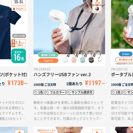
ろん、チーム
ピッタリです
TW-2334-01
TW-2337-01
ャツ(ポケット付)
ハンズフリーUSBファン ver.2
ポータブル
¥1738
¥1197
たり
1個あたり
1000個
ご注文時
1000個
ご注文
1色
フルカラー
サンプル請求可
1色
サ
ケット付きポロシ
静音かつ風量UPを実現した最新仕様のファンで
乾電池タイプ
性のある素材とし
す。風量は弱・中・強の3段階調節可能で、オフ
掛けファン、ハ
なアイテムです。
ィスや外出時などのシーンに合わせて使い分け
分けが可能です
機能とUVカット機
ることができます。付属のネックストラップを
節可能で、卓
感を保つポケット
取り付ければ、首から掛けて使えるハンズフリ
調整できます
ーファンになります。また、卓上に置いて使用
全パーツが付