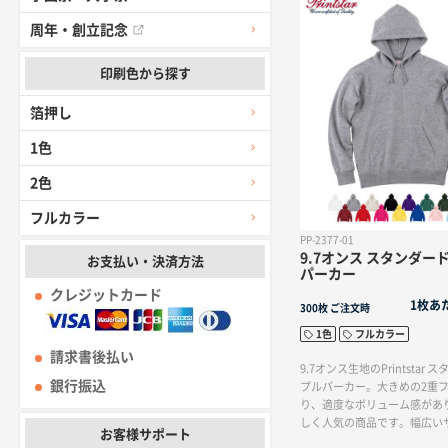
周年・創立記念
印刷色から探す
箔押し
1色
2色
フルカラー
PP-2377-01
9.7オンス スタンダー
お支払い・決済方法
パーカー
クレジットカード
1枚あ
300枚
ご注文時
1色
フルカラー
請求書後払い
9.7オンス生地のPrintstar
銀行振込
プルパーカー。大きめの2重
り、適度なボリューム感があ
しく人気の商品です。幅広い
お客様サポート
なカラーが魅力なアイテムで