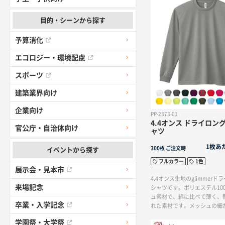
念の販促品や、アーティスト
適です。また、USB充電で最
が可能です（風量が「中」の場合
目的・シーンから探す
予算消化
エコロジー・環境配慮
スポーツ
建築業界向け
企業向け
PP-2373-01
4.4オンス ドライロン
官公庁・自治体向け
ャツ
1枚あ
300枚
ご注文時
イベントから探す
フルカラー
1色
展示会・見本市
4.4オンス生地のglimmer
来場記念
シャツです。ポリエステル10
ュ素材で、綿に比べて薄く、
卒業・入学記念
れた素材です。メッシュの細
は、見た目も手触りも爽やか
学園祭・大学祭
と通気性が自慢です。