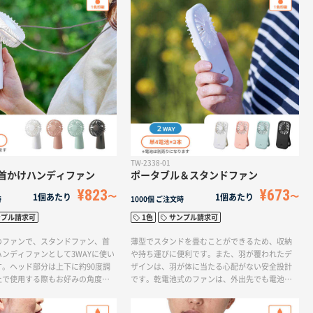
ウェアや夏場のデイリーウェアに
！
TW-2338-01
首かけハンディファン
ポータブル＆スタンドファン
¥823
¥673
1個あたり
1個あたり
時
1000個
ご注文時
ンプル請求可
1色
サンプル請求可
のファンで、スタンドファン、首
薄型でスタンドを畳むことができるため、収納
ンディファンとして3WAYに使い
や持ち運びに便利です。また、羽が覆われたデ
。ヘッド部分は上下に約90度調
ザインは、羽が体に当たる心配がない安全設計
上で使用する際もお好みの角度で
です。乾電池式のファンは、外出先でも電池を
。付属のネックストラップには安
購入すればすぐに使用できるため、夏のイベン
いており、首掛けファンとしても
トでの定番アイテムとなっています。ベーシッ