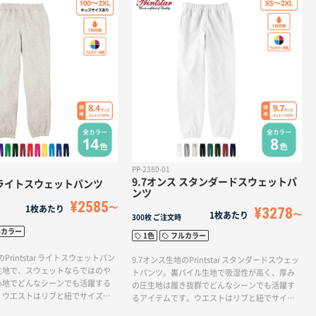
ドの紐はついておりません。
となります。※100cm〜150cmのキッズサイズ
にはフードの紐はついておりません。
PP-2380-01
9.7オンス スタンダードスウェットパ
 ライトスウェットパンツ
ンツ
¥2585
1枚あたり
¥3278
1枚あたり
300枚
ご注文時
ルカラー
1色
フルカラー
Printstar ライトスウェットパン
9.7オンス生地のPrintstar スタンダードスウェッ
生地で、スウェットならではのや
トパンツ。裏パイル生地で吸湿性が高く、厚み
心地でどんなシーンでも活躍する
の圧生地は履き抜群でどんなシーンでも活躍す
。ウエストはリブと紐でサイズ調
るアイテムです。ウエストはリブと紐でサイズ
はゴム入りのため擦り落ちにくく
調節可能で、裾はゴム入りのため擦り落ちにく