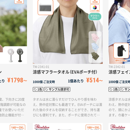
することもできる2WAYタイプです。不使用時に
安心して使用
は折りたたむだけで自動的に電源が切れるので
ンの販促品や
便利です。1色印刷やフルカラーにも対応してお
最適です。
り、オリジナリティ溢れるノベルティとしても
最適です。
TW-2341-01
TW-2342-01
ン
涼感マフラータオル（EVAポーチ付）
涼感フェイ
¥1798
¥514
たり
1個あたり
1000個
ご注文時
1000個
ご注文
1色
サンプル請求可
1色
サ
度、下向きに20度
タオルは水に濡らすだけでひんやり感を味わ
涼感タオルは
段階調節が可能なの
え、熱中症対策にも最適です。EVAポーチには濡
わえ、熱中症
量でお使いいただ
れた後のタオルを収納することができ、持ち運
ので、頭にか
動防止機能が付い
びにも便利です。また、ポーチに使用されてい
ます。巾着ケ
起動することがな
るEVA素材は地球にやさしいエコ素材であり、耐
りと収納し、
す。企業の周年記
久性も抜群ですので、長くご使用いただけま
スの物販品や