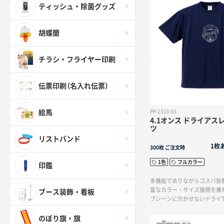
ティッシュ・除菌グッズ
胡蝶蘭
チラシ・フライヤー印刷
伝票印刷（名入れ伝票）
絵馬
PP-2310-01
4.1オンス ドライアス
ツ
リストバンド
1枚
300枚
ご注文時
1色
フルカラー
印鑑
多機能でありながらコスパ抜
富なカラー・サイズ展開を兼
ブース装飾・看板
ブシーンに欠かせないドライ
のぼり旗・旗