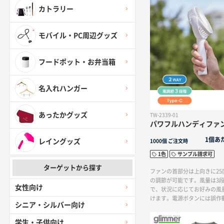
カトラリー
モバイル・PC周辺グッズ
フードポット・お弁当箱
名入れハンガー
あったかグッズ
TW-2339-01
パワフルハンディファ
1個あ
レイングッズ
1000個
ご注文時
1色
サンプル請求可
ターゲットから探す
ファンの首部分は上向きに25
の調節が可能です。風量は3
女性向け
で、状況に応じてお好みの風
けます。電源ボタンには誤作
シニア・シルバー向け
ており、鞄の中などで勝手に
く、安全にご使用いただけま
学生・子供向け