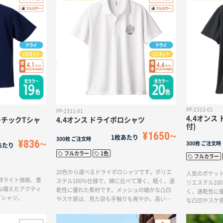
PP-2312-01
PP-2311-01
4.4オンス
レチックTシャ
4.4オンス ドライポロシャツ
付)
¥1650
1枚あたり
300枚
ご注文時
¥836
300枚
ご注文時
あたり
フルカラー
1色
フルカラー
20色から選べるドライポロシャツです。ポリエ
人気のポケッ
群ライト価格、豊
ステル100％仕様で、綿に比べて薄く、軽く、速
リエステル10
ね備えたアクティ
乾性に優れた素材です。メッシュの細かな凸凹
く、速乾性に
Tシャツ。
やスケ感は、見た目も手触りも爽やか。高い通
な凸凹やスケ
気性が自慢です。
高い通気性が自
カラーバリエ