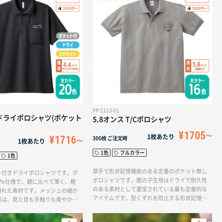
PP-2313-01
 ドライポロシャツ(ポケット
5.8オンス T/Cポロシャツ
¥1705
1枚あたり
¥1716
300枚
ご注文時
1枚あたり
1色
フルカラー
1色
厚手で形状記憶機能のある定番のポケット無し
ト付きドライポロシャツです。ポ
ポロシャツです。鹿の子生地はドライで耐久性
0％仕様で、麺に比べて薄く、軽
のある素材として重宝されている最も定番的な
優れた素材です。メッシュの細か
アイテムです。型くずれを防止する形状記憶機
感は、見た目も手触りも爽やか。
能とUVカット機能がどんなシーンにでも清潔感
慢です。20色から選べる豊富な
を保つポケット付きT/Cポロシャツです。
ーションでスポーツシーンはもち