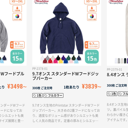
イズにはフー
ェアとしても人気のアイテムとなっています。
PP-2378-01
PP-2379-01
ドWフードプル
9.7オンス スタンダードWフードジッ
8.4オンス
プパーカー
¥3498
¥3839
300枚
ご注文時
たり
1枚あたり
300枚
ご注文時
1色
フ
1色
フルカラー
8.4オンス生地の
 スタンダードWフード
9.7オンス生地のPrintstar スタンダードWフード
ツ。裏パイル
フードになってお
ジップパーカー。大きめの2重フードになってお
わらかい履き
りシルエットも美
り、適度なボリューム感がありシルエットも美
アイテムです
サイズ展開と豊富
しく人気の商品です。定番の厚みとシルエット
節可能で、裾
す。※ジッパーの
で、スポーツチームウェアはもちろん様々なシ