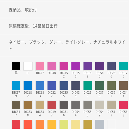
裸納品、取説付
原稿確定後、14営業日出荷
ネイビー、ブラック、グレー、ライトグレー、ナチュラルホワイ
ト
黒
白
DIC27
DIC48
DIC15
DIC15
DIC18
DIC58
DIC25
DIC17
2
0
8
0
6
6
DIC17
DIC18
DIC18
DIC22
DIC25
DIC43
DIC21
DIC37
DIC35
DIC34
9
2
3
2
5
5
6
8
2
4
DIC34
DIC33
DIC33
DIC19
DIC51
DIC54
DIC55
DIC54
DIC51
DIC56
7
8
4
7
6
4
0
7
7
3