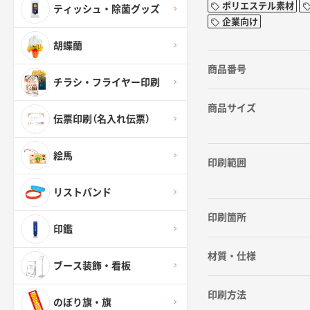
ポリエステル素材
ティッシュ・除菌グッズ
企業向け
胡蝶蘭
商品番号
チラシ・フライヤー印刷
商品サイズ
伝票印刷（名入れ伝票）
絵馬
印刷範囲
リストバンド
印刷箇所
印鑑
材質・仕様
ブース装飾・看板
印刷方法
のぼり旗・旗