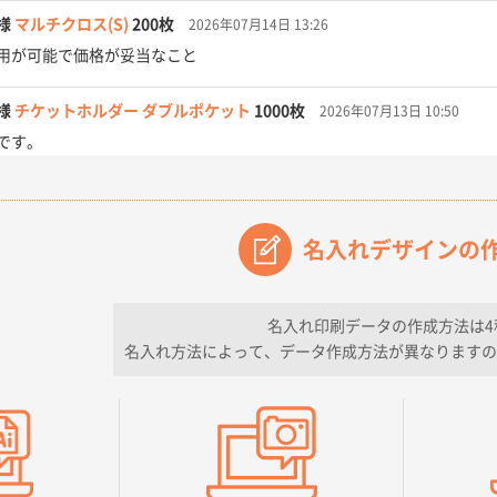
様
マルチクロス(S)
200枚
2026年07月14日 13:26
用が可能で価格が妥当なこと
様
チケットホルダー ダブルポケット
1000枚
2026年07月13日 10:50
です。
【オーダー商品】特別ご注文ページ04
3000枚
2026年07月03日 09:23
が素晴らしかった。
名入れデザインの
フレキソレジ袋 Uバッグ 35号
5000枚
2026年06月28日 15:14
ので
名入れ印刷データの作成方法は4
名入れ方法によって、データ作成方法が異なりますの
フレキソレジ袋 Uバッグ 35号
5000枚
2026年06月19日 09:41
そうな会社に見えた
様
A4フルカラークリアファイル
1000枚
2026年06月11日 14:46
良かった。