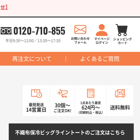
せ】
0120-710-855
平日9:30〜12:00／13:30〜17:30
再注文について
よくあるご質問
1点あたり最安
最短発送
30個〜
624円〜
送料無料
14営業日
ご注文OK!
（印刷料込・税込）
不織布保冷ビッグライントートのご注文はこちら