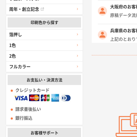
大阪府のお客
周年・創立記念
原稿データ流
印刷色から探す
兵庫県のお客
箔押し
上記のとおり
1色
愛知県I社様
2色
柳さんの対応
フルカラー
千葉県A社様
お支払い・決済方法
前回購入した
クレジットカード
千葉県A社様
請求書後払い
価格 大丈夫
銀行振込
大阪府のお客
お客様サポート
前回使用して