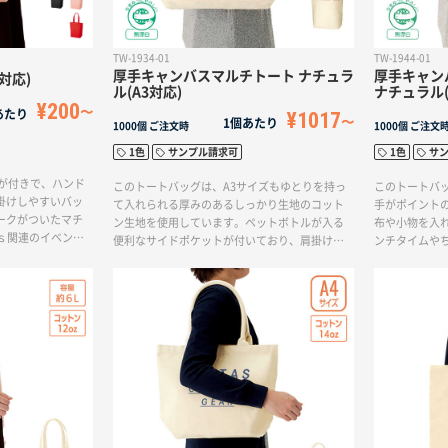
TW-1934-01
TW-1944-01
厚手キャンバスマルチトート ナチュラ
厚手キャン
対応)
ル(A3対応)
ナチュラル(
¥200
あたり
¥1017
1個あたり
1000個
ご注文時
1000個
ご注文
1色
サンプル請求可
1色
サ
チが付きで、ハンド
このトートバッグは、A3サイズもゆとりを持っ
このトートバ
掛けしやすいバッ
て入れられる厚みのあるしっかり生地のコット
手がポイント
ークがついたマチ
ン生地を使用しています。ペットボトルが入る
布や小物を入
ｓ関連のイベント
便利なサイドポケットが付いており、肩掛けも
ンチタイムや
物用トートやアパ
可能です。アウトドアや日用使いのトートバッ
生地はしっか
メ。再生不織布と
グとしてもおすすめです。物販としてもご利用
ンのやさしい
し、再生原料にし
いただけます。単色印刷に対応しており、お好
付
油の節約や廃棄物
みのデザインでオリジナルトートバッグを作る
ことができます。※エコマーク付