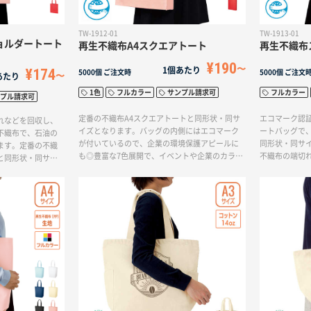
TW-1912-01
TW-1913-01
ョルダートート
再生不織布A4スクエアトート
再生不織布
¥190
1個あたり
¥174
5000個
ご注文時
5000個
ご注文
あたり
1色
フルカラー
サンプル請求可
フルカラー
プル請求可
定番の不織布A4スクエアトートと同形状・同サ
エコマーク認
れなどを回収し、
イズとなります。バッグの内側にはエコマーク
ートバッグで
不織布で、石油の
が付いているので、企業の環境保護アピールに
同形状・同サ
ます。定番の不織
も◎豊富な7色展開で、イベントや企業のカラー
不織布の端切
と同形状・同サイ
に合わせたお色味を選らんで頂ける、配り物用
上で作られる
にはエコマークが
トートにおすすめの商品です。再生不織布とは
減につながり
保護アピールにも
不織布の端切れなどを回収し、再生原料にした
クが付いてい
なショルダータイプ
上で作られる不織布で、石油の節約や廃棄物削
にも◎横型形
かけられ、配りや
減につながります。
もゆとりを持
長さです。本体色
プンキャンパ
7色展開。フルカラ
ピッタリです
も印刷できます。
などで利用する配