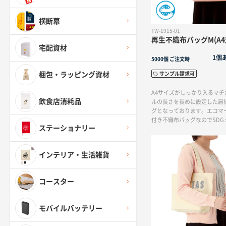
横断幕
TW-1915-01
再生不織布バッグM(A4
宅配資材
1個
5000個
ご注文時
サンプル請求可
梱包・ラッピング資材
A4サイズがしっかり入るマ
飲食店消耗品
ルの長さを長めに設定した肩
グとなっております。エコマ
付き不織布バッグなのでSDG
ステーショナリー
や展示会などで利用する配り
レルのショッパーにもおスス
は不織布の端切れなどを回収
インテリア・生活雑貨
た上で作られる不織布で、石
削減につながります。
コースター
モバイルバッテリー