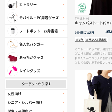
カトラリー
モバイル・PC周辺グッズ
TW-1954-01
キャンバストート(SM)
フードポット・お弁当箱
1個
1000個
ご注文時
1色
サンプル請求可
名入れハンガー
このトートバッグは、雑誌や
どの持ち運びに最適です。厚
あったかグッズ
折りたたんでバッグに忍ばせ
としても使い勝手の良いサイ
ィや物販など、幅広い用途に
レイングッズ
す。単色印刷に対応している
ザインでオリジナルトートバ
とができます。※エコマーク
ターゲットから探す
女性向け
シニア・シルバー向け
学生・子供向け