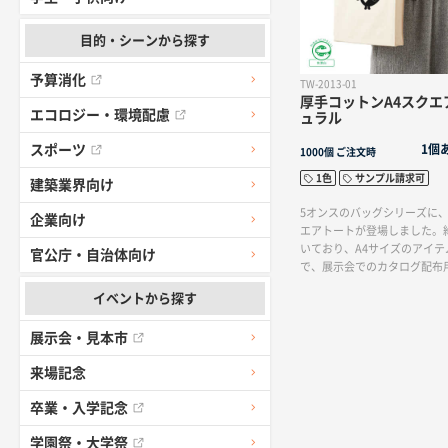
目的・シーンから探す
予算消化
TW-2013-01
厚手コットンA4スクエ
エコロジー・環境配慮
ュラル
スポーツ
1個
1000個
ご注文時
1色
サンプル請求可
建築業界向け
5オンスのバッグシリーズに
企業向け
エアトートが登場しました。約
いており、A4サイズのアイ
官公庁・自治体向け
で、展示会でのカタログ配布
非常に人気のあるデザインで
イベントから探す
通学時のサブバッグとしても
イズ感を持っています。身の
展示会・見本市
い必需品や文具などを収納す
常的に使い勝手の良いアイテ
来場記念
ことでしょう。パンフレット
するオープンキャンバスやセ
卒業・入学記念
ィとしておすすめです。カラ
ブラックの2色から選ぶこと
学園祭・大学祭
マーク付き