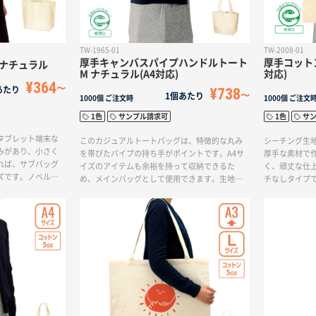
TW-1965-01
TW-2008-01
厚手キャンバスパイプハンドルトート
厚手コットン
 ナチュラル
M ナチュラル(A4対応)
対応)
¥364
あたり
¥738
1個あたり
1000個
ご注文時
1000個
ご注文
1色
サンプル請求可
1色
サ
タブレット端末な
このカジュアルトートバッグは、特徴的な丸み
シーチング生
みがあり、小さく
を帯びたパイプの持ち手がポイントです。A4サ
厚手な素材で
れば、サブバッグ
イズのアイテムも余裕を持って収納できるた
く、頑丈な仕
ズです。ノベルテ
め、メインバッグとして使用できます。生地も
チなしタイプ
ご利用いただけま
しっかりとした厚みがあり、コットンの柔らか
を持つため、
ので、お好みのデ
な質感が魅力的です。単色印刷に対応してお
ルチに使える
ッグを作成するこ
り、お好みのデザインでオリジナルトートバッ
小さな鞄に忍
付
グを作ることができます。販路も多岐にわた
びに便利なサ
り、ノベルティや小売販売など、さまざまな用
※エコマーク
途に幅広く活用できます。※エコマーク付