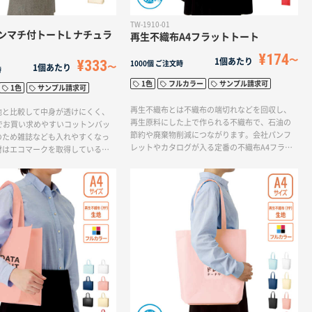
TW-1910-01
ンマチ付トートL ナチュラ
再生不織布A4フラットトート
¥174
1個あたり
¥333
1000個
ご注文時
1個あたり
時
1色
フルカラー
サンプル請求可
1色
サンプル請求可
再生不織布とは不織布の端切れなどを回収し、
地と比較して中身が透けにくく、
再生原料にした上で作られる不織布で、石油の
ス）でお買い求めやすいコットンバッ
節約や廃棄物削減につながります。会社パンフ
のため雑誌なども入れやすくなっ
レットやカタログが入る定番の不織布A4フラッ
材はエコマークを取得している無
トトートと同形状・同サイズとなります。バッ
ンバッグ。エコ商品をお探しの方
グの内側にはエコマークが付いているので、企
です。どんなシーンでも活躍する
業の環境保護アピールにも◎本体色は幅広いニ
トントートバッグです。
ーズに対応する全7色展開です。ショッパー、展
示会で使用する配布用トートバッグなどに最適
です。