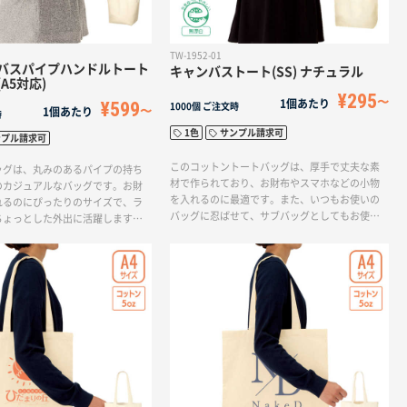
TW-1952-01
バスパイプハンドルトート
キャンバストート(SS) ナチュラル
A5対応)
¥295
1個あたり
¥599
1000個
ご注文時
1個あたり
時
1色
サンプル請求可
ンプル請求可
このコットントートバッグは、厚手で丈夫な素
ッグは、丸みのあるパイプの持ち
材で作られており、お財布やスマホなどの小物
のカジュアルなバッグです。お財
を入れるのに最適です。また、いつもお使いの
れるのにぴったりのサイズで、ラ
バッグに忍ばせて、サブバッグとしてもお使い
ちょっとした外出に活躍します。
いただけます。さらに、ノベルティや物販な
りした厚みのある生地で、コット
ど、幅広い用途にご利用いただけます。単色印
質感が魅力的です。※エコマーク
刷に対応しているので、お好みのデザインでオ
リジナルトートバッグを作成することができま
す。※エコマーク付