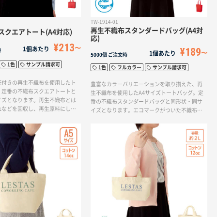
TW-1914-01
再生不織布スタンダードバッグ(A4対
スクエアトート(A4対応)
応)
¥213
1個あたり
¥189
時
1個あたり
5000個
ご注文時
1色
サンプル請求可
1色
フルカラー
サンプル請求可
証付きの再生不織布を使用したト
豊富なカラーバリエーションを取り揃えた、再
、定番の不織布スクエアトートと
生不織布を使用したA4サイズトートバッグ。定
イズとなります。再生不織布とは
番の不織布スタンダードバッグと同形状・同サ
れなどを回収し、再生原料にした
イズとなります。エコマークがついた不織布バ
不織布で、石油の節約や廃棄物削
ッグなのでSDGｓ関連のイベント・展示会やオ
ます。バッグの内側にはエコマー
ープンキャンパスなどにもおススメ。また、単
るので、企業の環境保護アピール
色からフルカラー印刷まで対応しており、企業
状の広いマチ付タイプでA4サイズ
ロゴやキャラクターなども印刷して頂けるので
って入れられます。展示会やオー
アパレルブランドのショッパーとしてもご利用
スなどで利用する配布用トートに
頂けます。再生不織布とは不織布の端切れなど
。
を回収し、再生原料にした上で作られる不織布
で、石油の節約や廃棄物削減につながります。