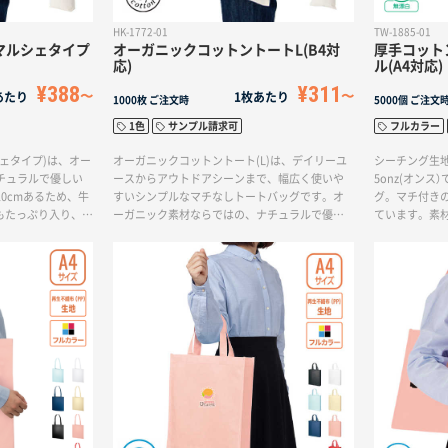
HK-1772-01
TW-1885-01
マルシェタイプ
オーガニックコットントートL(B4対
厚手コット
応)
ル(A4対応)
¥388
¥311
あたり
1枚あたり
1000枚
ご注文時
5000個
ご注文
1色
サンプル請求可
フルカラー
ェタイプ)は、オー
オーガニックコットントート(L)は、デイリーユ
シーチング生
チュラルで優しい
ースからアウトドアシーンまで、幅広く使いや
5onz(オン
0cmあるため、牛
すいシンプルなマチなしトートバッグです。オ
グ。マチ付き
もたっぷり入り、し
ーガニック素材ならではの、ナチュラルで優し
ています。素
シェタイプです。
い風合いが特長です。バッグ前面に大きく1色印
漂白のコット
が可能です。素材に
刷が可能です。素材にこだわってオリジナルバ
にもおすすめ
を作りたい方にお
ッグを作りたい方におすすめです。
定番舟形コッ