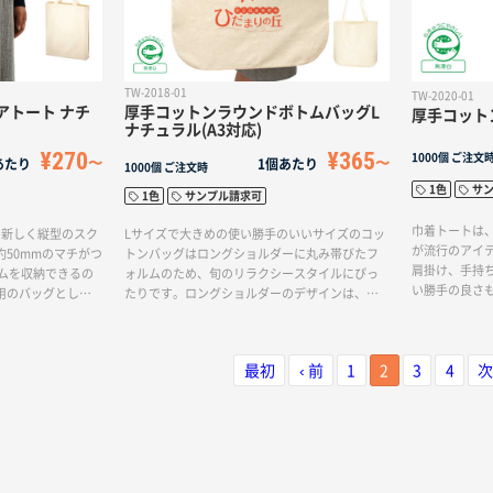
TW-2018-01
TW-2020-01
アトート ナチ
厚手コットンラウンドボトムバッグL
厚手コット
ナチュラル(A3対応)
¥270
¥365
1000個
ご注文
あたり
1個あたり
1000個
ご注文時
1色
サ
1色
サンプル請求可
巾着トートは
、新しく縦型のスク
Lサイズで大きめの使い勝手のいいサイズのコッ
が流行のアイ
50mmのマチがつ
トンバッグはロングショルダーに丸み帯びたフ
肩掛け、手持ち
テムを収納できるの
ォルムのため、旬のリラクシースタイルにぴっ
い勝手の良さ
用のバッグとして
たりです。ロングショルダーのデザインは、肩
シーンに合わ
す。また、通勤や
から斜めにかけることで手軽に持ち運べるた
い用途で活用
使い勝手の良いサ
め、忙しい日常においても楽々使用できます。
と比較しても
回りに持ち運びた
名入れが映える低価格のコットンバッグは、シ
さを残した5
最初
‹ 前
1
2
3
4
次
るのに最適で、日
ーチング生地と比較して中身が透けにくく、厚
るため、耐久
ムとして活躍する
手の素材で作られているため耐久性に優れてい
ンプルな素材
などの資料を配布
ます。また、厚手の素材はバッグ全体に強度を
インを一層引
ミナーのノベルテ
持たせることができるため、重い物を入れても
のナチュラル
ーはナチュラルと
安心して使用できます。
おり、環境に
ができます。※エコ
っています。