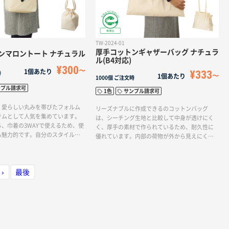
TW-2024-01
厚手コットンギャザーバッグ ナチュラ
ンマロントート ナチュラル
ル(B4対応)
¥300
1個あたり
¥333
時
1個あたり
1000個
ご注文時
ンプル請求可
1色
サンプル請求可
、愛らしい丸みを帯びたフォルム
リーズナブルに作成できるのコットンバッグ
テムとして人気を集めています。
は、シーチング生地と比較して中身が透けにく
、巾着の3WAYで使えるため、使
く、厚手の素材で作られているため、耐久性に
も魅力的です。自分のスタイルや
優れています。内部の荷物が外から見えにくい
せて使い分けることができ、幅広
ので、プライバシーを保ちつつ使える利点があ
できます。また、シーチング素材
ります。また、厚手の素材はバッグ全体に強度
中身が透けにくく、かつやわらか
を持たせることができ、重い物を入れても安心
オンスのコットン素材を使用してい
 ›
最後
して使用できるでしょう。くしゅっとしたフォ
性と快適性を両立しています。シ
ルムは個性的であり、他のバッグとは一線を画
であるコットンは、印刷するデザ
す魅力があります。このフォルムは、持つだけ
き立てることができます。本体色
でおしゃれな印象を与え、バッグ自体がファッ
は無漂白でエコマークを取得して
ションアクセントとなることでしょう。個性的
優しいアイテムとしての特徴も持
なデザインは、日常のスタイリングにアクセン
さらに、ネイビー、ブラック、ワ
トを加え、気分を高めてくれるアイテムとして