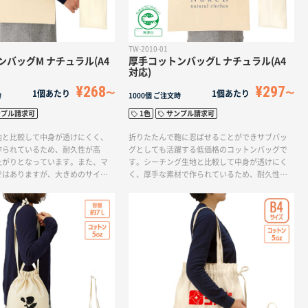
TW-2010-01
バッグM ナチュラル(A4
厚手コットンバッグL ナチュラル(A4
対応)
¥268
¥297
1個あたり
1個あたり
時
1000個
ご注文時
ンプル請求可
1色
サンプル請求可
地と比較して中身が透けにくく、
折りたたんで鞄に忍ばせることができサブバッ
作られているため、耐久性が高
グとしても活躍する低価格のコットンバッグで
上がりとなっています。また、マ
す。シーチング生地と比較して中身が透けにく
ではありますが、大きめのサイズ
く、厚手な素材で作られているため、耐久性が
多くの荷物を収納できるので、マ
高く、頑丈な仕上がりとなっています。マチな
汎用性があります。折りたたんで
しタイプであるものの、大きめのサイズのため
ばせることができるため、持ち運
多くの荷物を収納できます。買い物や旅行など
ブバッグとしても活用できます。
の際に便利に活用することができ、マルチに使
付き
える汎用性があります。※エコマーク付き