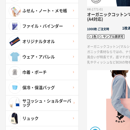
HK-1771-01
ふせん・ノート・メモ帳
オーガニックコットン
(A4対応)
ファイル・バインダー
1枚
1000枚
ご注文時
1色
サンプル請求可
オリジナルタオル
オーガニックコットン(マルシ
ガニック素材ならではの、ナ
ウェア・アパレル
風合いが特長です。底マチが1
乳やティッシュなどBOXの物
っかりと肩に掛けられるマル
巾着・ポーチ
バッグ前面に大きく1色印刷
こだわってオリジナルバッグ
すすめです。
保冷・保温バッグ
サコッシュ・ショルダーバ
ッグ
リュック