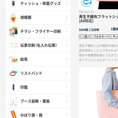
ティッシュ・除菌グッズ
TW-1911-01
再生不織布フラットシ
胡蝶蘭
(A4対応)
1個
5000個
ご注文時
チラシ・フライヤー印刷
1色
フルカラー
サン
伝票印刷（名入れ伝票）
再生不織布とは不織布の端切
再生原料にした上で作られる
節約や廃棄物削減につながり
絵馬
布フラットショルダートート
ズとなります。バッグの内側
付いているので、企業の環境
リストバンド
◎A4サイズが入るスマート
のトートバッグなので肩にも
すく受け取りやすい持ち手の
印鑑
は幅広いニーズに対応する全
ー印刷も可能なので企業ロゴ
展示会やオープンキャンパス
ブース装飾・看板
布用トートとして人気です。
のぼり旗・旗