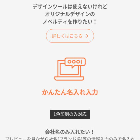
が決め手です
デザインツールは使えないけれど
オリジナルデザインの
佐賀県A社様
ノベルティを作りたい！
ベーシックサコッシュ
1000枚
2026年05月23日 16:24
詳しくはこちら
希望の商品（今回発注分）が一番安かったため
東京都M社様
ワンポイント箔押し紙袋 M横サイズ(A4対応)
100
枚
2026年05月21日 12:56
簡単そだったら
かんたん名入れ入力
愛知県F社様
カームメタル
300枚
1色印刷のみ対応
2026年05月19日 12:05
種類の豊富さと価格
会社名のみ入れたい！
プレビューを見ながら社名(ブランド名)等の情報入力のみで名入れ