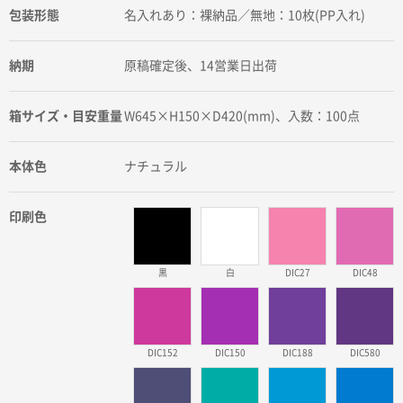
包装形態
名入れあり：裸納品／無地：10枚(PP入れ)
納期
原稿確定後、14営業日出荷
箱サイズ・目安重量
W645×H150×D420(mm)、入数：100点
本体色
ナチュラル
印刷色
黒
白
DIC27
DIC48
DIC152
DIC150
DIC188
DIC580