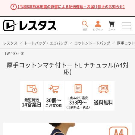
【令和8年熊本地震の影響による配送遅延・お届け停止のお知らせ】
レスタス
トートバッグ・エコバッグ
コットントートバッグ
厚手コット
TW-1885-01
厚手コットンマチ付トートL ナチュラル(A4対
応)
1点あたり最安
最短発送
30個〜
333円〜
送料無料
商品を探す
14営業日
ご注文OK!
（印刷料込・税込）