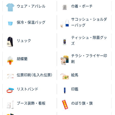
2025年11月06日 14:57
ウェア・アパレル
巾着・ポーチ
営業ご担当者さまより、ご丁寧なサポートをいただ
き、他のネット印刷サービスよりも安心して購入まで
サコッシュ・ショルダ
保冷・保温バッグ
進められました。
ーバッグ
大阪府V社様
ティッシュ・除菌グッ
リュック
【ポリ袋】特別ご注文ページ
3000枚
ズ
2025年11月06日 14:21
昨年利用した時に、納期と金額面でかなり業者さんを
チラシ・フライヤー印
胡蝶蘭
比較して決めさせていただきました。 昨年注文分も、
刷
納期がギリギリだったにも関わらず、丁寧に対応して
頂きました。 今回も無理を言っておりますが、丁寧な
伝票印刷（名入れ伝票）
絵馬
対応を頂いており助かっております。
リストバンド
印鑑
和歌山県S社様
レギュラーのぼり（W600mm×H1800mm）
4枚
2025年11月05日 11:13
ブース装飾・看板
のぼり旗・旗
紹介されたから