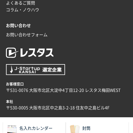
よくあるご質問
ラミネート紙袋 規格L4サイズ(B4対応)
1000枚
コラム・ノウハウ
2025年12月04日 17:34
値段が安かった。
お問い合わせ
お問い合わせフォーム
兵庫県のお客様
スタンダードメモ100P
100枚
2025年12月02日 23:00
ロゴが入れられること
大阪府E社様
ECOワンポイントポリ袋 A4サイズ（白）
1000枚
お客様窓口
2025年11月28日 15:13
〒531-0076 大阪市北区大淀中4丁目12-20 レスタス梅田WEST
他部署のスタッフからの指示
本社
兵庫県S社様
〒530-0005 大阪市北区中之島3-2-18 住友中之島ビル4F
A4箔押し名入れクリアファイル
300枚
2025年11月27日 10:45
名入れカレンダー
封筒
以前発注しているので、データが残っている点が良か