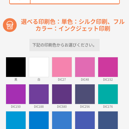
【オーダー商品】特別ご注文ページ04
2150枚
2026年03月30日 15:47
過去に当社の他の営業が注文した経緯があったため
選べる印刷色：単色：シルク印刷、フル
カラー：インクジェット印刷
青森県D社様
ラミネート紙袋 規格S1サイズ(A5対応)
500枚
2026年03月26日 17:31
下記の印刷色からお選びください。
価格が安い
三重県S社様
スタンダードメモ100P
500枚
2026年03月23日 11:22
黒
白
DIC27
DIC48
DIC152
希望の商品、値段であった。いぜん注文したことがあ
るため、
東京都株社様
DIC150
DIC188
DIC580
DIC256
DIC176
ECOワンポイントポリ袋 A4サイズ（白）
500枚
2026年03月19日 18:57
他のサイトにない商品があったから。