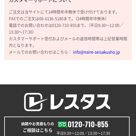
カスタマーサポートについて
③
1枚
2026年01月09日 13:48
ご注文は当サイトにて24時間年中無休で受け付けております。
希望の商品の取り扱いがあったので
FAXでのご注文は06-6136-5180まで。（24時間年中無休）
電話でのお問い合わせは0120-710-855まで。（平日9:30〜12:00／
大阪府のお客様
13:30〜17:30）
厚手コットンマチ付トートL ナチュラル(A4対応)
カスタマーサポート受付およびメールの返信時間帯は上記営業時間
200枚
内となります。
2025年12月25日 13:33
メールでのお問い合わせはこちら：
info@naire-seisakusho.jp
いつもきちんとしてる。
福島県W社様
A4バインダー(2ツ折)
300枚
2025年12月24日 14:43
以前の注文も含め価格と品質
青森県K社様
ワンポイントポリ袋 A4サイズ
1000枚
0120-710-855
納期やお見積もりの
2025年12月24日 13:22
ご相談はこちら
安い
平日9:30〜12:00／13:30〜17:30