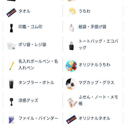
ったので
タオル
うちわ
栃木県M社様
ビオトープデスクメモ100P
100枚
印鑑・ゴム印
紙袋・手提げ袋
2025年11月25日 16:41
前回同様、安心できるから
トートバッグ・エコバ
ポリ袋・レジ袋
ッグ
茨城県G社様
uni ジェットストリーム 05
300枚
名入れボールペン・名
2025年11月21日 16:39
オリジナルうちわ
入れペン
何度か注文していて、満足していたから
タンブラー・ボトル
マグカップ・グラス
神奈川県のお客様
のしメモ100P
800枚
ふせん・ノート・メモ
2025年11月18日 13:29
涼感グッズ
帳
のし文言が変更できたのと価格。
ファイル・バインダー
オリジナルタオル
千葉県M社様
ワンポイント箔押し紙袋 Sサイズ(A5対応)
100枚