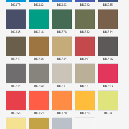
DIC179
DIC182
DIC183
DIC222
DIC255
埼玉県のお客様
ポリ袋 手穴A4サイズ
5000枚
2026年03月18日 14:12
安そうだった
DIC435
DIC216
DIC378
DIC352
DIC344
東京都のお客様
ワンポイントポリ袋 B4サイズ
1000枚
2026年03月17日 19:11
DIC347
DIC338
DIC334
DIC197
DIC516
実績が多そうでお安いようだったので
徳島県S社様
DIC544
DIC550
DIC547
DIC517
DIC563
ワンポイントポリ袋 A4サイズ
1000枚
2026年03月09日 08:27
金額が安いのと納期が間に合いそうなのと。
DIC564
DIC159
DIC120
DIC124
DIC58
東京都のお客様
ラミネート紙袋 規格L1サイズ(A4対応)
1000枚
2026年02月26日 15:33