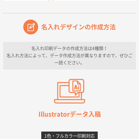
2026年07月14日 13:26
原稿データ流用が可能で価格が妥当なこと
名入れデザインの作成方法
兵庫県のお客様
チケットホルダー ダブルポケット
1000枚
2026年07月13日 10:50
名入れ印刷データの作成方法は4種類！
上記のとおりです。
名入れ方法によって、データ作成方法が異なりますので、ぜひご
一読ください。
愛知県I社様
【オーダー商品】特別ご注文ページ04
3000枚
2026年07月03日 09:23
柳さんの対応が素晴らしかった。
千葉県A社様
フレキソレジ袋 Uバッグ 35号
5000枚
Illustratorデータ入稿
2026年06月28日 15:14
前回購入したので
1色・フルカラー印刷対応