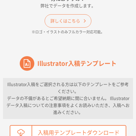
弊社でデータを作成します。
和歌山県H社様
ECO OPPワンポイントポリ袋 A4サイズ（透明）
詳しくはこちら
500枚
※ロゴ・イラストのみフルカラー対応可能。
2026年04月16日 14:31
価格と納期
東京都のお客様
ワンポイントポリ袋 A4サイズ
Illustrator入稿テンプレート
1000枚
2026年04月16日 11:41
納期が早い
Illustrator入稿をご選択される方は以下のテンプレートをご参考
ください。
東京都K社様
データの不備があるとご希望納期に間に合いません。 Illustrator
ワンポイントポリ袋 A4サイズ
300枚
データ入稿についての注意事項をよくお読みいただき、入稿へお
2026年04月01日 16:32
進みください。
こちらの需要にあったので
鳥取県T社様
入稿用テンプレートダウンロード