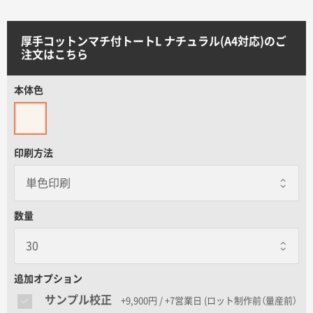
サイトメニュー
厚手コットンマチ付トートL ナチュラル(A4対応)のご
初めての方へ
注文はこちら
本体色
ご注文の流れ
お見積書の作成方法
印刷方法
データ入稿ガイド
数量
再注文について
よくあるご質問
追加オプション
サンプル校正
+9,900円 / +7営業日
(ロット制作前（量産前）