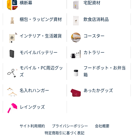
横断幕
宅配資材
大分県Y社様
不織布スクエアトート(A4サイズ)
300枚
梱包・ラッピング資材
飲食店消耗品
2025年10月28日 17:10
バリエーション
インテリア・生活雑貨
コースター
岡山県K社様
ワンポイントポリ袋 A4サイズ
1000枚
モバイルバッテリー
カトラリー
2025年10月28日 09:06
サイトが見やすい
モバイル・PC周辺グッ
フードポット・お弁当
ズ
箱
東京都N社様
ワンポイントポリ袋 A4サイズ
700枚
名入れハンガー
あったかグッズ
2025年10月16日 11:34
サイト構成が解りやすかったから
レイングッズ
東京都J社様
ブックメモ付箋
200枚
サイト利用規約
プライバシーポリシー
会社概要
2025年10月16日 10:30
特定商取引に基づく表記