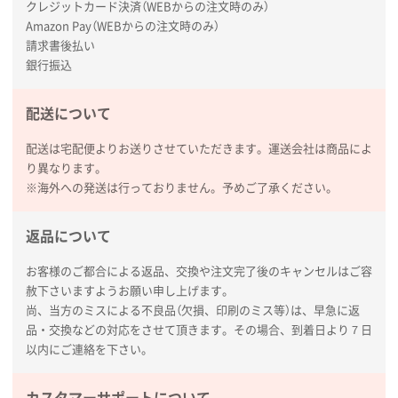
クレジットカード決済（WEBからの注文時のみ）
枚
Amazon Pay（WEBからの注文時のみ）
2026年01月27日 13:12
請求書後払い
毎年注文しており、信頼できるから。出来上がりも満
銀行振込
足している。
配送について
熊本県S社様
ぺんてる ビクーニャフィール
1000枚
配送は宅配便よりお送りさせていただきます。運送会社は商品によ
2026年01月26日 15:45
り異なります。
印刷範囲が広かったから、取扱商品
※海外への発送は行っておりません。予めご了承ください。
新潟県R社様
返品について
ワンポイントポリ袋 A4サイズ
1000枚
2026年01月16日 10:53
お客様のご都合による返品、交換や注文完了後のキャンセルはご容
赦下さいますようお願い申し上げます。
納期が比較的短く、ロット数が豊富に選べて価格が安
尚、当方のミスによる不良品（欠損、印刷のミス等）は、早急に返
かったため
品・交換などの対応をさせて頂きます。その場合、到着日より７日
以内にご連絡を下さい。
山口県P社様
【トートバッグ・エコバッグ】特別ご注文ページ