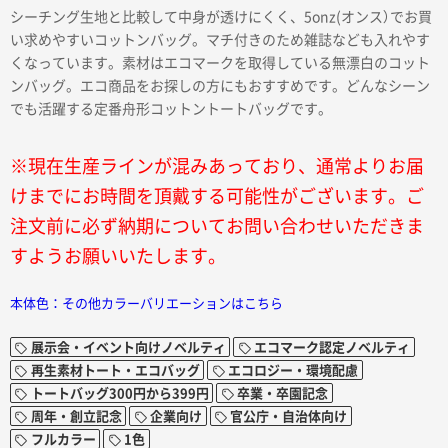
シーチング生地と比較して中身が透けにくく、5onz(オンス）でお買
い求めやすいコットンバッグ。マチ付きのため雑誌なども入れやす
くなっています。素材はエコマークを取得している無漂白のコット
ンバッグ。エコ商品をお探しの方にもおすすめです。どんなシーン
でも活躍する定番舟形コットントートバッグです。
※現在生産ラインが混みあっており、通常よりお届
けまでにお時間を頂戴する可能性がございます。ご
注文前に必ず納期についてお問い合わせいただきま
すようお願いいたします。
本体色：その他カラーバリエーションはこちら
展示会・イベント向けノベルティ
エコマーク認定ノベルティ
再生素材トート・エコバッグ
エコロジー・環境配慮
トートバッグ300円から399円
卒業・卒園記念
周年・創立記念
企業向け
官公庁・自治体向け
フルカラー
1色