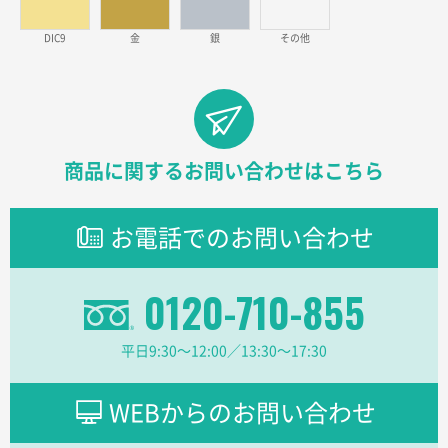
見積りの仕方が明確だったから
DIC9
金
銀
その他
東京都D社様
【オーダー商品】特別ご注文ページ04
1000枚
2026年02月17日 12:18
柔軟かつスピーディーに対応してくれたため
商品に関するお問い合わせはこちら
東京都のお客様
ラミネート紙袋 規格L1サイズ(A4対応)
1000枚
お電話でのお問い合わせ
2026年02月16日 14:47
分かりやすく、予算に近かったため
0120-710-855
大阪府F社様
【オーダー商品】特別ご注文ページ04
1枚
平日9:30〜12:00／13:30〜17:30
2026年02月13日 22:10
レスタスさんでは以前、自社封筒を製作していただき
ました早く、安く、丁寧につくられているので安心し
WEBからのお問い合わせ
てお願いできます。