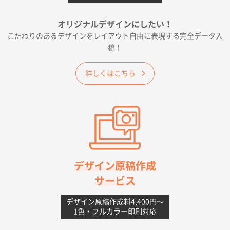
千葉県A社様
フレキソレジ袋 Uバッグ 35号
5000枚
オリジナルデザインにしたい！
2026年06月19日 09:41
こだわりのあるデザインをレイアウト自由に表現する完全データ入
価格 大丈夫そうな会社に見えた
稿！
大阪府のお客様
詳しくはこちら
A4フルカラークリアファイル
1000枚
2026年06月11日 14:46
前回使用して良かった。
高知県I社様
【ポリ】特別ご注文ページ
1000枚
2026年06月08日 17:38
対応の速さ、丁寧さ、提案など
デザイン原稿作成
サービス
愛媛県S社様
不織布フラットバッグ（A4縦サイズ）
1000枚
デザイン原稿作成料4,400円〜
1色・フルカラー印刷対応
2026年05月25日 15:10
金額は当然のことですが、ネットからの注文しやすさ