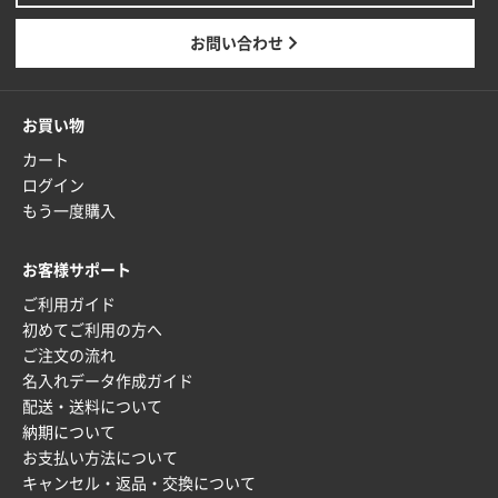
東京都M社様
お問い合わせ
ワンポイント箔押し紙袋 M横サイズ(A4対応)
100
枚
2025年12月22日 03:31
お買い物
価格と納期が希望に合ったから
カート
ログイン
神奈川県S社様
もう一度購入
ワンポイント箔押し紙袋 M横サイズ(A4対応)
500
枚
お客様サポート
2025年12月16日 10:39
ご利用ガイド
短納期対応が素晴らしい
初めてご利用の方へ
ご注文の流れ
富山県O社様
名入れデータ作成ガイド
uni ジェットストリーム 07
100枚
配送・送料について
2025年12月09日 14:04
納期について
安い、早い
お支払い方法について
キャンセル・返品・交換について
埼玉県G社様