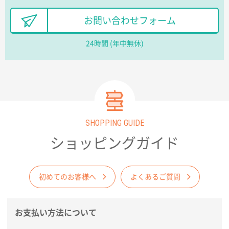
長野県R社様
お問い合わせフォーム
陶器マグストレートラウンドリップ
100枚
2026年02月09日 14:27
24時間 (年中無休)
コップの形
愛知県株社様
厚手コットンA4フラットトート ナチュラル
600
枚
2026年02月03日 18:12
SHOPPING GUIDE
商品がよさそうだったから
ショッピングガイド
東京都N社様
コットンバッグM(B4対応)
200枚
2026年01月29日 11:46
初めてのお客様へ
よくあるご質問
商品情報の正確な記載、スムーズなシステム対応
お支払い方法について
広島県(社様
タッチペン付3色+1色スリムペン（再生ABS）
500