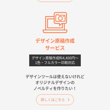
2026年06月11日 14:46
前回使用して良かった。
高知県I社様
【ポリ】特別ご注文ページ
1000枚
2026年06月08日 17:38
対応の速さ、丁寧さ、提案など
デザイン原稿作成
サービス
愛媛県S社様
不織布フラットバッグ（A4縦サイズ）
1000枚
デザイン原稿作成料4,400円〜
1色・フルカラー印刷対応
2026年05月25日 15:10
金額は当然のことですが、ネットからの注文しやすさ
が決め手です
デザインツールは使えないけれど
オリジナルデザインの
佐賀県A社様
ノベルティを作りたい！
ベーシックサコッシュ
1000枚
2026年05月23日 16:24
詳しくはこちら
希望の商品（今回発注分）が一番安かったため