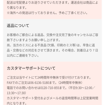
ぺんてる ビクーニャフィール
1000枚
配送は宅配便よりお送りさせていただきます。運送会社は商品によ
2026年01月26日 15:45
り異なります。
印刷範囲が広かったから、取扱商品
※海外への発送は行っておりません。予めご了承ください。
新潟県R社様
返品について
ワンポイントポリ袋 A4サイズ
1000枚
2026年01月16日 10:53
お客様のご都合による返品、交換や注文完了後のキャンセルはご容
赦下さいますようお願い申し上げます。
納期が比較的短く、ロット数が豊富に選べて価格が安
尚、当方のミスによる不良品（欠損、印刷のミス等）は、早急に返
かったため
品・交換などの対応をさせて頂きます。その場合、到着日より７日
以内にご連絡を下さい。
山口県P社様
【トートバッグ・エコバッグ】特別ご注文ページ
カスタマーサポートについて
③
1枚
2026年01月09日 13:48
ご注文は当サイトにて24時間年中無休で受け付けております。
希望の商品の取り扱いがあったので
FAXでのご注文は06-6136-5180まで。（24時間年中無休）
電話でのお問い合わせは0120-710-855まで。（平日9:30〜12:00／
大阪府のお客様
13:30〜17:30）
厚手コットンマチ付トートL ナチュラル(A4対応)
カスタマーサポート受付およびメールの返信時間帯は上記営業時間
200枚
内となります。