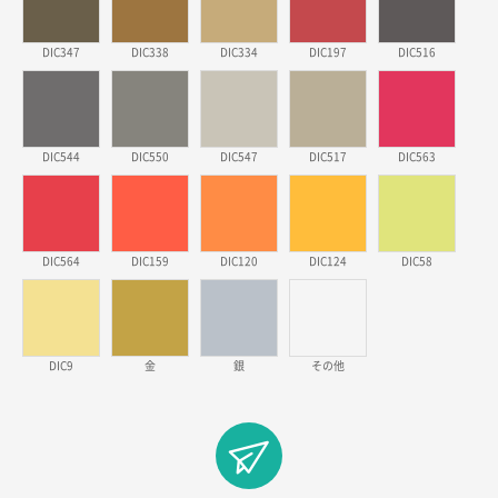
ワンポイントポリ袋 B4サイズ
1000枚
2026年03月17日 19:11
DIC347
DIC338
DIC334
DIC197
DIC516
実績が多そうでお安いようだったので
徳島県S社様
DIC544
DIC550
DIC547
DIC517
DIC563
ワンポイントポリ袋 A4サイズ
1000枚
2026年03月09日 08:27
金額が安いのと納期が間に合いそうなのと。
DIC564
DIC159
DIC120
DIC124
DIC58
東京都のお客様
ラミネート紙袋 規格L1サイズ(A4対応)
1000枚
2026年02月26日 15:33
見積りの仕方が明確だったから
DIC9
金
銀
その他
東京都D社様
【オーダー商品】特別ご注文ページ04
1000枚
2026年02月17日 12:18
柔軟かつスピーディーに対応してくれたため