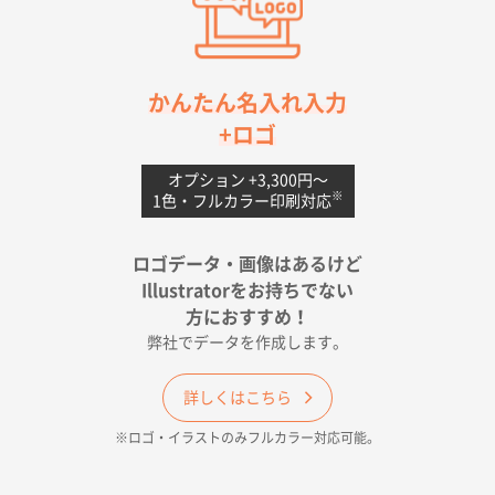
2026年04月20日 14:28
お値打ちだったので
茨城県G社様
かんたん名入れ入力
uni ジェットストリーム 05
300枚
+ロゴ
2026年04月18日 16:40
値段と注文のしやすさ
オプション +3,300円〜
※
1色・フルカラー印刷対応
宮崎県Y社様
ポリ袋 手穴A4サイズ
5000枚
ロゴデータ・画像はあるけど
2026年04月17日 09:28
Illustratorをお持ちでない
印刷色が豊富であったため
方におすすめ！
弊社でデータを作成します。
和歌山県H社様
ECO OPPワンポイントポリ袋 A4サイズ（透明）
詳しくはこちら
500枚
※ロゴ・イラストのみフルカラー対応可能。
2026年04月16日 14:31
価格と納期