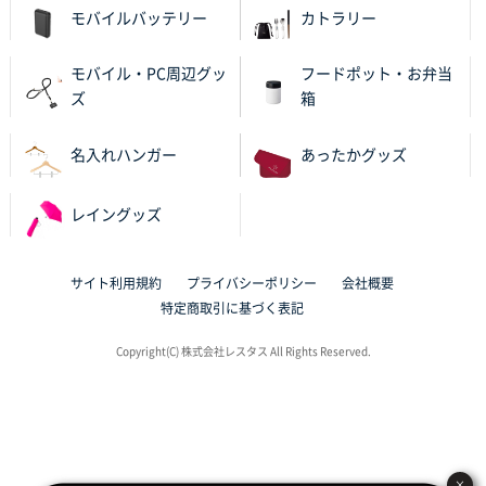
ワンポイントポリ袋 A4サイズ
1000枚
モバイルバッテリー
カトラリー
2025年10月28日 09:06
サイトが見やすい
モバイル・PC周辺グッ
フードポット・お弁当
ズ
箱
東京都N社様
ワンポイントポリ袋 A4サイズ
700枚
名入れハンガー
あったかグッズ
2025年10月16日 11:34
サイト構成が解りやすかったから
レイングッズ
東京都J社様
ブックメモ付箋
200枚
サイト利用規約
プライバシーポリシー
会社概要
2025年10月16日 10:30
特定商取引に基づく表記
丁度良いものがあったので
Copyright(C) 株式会社レスタス All Rights Reserved.
群馬県K社様
ポリ袋 手穴B4サイズ
1000枚
2025年10月11日 09:47
過去に製造をお願いしており、注文の流れがスムーズ
に進められるから
×