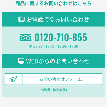
商品に関するお問い合わせはこちら
東京都のお客様
ラミネート紙袋 規格L1サイズ(A4対応)
1000枚
お電話でのお問い合わせ
2026年02月16日 14:47
分かりやすく、予算に近かったため
0120-710-855
大阪府F社様
【オーダー商品】特別ご注文ページ04
1枚
平日9:30〜12:00／13:30〜17:30
2026年02月13日 22:10
レスタスさんでは以前、自社封筒を製作していただき
ました早く、安く、丁寧につくられているので安心し
WEBからのお問い合わせ
てお願いできます。
長野県R社様
お問い合わせフォーム
陶器マグストレートラウンドリップ
100枚
2026年02月09日 14:27
24時間 (年中無休)
コップの形
愛知県株社様