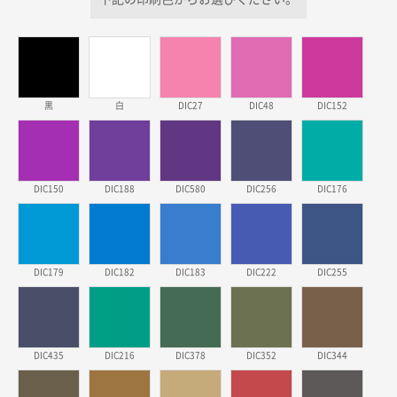
価格が安い
三重県S社様
スタンダードメモ100P
500枚
2026年03月23日 11:22
黒
白
DIC27
DIC48
DIC152
希望の商品、値段であった。いぜん注文したことがあ
るため、
東京都株社様
DIC150
DIC188
DIC580
DIC256
DIC176
ECOワンポイントポリ袋 A4サイズ（白）
500枚
2026年03月19日 18:57
他のサイトにない商品があったから。
DIC179
DIC182
DIC183
DIC222
DIC255
埼玉県のお客様
ポリ袋 手穴A4サイズ
5000枚
2026年03月18日 14:12
安そうだった
DIC435
DIC216
DIC378
DIC352
DIC344
東京都のお客様