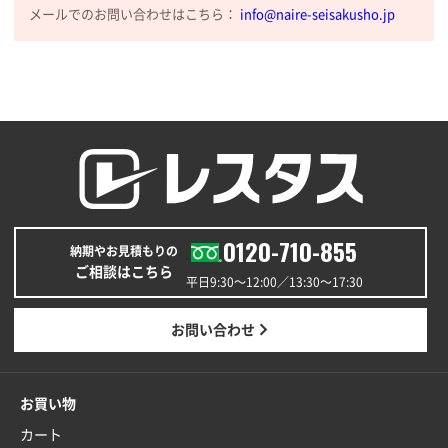
2025年12月25日 13:33
メールでのお問い合わせはこちら：
info@naire-seisakusho.jp
いつもきちんとしてる。
福島県W社様
A4バインダー(2ツ折)
300枚
2025年12月24日 14:43
以前の注文も含め価格と品質
青森県K社様
ワンポイントポリ袋 A4サイズ
1000枚
0120-710-855
納期やお見積もりの
2025年12月24日 13:22
ご相談はこちら
安い
平日9:30〜12:00／13:30〜17:30
東京都M社様
お問い合わせ
ワンポイント箔押し紙袋 M横サイズ(A4対応)
100
枚
2025年12月22日 03:31
お買い物
価格と納期が希望に合ったから
カート