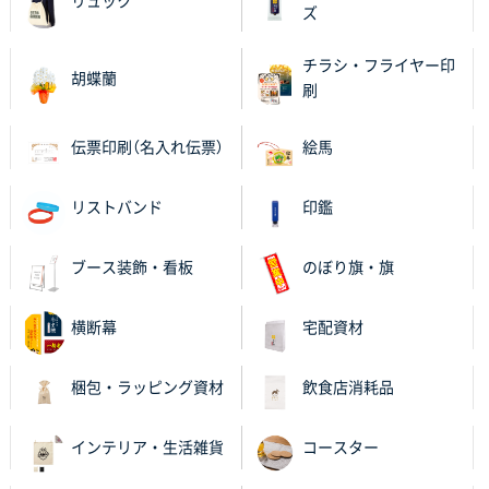
リュック
【ポリ袋】特別ご注文ページ
3000枚
ズ
2025年11月06日 14:21
昨年利用した時に、納期と金額面でかなり業者さんを
チラシ・フライヤー印
胡蝶蘭
比較して決めさせていただきました。 昨年注文分も、
刷
納期がギリギリだったにも関わらず、丁寧に対応して
頂きました。 今回も無理を言っておりますが、丁寧な
伝票印刷（名入れ伝票）
絵馬
対応を頂いており助かっております。
リストバンド
印鑑
和歌山県S社様
レギュラーのぼり（W600mm×H1800mm）
4枚
2025年11月05日 11:13
ブース装飾・看板
のぼり旗・旗
紹介されたから
横断幕
宅配資材
大分県Y社様
不織布スクエアトート(A4サイズ)
300枚
梱包・ラッピング資材
飲食店消耗品
2025年10月28日 17:10
バリエーション
インテリア・生活雑貨
コースター
岡山県K社様