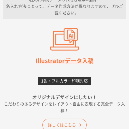
上記のとおりです。
名入れ方法によって、データ作成方法が異なりますので、ぜひご
一読ください。
愛知県I社様
【オーダー商品】特別ご注文ページ04
3000枚
2026年07月03日 09:23
柳さんの対応が素晴らしかった。
千葉県A社様
フレキソレジ袋 Uバッグ 35号
5000枚
Illustratorデータ入稿
2026年06月28日 15:14
前回購入したので
1色・フルカラー印刷対応
千葉県A社様
フレキソレジ袋 Uバッグ 35号
5000枚
オリジナルデザインにしたい！
2026年06月19日 09:41
こだわりのあるデザインをレイアウト自由に表現する完全データ入
価格 大丈夫そうな会社に見えた
稿！
大阪府のお客様
詳しくはこちら
A4フルカラークリアファイル
1000枚