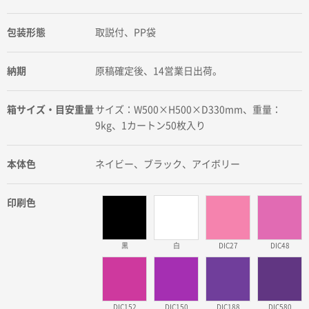
包装形態
取説付、PP袋
納期
原稿確定後、14営業日出荷。
箱サイズ・目安重量
サイズ：W500×H500×D330mm、重量：
9kg、1カートン50枚入り
本体色
ネイビー、ブラック、アイボリー
印刷色
黒
白
DIC27
DIC48
DIC152
DIC150
DIC188
DIC580