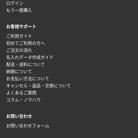
ログイン
神奈川県S社様
もう一度購入
ワンポイント箔押し紙袋 M横サイズ(A4対応)
500
枚
お客様サポート
2025年12月16日 10:39
ご利用ガイド
短納期対応が素晴らしい
初めてご利用の方へ
ご注文の流れ
富山県O社様
名入れデータ作成ガイド
uni ジェットストリーム 07
100枚
配送・送料について
2025年12月09日 14:04
納期について
安い、早い
お支払い方法について
キャンセル・返品・交換について
埼玉県G社様
よくあるご質問
ラミネート紙袋 規格L4サイズ(B4対応)
1000枚
コラム・ノウハウ
2025年12月04日 17:34
値段が安かった。
お問い合わせ
お問い合わせフォーム
兵庫県のお客様
スタンダードメモ100P
100枚