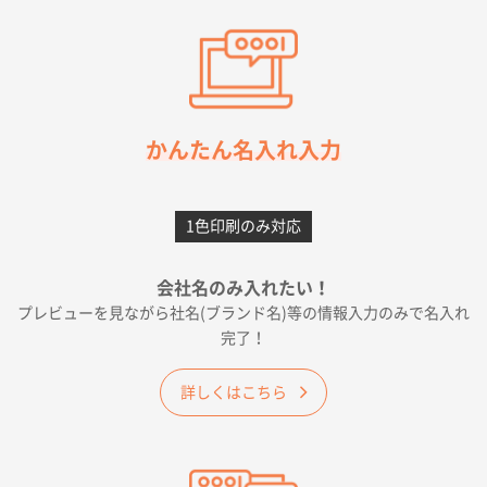
東京都M社様
ワンポイント箔押し紙袋 M横サイズ(A4対応)
100
枚
2026年05月21日 12:56
簡単そだったら
かんたん名入れ入力
愛知県F社様
カームメタル
300枚
1色印刷のみ対応
2026年05月19日 12:05
種類の豊富さと価格
会社名のみ入れたい！
プレビューを見ながら社名(ブランド名)等の情報入力のみで名入れ
大阪府E社様
完了！
ワンポイントポリ袋 A4サイズ
1000枚
2026年04月25日 17:53
詳しくはこちら
納期が早そうだった
愛知県S社様
ワンポイントポリ袋 A4サイズ(黒)
1000枚