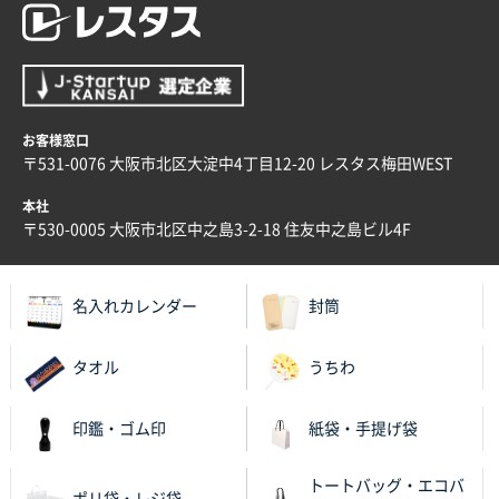
2025年12月02日 23:00
ロゴが入れられること
大阪府E社様
ECOワンポイントポリ袋 A4サイズ（白）
1000枚
お客様窓口
2025年11月28日 15:13
〒531-0076 大阪市北区大淀中4丁目12-20 レスタス梅田WEST
他部署のスタッフからの指示
本社
兵庫県S社様
〒530-0005 大阪市北区中之島3-2-18 住友中之島ビル4F
A4箔押し名入れクリアファイル
300枚
2025年11月27日 10:45
名入れカレンダー
封筒
以前発注しているので、データが残っている点が良か
ったので
タオル
うちわ
栃木県M社様
ビオトープデスクメモ100P
100枚
印鑑・ゴム印
紙袋・手提げ袋
2025年11月25日 16:41
前回同様、安心できるから
トートバッグ・エコバ
ポリ袋・レジ袋