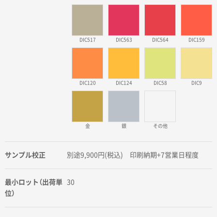
DIC517
DIC563
DIC564
DIC159
DIC120
DIC124
DIC58
DIC9
金
銀
その他
サンプル校正
別途9,900円(税込) 印刷納期+7営業日程度
最小ロット（出荷単
30
位）