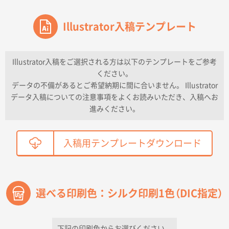
東京都のお客様
ワンポイントポリ袋 A4サイズ
Illustrator入稿テンプレート
1000枚
2026年04月16日 11:41
納期が早い
Illustrator入稿をご選択される方は以下のテンプレートをご参考
ください。
東京都K社様
データの不備があるとご希望納期に間に合いません。 Illustrator
ワンポイントポリ袋 A4サイズ
300枚
データ入稿についての注意事項をよくお読みいただき、入稿へお
2026年04月01日 16:32
進みください。
こちらの需要にあったので
鳥取県T社様
入稿用テンプレートダウンロード
【オーダー商品】特別ご注文ページ04
2150枚
2026年03月30日 15:47
過去に当社の他の営業が注文した経緯があったため
選べる印刷色：シルク印刷1色（DIC指定）
青森県D社様
ラミネート紙袋 規格S1サイズ(A5対応)
500枚
2026年03月26日 17:31
下記の印刷色からお選びください。