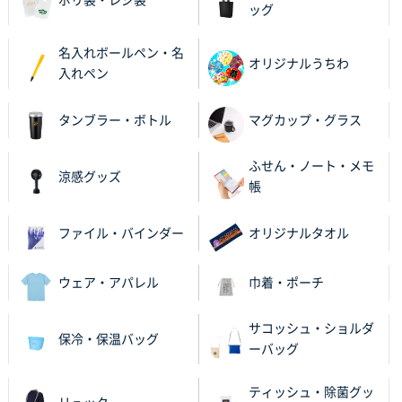
ッグ
茨城県G社様
uni ジェットストリーム 05
300枚
名入れボールペン・名
2025年11月21日 16:39
オリジナルうちわ
入れペン
何度か注文していて、満足していたから
タンブラー・ボトル
マグカップ・グラス
神奈川県のお客様
のしメモ100P
800枚
ふせん・ノート・メモ
2025年11月18日 13:29
涼感グッズ
帳
のし文言が変更できたのと価格。
ファイル・バインダー
オリジナルタオル
千葉県M社様
ワンポイント箔押し紙袋 Sサイズ(A5対応)
100枚
2025年11月06日 14:57
ウェア・アパレル
巾着・ポーチ
営業ご担当者さまより、ご丁寧なサポートをいただ
き、他のネット印刷サービスよりも安心して購入まで
サコッシュ・ショルダ
保冷・保温バッグ
進められました。
ーバッグ
大阪府V社様
ティッシュ・除菌グッ