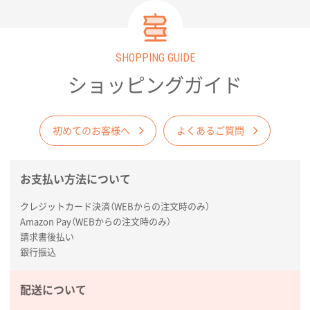
厚手コットンA4フラットトート ナチュラル
600
枚
2026年02月03日 18:12
SHOPPING GUIDE
商品がよさそうだったから
ショッピングガイド
東京都N社様
コットンバッグM(B4対応)
200枚
2026年01月29日 11:46
初めてのお客様へ
よくあるご質問
商品情報の正確な記載、スムーズなシステム対応
お支払い方法について
広島県(社様
タッチペン付3色+1色スリムペン（再生ABS）
500
クレジットカード決済（WEBからの注文時のみ）
枚
Amazon Pay（WEBからの注文時のみ）
2026年01月27日 13:12
請求書後払い
毎年注文しており、信頼できるから。出来上がりも満
銀行振込
足している。
配送について
熊本県S社様