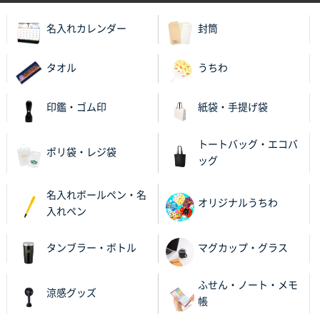
2025年11月27日 10:45
名入れカレンダー
封筒
以前発注しているので、データが残っている点が良か
ったので
タオル
うちわ
栃木県M社様
ビオトープデスクメモ100P
100枚
印鑑・ゴム印
紙袋・手提げ袋
2025年11月25日 16:41
前回同様、安心できるから
トートバッグ・エコバ
ポリ袋・レジ袋
ッグ
茨城県G社様
uni ジェットストリーム 05
300枚
名入れボールペン・名
2025年11月21日 16:39
オリジナルうちわ
入れペン
何度か注文していて、満足していたから
タンブラー・ボトル
マグカップ・グラス
神奈川県のお客様
のしメモ100P
800枚
ふせん・ノート・メモ
2025年11月18日 13:29
涼感グッズ
帳
のし文言が変更できたのと価格。