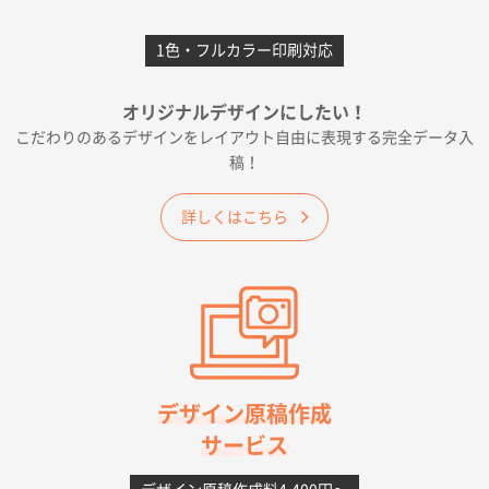
前回購入したので
1色・フルカラー印刷対応
千葉県A社様
フレキソレジ袋 Uバッグ 35号
5000枚
オリジナルデザインにしたい！
2026年06月19日 09:41
こだわりのあるデザインをレイアウト自由に表現する完全データ入
価格 大丈夫そうな会社に見えた
稿！
大阪府のお客様
詳しくはこちら
A4フルカラークリアファイル
1000枚
2026年06月11日 14:46
前回使用して良かった。
高知県I社様
【ポリ】特別ご注文ページ
1000枚
2026年06月08日 17:38
対応の速さ、丁寧さ、提案など
デザイン原稿作成
サービス
愛媛県S社様