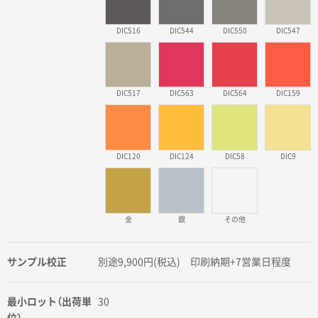
DIC516
DIC544
DIC550
DIC547
DIC517
DIC563
DIC564
DIC159
DIC120
DIC124
DIC58
DIC9
金
銀
その他
サンプル校正
別途9,900円(税込) 印刷納期+7営業日程度
最小ロット（出荷単
30