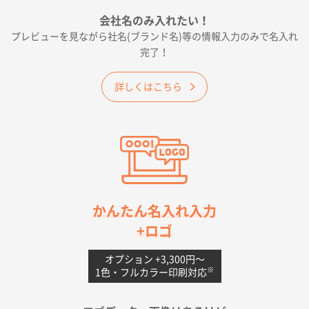
種類の豊富さと価格
会社名のみ入れたい！
プレビューを見ながら社名(ブランド名)等の情報入力のみで名入れ
大阪府E社様
完了！
ワンポイントポリ袋 A4サイズ
1000枚
2026年04月25日 17:53
詳しくはこちら
納期が早そうだった
愛知県S社様
ワンポイントポリ袋 A4サイズ(黒)
1000枚
2026年04月20日 14:28
お値打ちだったので
茨城県G社様
かんたん名入れ入力
uni ジェットストリーム 05
300枚
+ロゴ
2026年04月18日 16:40
値段と注文のしやすさ
オプション +3,300円〜
※
1色・フルカラー印刷対応
宮崎県Y社様
ポリ袋 手穴A4サイズ
5000枚