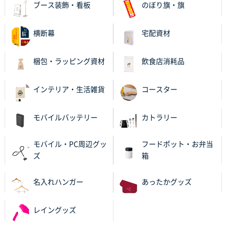
2025年11月05日 11:13
ブース装飾・看板
のぼり旗・旗
紹介されたから
横断幕
宅配資材
大分県Y社様
不織布スクエアトート(A4サイズ)
300枚
梱包・ラッピング資材
飲食店消耗品
2025年10月28日 17:10
バリエーション
インテリア・生活雑貨
コースター
岡山県K社様
ワンポイントポリ袋 A4サイズ
1000枚
モバイルバッテリー
カトラリー
2025年10月28日 09:06
サイトが見やすい
モバイル・PC周辺グッ
フードポット・お弁当
ズ
箱
東京都N社様
ワンポイントポリ袋 A4サイズ
700枚
名入れハンガー
あったかグッズ
2025年10月16日 11:34
サイト構成が解りやすかったから
レイングッズ
東京都J社様