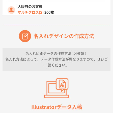
大阪府のお客様
マルチクロス(S)
200枚
2026年07月14日 13:26
原稿データ流用が可能で価格が妥当なこと
名入れデザインの作成方法
兵庫県のお客様
チケットホルダー ダブルポケット
1000枚
2026年07月13日 10:50
名入れ印刷データの作成方法は4種類！
上記のとおりです。
名入れ方法によって、データ作成方法が異なりますので、ぜひご
一読ください。
愛知県I社様
【オーダー商品】特別ご注文ページ04
3000枚
2026年07月03日 09:23
柳さんの対応が素晴らしかった。
千葉県A社様
フレキソレジ袋 Uバッグ 35号
5000枚
Illustratorデータ入稿
2026年06月28日 15:14