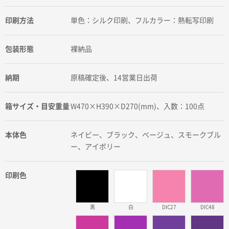
印刷方法
単色：シルク印刷、フルカラー：熱転写印刷
包装形態
裸納品
納期
原稿確定後、14営業日出荷
箱サイズ・目安重量
W470×H390×D270(mm)、入数：100点
本体色
ネイビー、ブラック、ベージュ、スモークブル
ー、アイボリー
印刷色
黒
白
DIC27
DIC48