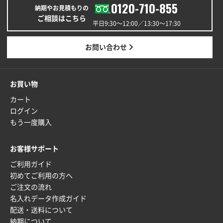
0120-710-855
納期やお見積もりの
2025年12月24日 13:22
ご相談はこちら
安い
平日9:30〜12:00／13:30〜17:30
東京都M社様
お問い合わせ
ワンポイント箔押し紙袋 M横サイズ(A4対応)
100
枚
2025年12月22日 03:31
お買い物
価格と納期が希望に合ったから
カート
ログイン
神奈川県S社様
もう一度購入
ワンポイント箔押し紙袋 M横サイズ(A4対応)
500
枚
お客様サポート
2025年12月16日 10:39
ご利用ガイド
短納期対応が素晴らしい
初めてご利用の方へ
ご注文の流れ
富山県O社様
名入れデータ作成ガイド
uni ジェットストリーム 07
100枚
配送・送料について
2025年12月09日 14:04
納期について