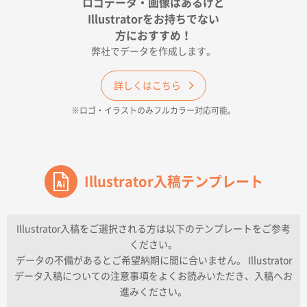
ロゴデータ・画像はあるけど
2026年04月17日 09:28
Illustratorをお持ちでない
印刷色が豊富であったため
方におすすめ！
弊社でデータを作成します。
和歌山県H社様
ECO OPPワンポイントポリ袋 A4サイズ（透明）
詳しくはこちら
500枚
※ロゴ・イラストのみフルカラー対応可能。
2026年04月16日 14:31
価格と納期
東京都のお客様
ワンポイントポリ袋 A4サイズ
Illustrator入稿テンプレート
1000枚
2026年04月16日 11:41
納期が早い
Illustrator入稿をご選択される方は以下のテンプレートをご参考
ください。
東京都K社様
データの不備があるとご希望納期に間に合いません。 Illustrator
ワンポイントポリ袋 A4サイズ
300枚
データ入稿についての注意事項をよくお読みいただき、入稿へお
2026年04月01日 16:32
進みください。
こちらの需要にあったので