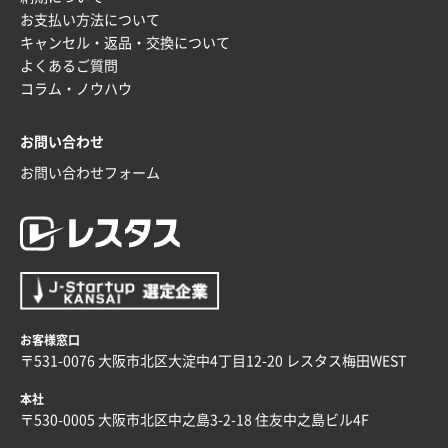
安い、早い
お支払い方法について
キャンセル・返品・交換について
埼玉県G社様
よくあるご質問
ラミネート紙袋 規格L4サイズ(B4対応)
1000枚
コラム・ノウハウ
2025年12月04日 17:34
値段が安かった。
お問い合わせ
お問い合わせフォーム
兵庫県のお客様
スタンダードメモ100P
100枚
2025年12月02日 23:00
ロゴが入れられること
大阪府E社様
ECOワンポイントポリ袋 A4サイズ（白）
1000枚
お客様窓口
2025年11月28日 15:13
〒531-0076 大阪市北区大淀中4丁目12-20 レスタス梅田WEST
他部署のスタッフからの指示
本社
兵庫県S社様
〒530-0005 大阪市北区中之島3-2-18 住友中之島ビル4F
A4箔押し名入れクリアファイル
300枚