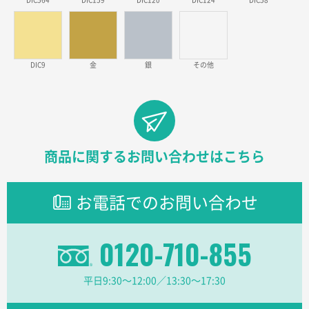
DIC564
DIC159
DIC120
DIC124
DIC58
東京都のお客様
ラミネート紙袋 規格L1サイズ(A4対応)
1000枚
2026年02月26日 15:33
見積りの仕方が明確だったから
DIC9
金
銀
その他
東京都D社様
【オーダー商品】特別ご注文ページ04
1000枚
2026年02月17日 12:18
柔軟かつスピーディーに対応してくれたため
商品に関するお問い合わせはこちら
東京都のお客様
ラミネート紙袋 規格L1サイズ(A4対応)
1000枚
お電話でのお問い合わせ
2026年02月16日 14:47
分かりやすく、予算に近かったため
0120-710-855
大阪府F社様
【オーダー商品】特別ご注文ページ04
1枚
平日9:30〜12:00／13:30〜17:30
2026年02月13日 22:10
レスタスさんでは以前、自社封筒を製作していただき