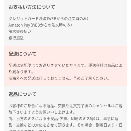
お支払い方法について
広島県(社様
タッチペン付3色+1色スリムペン（再生ABS）
500
クレジットカード決済（WEBからの注文時のみ）
枚
Amazon Pay（WEBからの注文時のみ）
2026年01月27日 13:12
請求書後払い
毎年注文しており、信頼できるから。出来上がりも満
銀行振込
足している。
配送について
熊本県S社様
ぺんてる ビクーニャフィール
1000枚
配送は宅配便よりお送りさせていただきます。運送会社は商品によ
2026年01月26日 15:45
り異なります。
印刷範囲が広かったから、取扱商品
※海外への発送は行っておりません。予めご了承ください。
新潟県R社様
返品について
ワンポイントポリ袋 A4サイズ
1000枚
2026年01月16日 10:53
お客様のご都合による返品、交換や注文完了後のキャンセルはご容
赦下さいますようお願い申し上げます。
納期が比較的短く、ロット数が豊富に選べて価格が安
尚、当方のミスによる不良品（欠損、印刷のミス等）は、早急に返
かったため
品・交換などの対応をさせて頂きます。その場合、到着日より７日