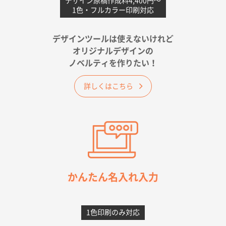
不織布フラットバッグ（A4縦サイズ）
1000枚
デザイン原稿作成料4,400円〜
1色・フルカラー印刷対応
2026年05月25日 15:10
金額は当然のことですが、ネットからの注文しやすさ
が決め手です
デザインツールは使えないけれど
オリジナルデザインの
佐賀県A社様
ノベルティを作りたい！
ベーシックサコッシュ
1000枚
2026年05月23日 16:24
詳しくはこちら
希望の商品（今回発注分）が一番安かったため
東京都M社様
ワンポイント箔押し紙袋 M横サイズ(A4対応)
100
枚
2026年05月21日 12:56
簡単そだったら
かんたん名入れ入力
愛知県F社様
カームメタル
300枚
1色印刷のみ対応
2026年05月19日 12:05