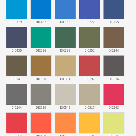
2026年03月19日 18:57
他のサイトにない商品があったから。
DIC179
DIC182
DIC183
DIC222
DIC255
埼玉県のお客様
ポリ袋 手穴A4サイズ
5000枚
2026年03月18日 14:12
安そうだった
DIC435
DIC216
DIC378
DIC352
DIC344
東京都のお客様
ワンポイントポリ袋 B4サイズ
1000枚
2026年03月17日 19:11
DIC347
DIC338
DIC334
DIC197
DIC516
実績が多そうでお安いようだったので
徳島県S社様
DIC544
DIC550
DIC547
DIC517
DIC563
ワンポイントポリ袋 A4サイズ
1000枚
2026年03月09日 08:27
金額が安いのと納期が間に合いそうなのと。