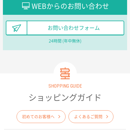
ました早く、安く、丁寧につくられているので安心し
WEBからのお問い合わせ
てお願いできます。
長野県R社様
お問い合わせフォーム
陶器マグストレートラウンドリップ
100枚
2026年02月09日 14:27
24時間 (年中無休)
コップの形
愛知県株社様
厚手コットンA4フラットトート ナチュラル
600
枚
2026年02月03日 18:12
SHOPPING GUIDE
商品がよさそうだったから
ショッピングガイド
東京都N社様
コットンバッグM(B4対応)
200枚
2026年01月29日 11:46
初めてのお客様へ
よくあるご質問
商品情報の正確な記載、スムーズなシステム対応