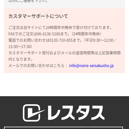
以内にご連絡を下さい。
山口県P社様
【トートバッグ・エコバッグ】特別ご注文ページ
カスタマーサポートについて
③
1枚
2026年01月09日 13:48
ご注文は当サイトにて24時間年中無休で受け付けております。
希望の商品の取り扱いがあったので
FAXでのご注文は06-6136-5180まで。（24時間年中無休）
電話でのお問い合わせは0120-710-855まで。（平日9:30〜12:00／
大阪府のお客様
13:30〜17:30）
厚手コットンマチ付トートL ナチュラル(A4対応)
カスタマーサポート受付およびメールの返信時間帯は上記営業時間
200枚
内となります。
2025年12月25日 13:33
メールでのお問い合わせはこちら：
info@naire-seisakusho.jp
いつもきちんとしてる。
福島県W社様
A4バインダー(2ツ折)
300枚
2025年12月24日 14:43
以前の注文も含め価格と品質
青森県K社様
ワンポイントポリ袋 A4サイズ
1000枚