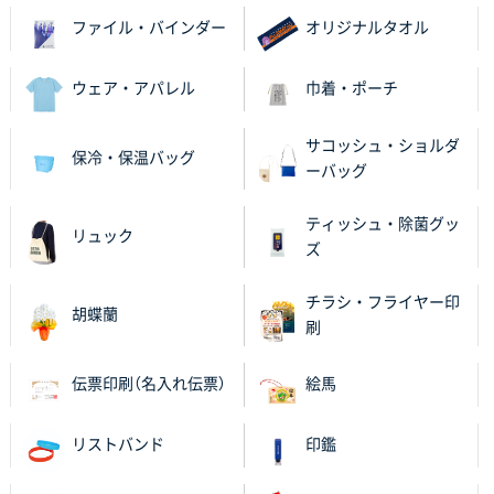
ファイル・バインダー
オリジナルタオル
千葉県M社様
ワンポイント箔押し紙袋 Sサイズ(A5対応)
100枚
2025年11月06日 14:57
ウェア・アパレル
巾着・ポーチ
営業ご担当者さまより、ご丁寧なサポートをいただ
き、他のネット印刷サービスよりも安心して購入まで
サコッシュ・ショルダ
保冷・保温バッグ
進められました。
ーバッグ
大阪府V社様
ティッシュ・除菌グッ
リュック
【ポリ袋】特別ご注文ページ
3000枚
ズ
2025年11月06日 14:21
昨年利用した時に、納期と金額面でかなり業者さんを
チラシ・フライヤー印
胡蝶蘭
比較して決めさせていただきました。 昨年注文分も、
刷
納期がギリギリだったにも関わらず、丁寧に対応して
頂きました。 今回も無理を言っておりますが、丁寧な
伝票印刷（名入れ伝票）
絵馬
対応を頂いており助かっております。
リストバンド
印鑑
和歌山県S社様
レギュラーのぼり（W600mm×H1800mm）
4枚