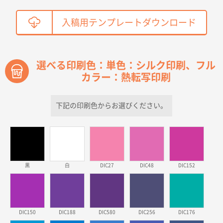
鳥取県T社様
入稿用テンプレートダウンロード
【オーダー商品】特別ご注文ページ04
2150枚
2026年03月30日 15:47
過去に当社の他の営業が注文した経緯があったため
選べる印刷色：単色：シルク印刷、フル
カラー：熱転写印刷
青森県D社様
ラミネート紙袋 規格S1サイズ(A5対応)
500枚
2026年03月26日 17:31
下記の印刷色からお選びください。
価格が安い
三重県S社様
スタンダードメモ100P
500枚
2026年03月23日 11:22
黒
白
DIC27
DIC48
DIC152
希望の商品、値段であった。いぜん注文したことがあ
るため、
東京都株社様
DIC150
DIC188
DIC580
DIC256
DIC176
ECOワンポイントポリ袋 A4サイズ（白）
500枚