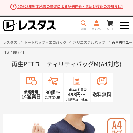
【令和8年熊本地震の影響による配送遅延・お届け停止のお知らせ】
レスタス
トートバッグ・エコバッグ
ポリエステルバッグ
再生PETユー
TW-1887-01
再生PETユーティリティバッグM(A4対応)
1点あたり最安
最短発送
30個〜
498円〜
送料無料
14営業日
ご注文OK!
（印刷料込・税込）
商品を探す