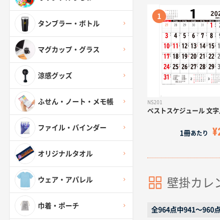
タンブラー・ボトル
マグカップ・グラス
涼感グッズ
ふせん・ノート・メモ帳
NS201
ベストスケジュール 文字
ファイル・バインダー
¥
1冊
あたり
オリジナルタオル
ウェア・アパレル
壁掛カレ
巾着・ポーチ
全964点中941〜96