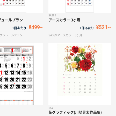
SA389
ジュールプラン
アースカラー 3ヶ月
¥499
¥521
1冊あたり
1冊あたり
月スケジュールプラン
SA389 アースカラー 3ヶ月
NC7
花グラフィック(川崎景太作品集)