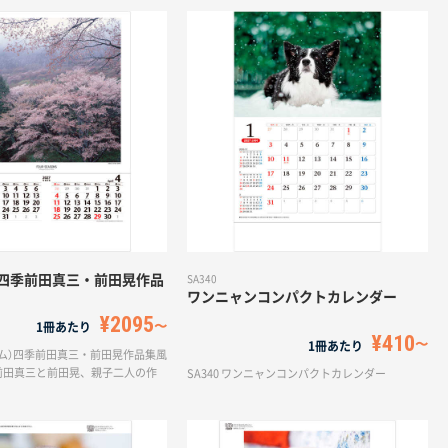
）四季前田真三・前田晃作品
SA340
ワンニャンコンパクトカレンダー
¥2095
1冊あたり
¥410
1冊あたり
ィルム）四季前田真三・前田晃作品集風
前田真三と前田晃、親子二人の作
SA340 ワンニャンコンパクトカレンダー