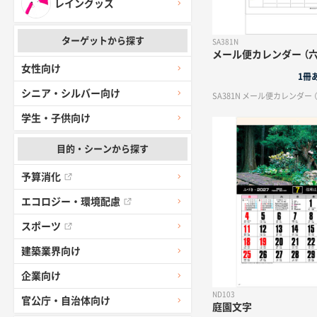
レイングッズ
ターゲットから探す
SA381N
メール便カレンダー （
女性向け
1冊
シニア・シルバー向け
SA381N メール便カレンダー 
学生・子供向け
目的・シーンから探す
予算消化
エコロジー・環境配慮
スポーツ
建築業界向け
企業向け
ND103
官公庁・自治体向け
庭園文字