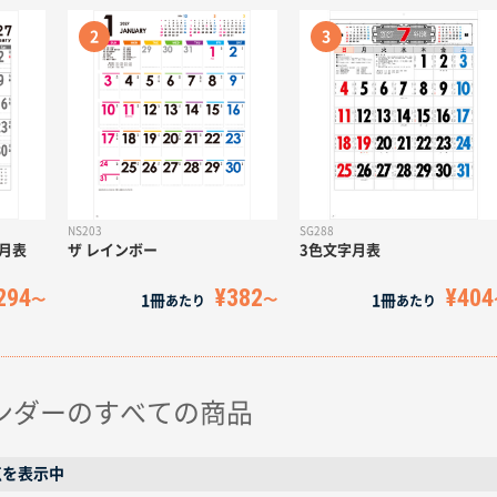
NS203
SG288
月表
ザ レインボー
3色文字月表
294
¥382
¥404
1冊
1冊
あたり
あたり
ンダーのすべての商品
0点を表示中