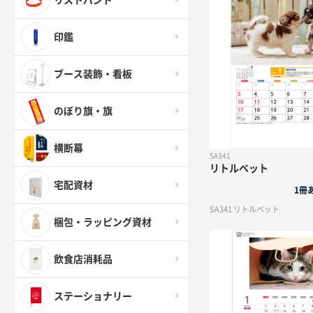
リストバンド
印鑑
ブース装飾・看板
のぼり旗・旗
横断幕
SA341
リトルベット
宅配資材
1冊
SA341 リトルベット
梱包・ラッピング資材
飲食店消耗品
ステーショナリー