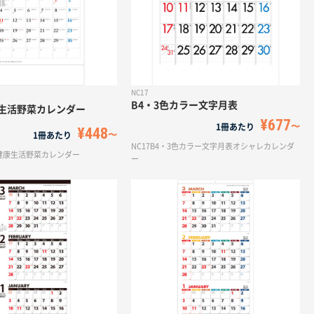
NC17
B4・3色カラー文字月表
生活野菜カレンダー
¥677
1冊あたり
¥448
1冊あたり
NC17B4・3色カラー文字月表オシャレカレンダ
れる健康生活野菜カレンダー
ー