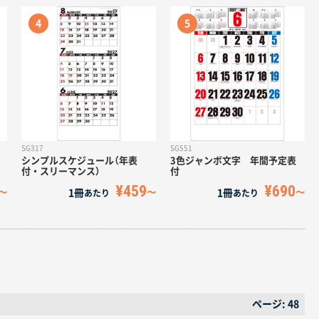
SG317
SG551
シンプルスケジュール（年表
3色ジャンボ文字 年間予定表
付・スリーマンス）
付
¥459
¥690
1冊
1冊
あたり
あたり
ページ: 48