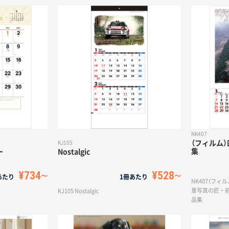
NK407
（フィルム
KJ105
集
ー
Nostalgic
¥734
¥528
あたり
1冊あたり
NK407（フ
景写真の匠・
KJ105 Nostalgic
品集