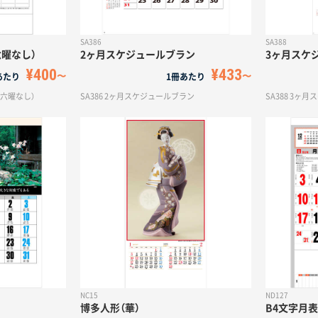
SA386
SA388
六曜なし）
2ヶ月スケジュールブラン
3ヶ月スケ
¥400
¥433
あたり
1冊あたり
（六曜なし）
SA386 2ヶ月スケジュールブラン
SA388 3ヶ
NC15
ND127
博多人形（華）
B4文字月表