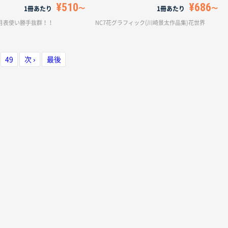
¥510
¥686
1冊あたり
1冊あたり
文字月表使い勝手抜群！！
NC7花グラフィック(川崎景太作品集)花世界
49
次 ›
最後