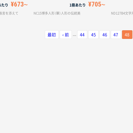
¥673
¥705
あたり
1冊あたり
・格言を添えて
NC15博多人形（華）人形の伝統美
ND127B4
...
最初
‹ 前
44
45
46
47
48