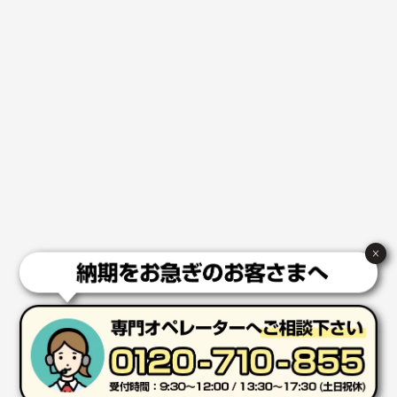
てお願いできます。
長野県R社様
陶器マグストレートラウンドリップ
100枚
2026年02月09日 14:27
コップの形
愛知県株社様
厚手コットンA4フラットトート ナチュラル
600
枚
2026年02月03日 18:12
商品がよさそうだったから
×
東京都N社様
コットンバッグM(B4対応)
200枚
2026年01月29日 11:46
商品情報の正確な記載、スムーズなシステム対応
広島県(社様