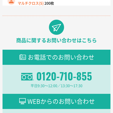
マルチクロス(S)
200枚
2026年07月14日 13:26
原稿データ流用が可能で価格が妥当なこと
兵庫県のお客様
チケットホルダー ダブルポケット
1000枚
商品に関するお問い合わせはこちら
2026年07月13日 10:50
上記のとおりです。
お電話でのお問い合わせ
愛知県I社様
【オーダー商品】特別ご注文ページ04
3000枚
2026年07月03日 09:23
0120-710-855
柳さんの対応が素晴らしかった。
平日9:30〜12:00／13:30〜17:30
千葉県A社様
フレキソレジ袋 Uバッグ 35号
5000枚
WEBからのお問い合わせ
2026年06月28日 15:14
前回購入したので