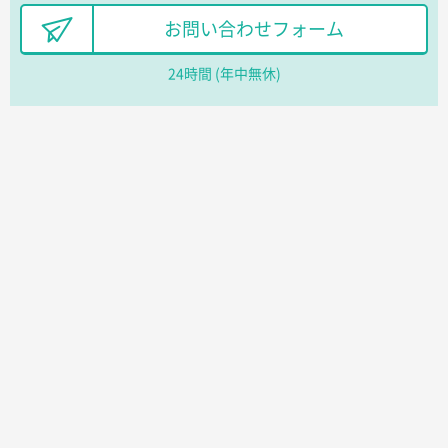
千葉県A社様
お問い合わせフォーム
フレキソレジ袋 Uバッグ 35号
5000枚
2026年06月19日 09:41
24時間 (年中無休)
価格 大丈夫そうな会社に見えた
大阪府のお客様
A4フルカラークリアファイル
1000枚
2026年06月11日 14:46
前回使用して良かった。
高知県I社様
【ポリ】特別ご注文ページ
1000枚
2026年06月08日 17:38
対応の速さ、丁寧さ、提案など
愛媛県S社様
不織布フラットバッグ（A4縦サイズ）
1000枚
2026年05月25日 15:10