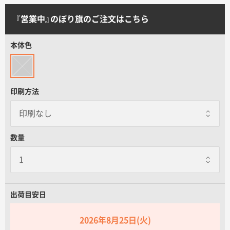
サイトメニュー
『営業中』のぼり旗のご注文はこちら
初めての方へ
本体色
ご注文の流れ
印刷方法
お見積書の作成方法
データ入稿ガイド
数量
再注文について
出荷目安日
よくあるご質問
2026年8月25日(火)