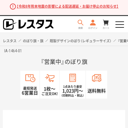
【令和8年熊本地震の影響による配送遅延・お届け停止のお知らせ】
レスタス
のぼり旗・旗
既製デザインのぼり（レギュラーサイズ）
『営業
IA-1464-01
『営業中』のぼり旗
1点あたり最安
最短発送
1枚〜
1,023円〜
送料無料
6営業日
ご注文OK!
（印刷料込・税込）
商品を探す