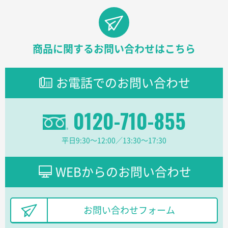
兵庫県のお客様
チケットホルダー ダブルポケット
1000枚
商品に関するお問い合わせはこちら
2026年07月13日 10:50
上記のとおりです。
お電話でのお問い合わせ
愛知県I社様
【オーダー商品】特別ご注文ページ04
3000枚
2026年07月03日 09:23
0120-710-855
柳さんの対応が素晴らしかった。
平日9:30〜12:00／13:30〜17:30
千葉県A社様
フレキソレジ袋 Uバッグ 35号
5000枚
WEBからのお問い合わせ
2026年06月28日 15:14
前回購入したので
千葉県A社様
お問い合わせフォーム
フレキソレジ袋 Uバッグ 35号
5000枚