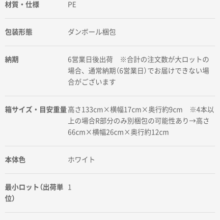
材質・仕様
PE
包装形態
ダンボール梱包
納期
6営業日後出荷 ※合計の注文数が大ロットの
場合、通常納期（6営業日）でお届けできない場
合がございます
箱サイズ・目安重量
高さ133cm×横幅17cm×奥行約9cm ※4本以
上の場合R部分のみ別梱包の可能性あり→高さ
66cm×横幅26cm×奥行約12cm
本体色
ホワイト
最小ロット（出荷単
1
位）