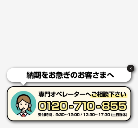
陶器マグストレートラウンドリップ
100枚
2026年02月09日 14:27
コップの形
愛知県株社様
厚手コットンA4フラットトート ナチュラル
600
枚
2026年02月03日 18:12
商品がよさそうだったから
×
東京都N社様
コットンバッグM(B4対応)
200枚
2026年01月29日 11:46
商品情報の正確な記載、スムーズなシステム対応
広島県(社様
タッチペン付3色+1色スリムペン（再生ABS）
500
枚
2026年01月27日 13:12