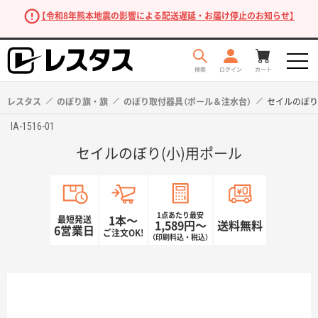
【令和8年熊本地震の影響による配送遅延・お届け停止のお知らせ】
レスタス
のぼり旗・旗
のぼり取付器具（ポール＆注水台）
セイルのぼり
IA-1516-01
セイルのぼり(小)用ポール
1点あたり最安
最短発送
1本〜
1,589円〜
送料無料
6営業日
ご注文OK!
（印刷料込・税込）
商品を探す