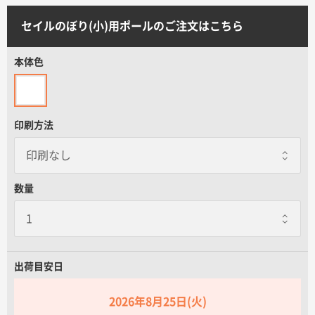
サイトメニュー
セイルのぼり(小)用ポールのご注文はこちら
初めての方へ
本体色
ご注文の流れ
印刷方法
お見積書の作成方法
データ入稿ガイド
数量
再注文について
出荷目安日
よくあるご質問
2026年8月25日(火)