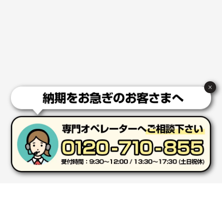
コップの形
愛知県株社様
厚手コットンA4フラットトート ナチュラル
600
枚
2026年02月03日 18:12
商品がよさそうだったから
×
東京都N社様
コットンバッグM(B4対応)
200枚
2026年01月29日 11:46
商品情報の正確な記載、スムーズなシステム対応
広島県(社様
タッチペン付3色+1色スリムペン（再生ABS）
500
枚
2026年01月27日 13:12
毎年注文しており、信頼できるから。出来上がりも満
足している。