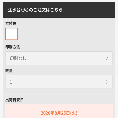
サイトメニュー
注水台（大）のご注文はこちら
初めての方へ
本体色
ご注文の流れ
印刷方法
お見積書の作成方法
データ入稿ガイド
数量
再注文について
出荷目安日
よくあるご質問
2026年8月25日(火)