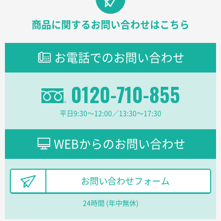
兵庫県のお客様
チケットホルダー ダブルポケット
1000枚
商品に関するお問い合わせはこちら
2026年07月13日 10:50
上記のとおりです。
お電話でのお問い合わせ
愛知県I社様
【オーダー商品】特別ご注文ページ04
3000枚
2026年07月03日 09:23
0120-710-855
柳さんの対応が素晴らしかった。
平日9:30〜12:00／13:30〜17:30
千葉県A社様
フレキソレジ袋 Uバッグ 35号
5000枚
WEBからのお問い合わせ
2026年06月28日 15:14
前回購入したので
千葉県A社様
お問い合わせフォーム
フレキソレジ袋 Uバッグ 35号
5000枚
2026年06月19日 09:41
24時間 (年中無休)
価格 大丈夫そうな会社に見えた