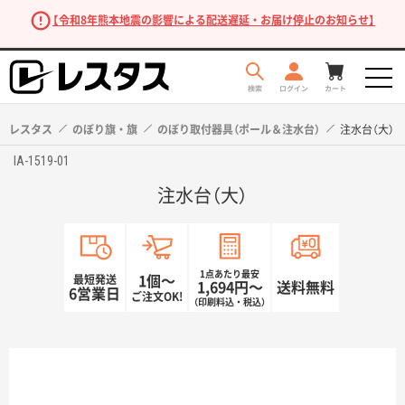
【令和8年熊本地震の影響による配送遅延・お届け停止のお知らせ】
レスタス
のぼり旗・旗
のぼり取付器具（ポール＆注水台）
注水台（大）
IA-1519-01
注水台（大）
1点あたり最安
最短発送
1個〜
1,694円〜
送料無料
6営業日
ご注文OK!
（印刷料込・税込）
商品を探す