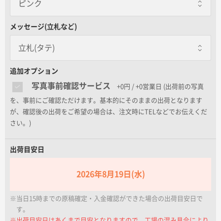
ピンク
名入れグループサイト
ピンク
メッセージ(立札など)
立札(タテ)
立札(タテ)
追加オプション
レッド
写真事前確認サービス
+0円 / +0営業日
(出荷前の写真
を、事前にご確認ただけます。基本的にそのままの出荷となります
が、確認後の出荷をご希望の場合は、注文時にTELなどでお伝えくだ
さい。)
立札(ヨコ)
ブルー
出荷目安日
2026年8月19日(水)
メッセージカード
グリーン
※当日15時までの原稿確定・入金確認ができた場合の出荷目安日で
す。
※出荷目安日はあくまで目安となりますので、工場の混み具合により