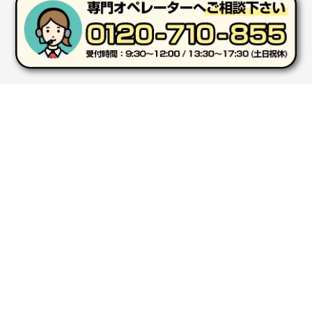
2026年01月29日 11:46
商品情報の正確な記載、スムーズなシステム対応
広島県(社様
タッチペン付3色+1色スリムペン（再生ABS）
500
枚
2026年01月27日 13:12
毎年注文しており、信頼できるから。出来上がりも満
足している。
SHOPPING GUIDE
ショッピングガイド
熊本県S社様
ぺんてる ビクーニャフィール
1000枚
2026年01月26日 15:45
初めてのお客様へ
よくあるご質問
印刷範囲が広かったから、取扱商品
新潟県R社様
お支払い方法について
ワンポイントポリ袋 A4サイズ
1000枚
2026年01月16日 10:53
クレジットカード決済（WEBからの注文時のみ）
納期が比較的短く、ロット数が豊富に選べて価格が安
Amazon Pay（WEBからの注文時のみ）