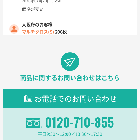
2026年07月20日 06:50
価格が安い
大阪府のお客様
マルチクロス(S)
200枚
2026年07月14日 13:26
原稿データ流用が可能で価格が妥当なこと
兵庫県のお客様
チケットホルダー ダブルポケット
1000枚
商品に関するお問い合わせはこちら
2026年07月13日 10:50
上記のとおりです。
お電話でのお問い合わせ
愛知県I社様
【オーダー商品】特別ご注文ページ04
3000枚
2026年07月03日 09:23
0120-710-855
柳さんの対応が素晴らしかった。
平日9:30〜12:00／13:30〜17:30
千葉県A社様