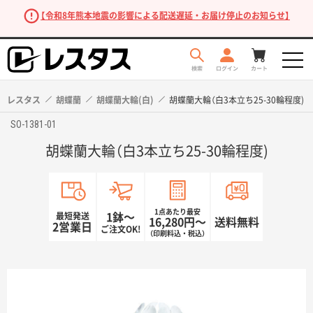
【令和8年熊本地震の影響による配送遅延・お届け停止のお知らせ】
レスタス
胡蝶蘭
胡蝶蘭大輪(白)
胡蝶蘭大輪（白3本立ち25-30輪程度)
SO-1381-01
胡蝶蘭大輪（白3本立ち25-30輪程度)
1点あたり最安
最短発送
1鉢〜
16,280円〜
送料無料
2営業日
ご注文OK!
（印刷料込・税込）
商品を探す