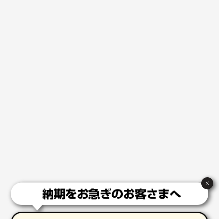
2026年02月13日 22:10
レスタスさんでは以前、自社封筒を製作していただき
ました早く、安く、丁寧につくられているので安心し
てお願いできます。
長野県R社様
陶器マグストレートラウンドリップ
100枚
2026年02月09日 14:27
コップの形
愛知県株社様
厚手コットンA4フラットトート ナチュラル
600
枚
2026年02月03日 18:12
商品がよさそうだったから
×
東京都N社様
コットンバッグM(B4対応)
200枚