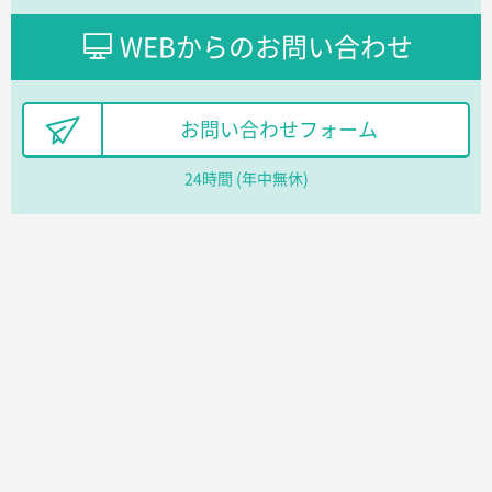
フレキソレジ袋 Uバッグ 35号
5000枚
WEBからのお問い合わせ
2026年06月28日 15:14
前回購入したので
千葉県A社様
お問い合わせフォーム
フレキソレジ袋 Uバッグ 35号
5000枚
2026年06月19日 09:41
24時間 (年中無休)
価格 大丈夫そうな会社に見えた
大阪府のお客様
A4フルカラークリアファイル
1000枚
2026年06月11日 14:46
前回使用して良かった。
高知県I社様
【ポリ】特別ご注文ページ
1000枚
2026年06月08日 17:38
対応の速さ、丁寧さ、提案など