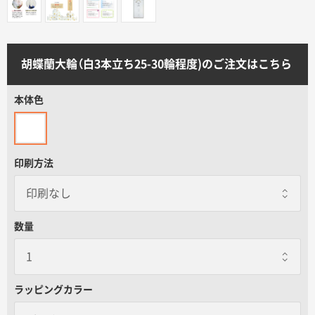
サイトメニュー
初めての方へ
胡蝶蘭大輪（白3本立ち25-30輪程度)のご注文はこちら
ご注文の流れ
本体色
お見積書の作成方法
印刷方法
データ入稿ガイド
数量
再注文について
よくあるご質問
ラッピングカラー