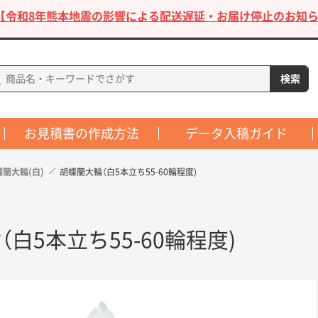
【令和8年熊本地震の影響による配送遅延・お届け停止のお知ら
お見積書の作成方法
データ入稿ガイド
蝶蘭大輪(白)
胡蝶蘭大輪（白5本立ち55-60輪程度)
白5本立ち55-60輪程度)