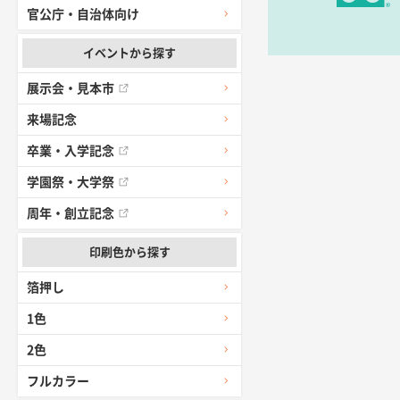
前回使用して
官公庁・自治体向け
高知県I社様
イベントから探す
対応の速さ、
展示会・見本市
愛媛県S社様
来場記念
金額は当然の
卒業・入学記念
学園祭・大学祭
佐賀県A社様
希望の商品（
周年・創立記念
印刷色から探す
東京都M社様
簡単そだった
箔押し
1色
愛知県F社様
2色
種類の豊富さ
フルカラー
大阪府E社様