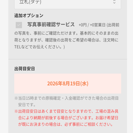
立札(タテ)
立札(タテ)
追加オプション
レッド
写真事前確認サービス
+0円 / +0営業日
(出荷前
の写真を、事前にご確認ただけます。基本的にそのままの出
荷となりますが、確認後の出荷をご希望の場合は、注文時に
TELなどでお伝えください。)
立札(ヨコ)
ブルー
出荷目安日
メッセージカード
2026年8月19日(水)
グリーン
※当日15時までの原稿確定・入金確認ができた場合の出荷目
安日です。
※出荷目安日はあくまで目安となりますので、工場の混み具
合により納期が前後する場合がございます。お届け希望日
厚紙札(供花用)
が既にお決まりの場合は、必ず事前にご相談ください。
オレンジ