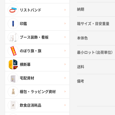
納期
リストバンド
箱サイズ・目安重量
印鑑
ブース装飾・看板
本体色
のぼり旗・旗
最小ロット（出荷単位）
横断幕
送料
宅配資材
備考
梱包・ラッピング資材
飲食店消耗品