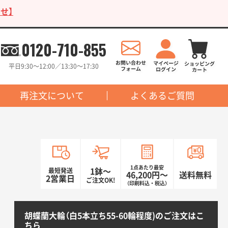
せ】
0120-710-855
平日9:30〜12:00／13:30〜17:30
再注文について
よくあるご質問
1点あたり最安
最短発送
1鉢〜
46,200円〜
送料無料
2営業日
ご注文OK!
（印刷料込・税込）
胡蝶蘭大輪（白5本立ち55-60輪程度)のご注文はこ
ちら