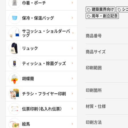
巾着・ポーチ
建築業界向け
シ
周年・創立記念
保冷・保温バッグ
サコッシュ・ショルダーバ
ッグ
商品番号
リュック
商品サイズ
ティッシュ・除菌グッズ
印刷範囲
胡蝶蘭
印刷箇所
チラシ・フライヤー印刷
材質・仕様
伝票印刷（名入れ伝票）
印刷方法
絵馬