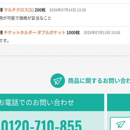
様
マルチクロス(S)
200枚
2026年07月14日 13:26
用が可能で価格が妥当なこと
様
チケットホルダー ダブルポケット
1000枚
2026年07月13日 10:50
です。
【オーダー商品】特別ご注文ページ04
3000枚
2026年07月03日 09:23
が素晴らしかった。
フレキソレジ袋 Uバッグ 35号
5000枚
2026年06月28日 15:14
商品に関するお問い合
ので
フレキソレジ袋 Uバッグ 35号
5000枚
2026年06月19日 09:41
お電話でのお問い合わせ
そうな会社に見えた
0120-710-855
様
A4フルカラークリアファイル
1000枚
2026年06月11日 14:46