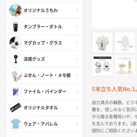
オリジナルうちわ
タンブラー・ボトル
マグカップ・グラス
涼感グッズ
ふせん・ノート・メモ帳
5本立ち人気No.
ファイル・バインダー
迫力満点の輪数。ビジ
オリジナルタオル
蘭を、惜しみなく贅沢
から贈る各種祝いや、
を含んでおります。(
ウェア・アパレル
個別にご相談くださいま