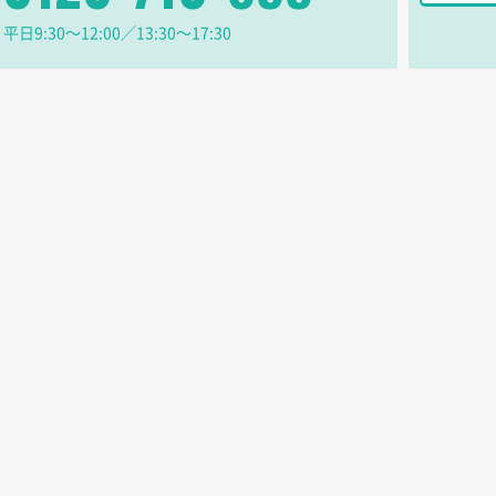
良かった。
平日9:30〜12:00／13:30〜17:30
【ポリ】特別ご注文ページ
1000枚
2026年06月08日 17:38
丁寧さ、提案など
不織布フラットバッグ（A4縦サイズ）
1000枚
2026年05月25日 15:10
ことですが、ネットからの注文しやすさが決め手です
ベーシックサコッシュ
1000枚
2026年05月23日 16:24
今回発注分）が一番安かったため
ワンポイント箔押し紙袋 M横サイズ(A4対応)
100枚
2026年05月21日 12:
ら
カームメタル
300枚
2026年05月19日 12:05
と価格
ワンポイントポリ袋 A4サイズ
1000枚
2026年04月25日 17:53