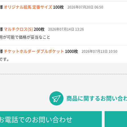
様
オリジナル絵馬 定番サイズ
100枚
2026年07月20日 06:50
様
マルチクロス(S)
200枚
2026年07月14日 13:26
用が可能で価格が妥当なこと
様
チケットホルダー ダブルポケット
1000枚
2026年07月13日 10:50
です。
【オーダー商品】特別ご注文ページ04
3000枚
2026年07月03日 09:23
が素晴らしかった。
フレキソレジ袋 Uバッグ 35号
5000枚
2026年06月28日 15:14
商品に関するお問い合
ので
フレキソレジ袋 Uバッグ 35号
5000枚
2026年06月19日 09:41
お電話でのお問い合わせ
そうな会社に見えた