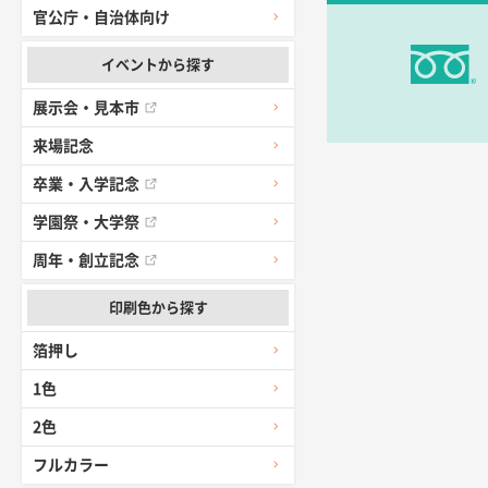
官公庁・自治体向け
大阪府のお客
イベントから探す
前回使用して
展示会・見本市
高知県I社様
来場記念
対応の速さ、
卒業・入学記念
愛媛県S社様
学園祭・大学祭
金額は当然の
周年・創立記念
佐賀県A社様
印刷色から探す
希望の商品（
箔押し
東京都M社様
1色
簡単そだった
2色
フルカラー
愛知県F社様