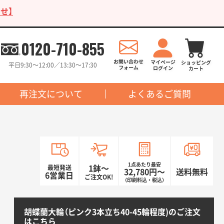
せ】
0120-710-855
平日9:30〜12:00／13:30〜17:30
再注文について
よくあるご質問
1点あたり最安
最短発送
1鉢〜
32,780円〜
送料無料
6営業日
ご注文OK!
（印刷料込・税込）
胡蝶蘭大輪（ピンク3本立ち40-45輪程度)のご注文
はこちら