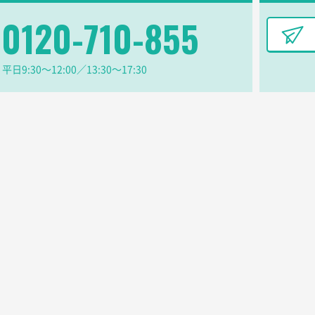
0120-710-855
様
A4フルカラークリアファイル
1000枚
2026年06月11日 14:46
良かった。
平日9:30〜12:00／13:30〜17:30
【ポリ】特別ご注文ページ
1000枚
2026年06月08日 17:38
丁寧さ、提案など
不織布フラットバッグ（A4縦サイズ）
1000枚
2026年05月25日 15:10
ことですが、ネットからの注文しやすさが決め手です
ベーシックサコッシュ
1000枚
2026年05月23日 16:24
今回発注分）が一番安かったため
ワンポイント箔押し紙袋 M横サイズ(A4対応)
100枚
2026年05月21日 12:
ら
カームメタル
300枚
2026年05月19日 12:05