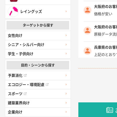
大阪府のお客
レイングッズ
価格が安い
ターゲットから探す
大阪府のお客
原稿データ流
女性向け
シニア・シルバー向け
兵庫県のお客
学生・子供向け
上記のとおり
目的・シーンから探す
愛知県I社様
柳さんの対応
予算消化
エコロジー・環境配慮
千葉県A社様
スポーツ
前回購入した
建築業界向け
千葉県A社様
企業向け
価格 大丈夫