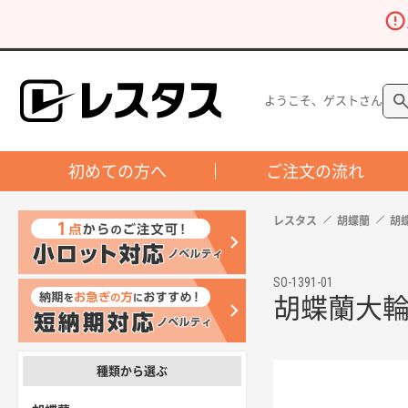
ようこそ、ゲストさん
初めての方へ
ご注文の流れ
レスタス
胡蝶蘭
胡
SO-1391-01
胡蝶蘭大輪（
種類から選ぶ