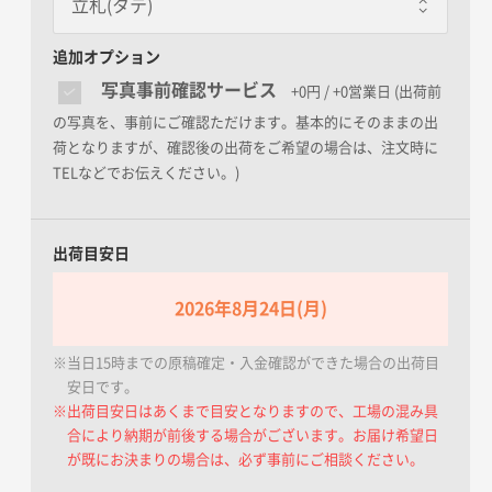
立札(タテ)
立札(タテ)
追加オプション
レッド
写真事前確認サービス
+0円 / +0営業日
(出荷前
の写真を、事前にご確認ただけます。基本的にそのままの出
荷となりますが、確認後の出荷をご希望の場合は、注文時に
TELなどでお伝えください。)
立札(ヨコ)
ブルー
出荷目安日
メッセージカード
2026年8月24日(月)
グリーン
※当日15時までの原稿確定・入金確認ができた場合の出荷目
安日です。
※出荷目安日はあくまで目安となりますので、工場の混み具
合により納期が前後する場合がございます。お届け希望日
厚紙札(供花用)
が既にお決まりの場合は、必ず事前にご相談ください。
オレンジ