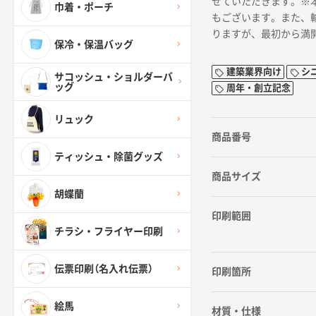
せていただきます。※
巾着・ポーチ
もございます。また、
りますが、最初から満
保冷・保温バッグ
建築業界向け
シ
サコッシュ・ショルダーバ
ッグ
周年・創立記念
リュック
商品番号
ティッシュ・除菌グッズ
商品サイズ
胡蝶蘭
印刷範囲
チラシ・フライヤー印刷
伝票印刷（名入れ伝票）
印刷箇所
絵馬
材質・仕様