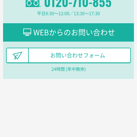
0120-710-855
柳さんの対応が素晴らしかった。
平日9:30〜12:00／13:30〜17:30
千葉県A社様
フレキソレジ袋 Uバッグ 35号
5000枚
WEBからのお問い合わせ
2026年06月28日 15:14
前回購入したので
千葉県A社様
お問い合わせフォーム
フレキソレジ袋 Uバッグ 35号
5000枚
2026年06月19日 09:41
24時間 (年中無休)
価格 大丈夫そうな会社に見えた
大阪府のお客様
A4フルカラークリアファイル
1000枚
2026年06月11日 14:46
前回使用して良かった。
高知県I社様
【ポリ】特別ご注文ページ
1000枚