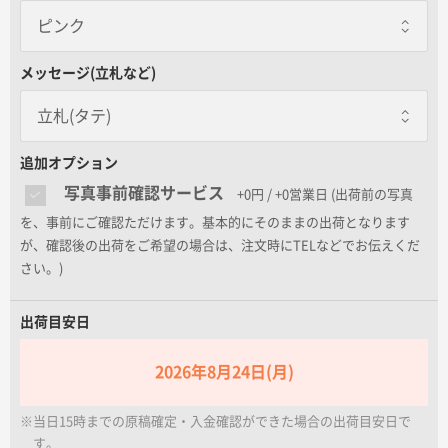
名入れグループサイト
ピンク
ピンク
メッセージ(立札など)
立札(タテ)
立札(タテ)
追加オプション
レッド
写真事前確認サービス
+0円 / +0営業日
(出荷前の写真
を、事前にご確認ただけます。基本的にそのままの出荷となります
が、確認後の出荷をご希望の場合は、注文時にTELなどでお伝えくだ
さい。)
立札(ヨコ)
ブルー
出荷目安日
2026年8月24日(月)
メッセージカード
グリーン
※当日15時までの原稿確定・入金確認ができた場合の出荷目安日で
す。