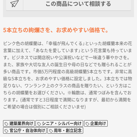
なし
この商品について相談する
5本立ちの絢爛さを、お求めやすい価格で。
ピンク色の胡蝶蘭は、「幸福が飛んでくる」といった胡蝶蘭本来の花
言葉に加えて、「あなたを愛しています」という花言葉も持っていま
す。ビジネスでは開店祝いや公演祝いなどで一味違う華やかさを。
また、家族や大切な友人の誕生日や母の日などでも贈られることが
多い商品です。市価5万円程度の高級胡蝶蘭5本立ちです。非常に高
級な5本立ちを、お求めやすい価格に設定しました。3本立ちでは物
足りない、ワンランク上のクラスの商品を贈りたい、という方はこ
ちらの胡蝶蘭をお選びください。※輪数は、通常つぼみを含んでお
ります。(通常ですと3日程度で満開になりますが、最初から満開を
ご希望の場合は個別にご相談くださいませ)
建築業界向け
シニア・シルバー向け
企業向け
官公庁・自治体向け
周年・創立記念