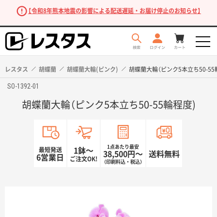
【令和8年熊本地震の影響による配送遅延・お届け停止のお知らせ】
レスタス
胡蝶蘭
胡蝶蘭大輪(ピンク)
胡蝶蘭大輪（ピンク5本立ち50-55
SO-1392-01
胡蝶蘭大輪（ピンク5本立ち50-55輪程度)
1点あたり最安
最短発送
1鉢〜
38,500円〜
送料無料
6営業日
ご注文OK!
（印刷料込・税込）
商品を探す