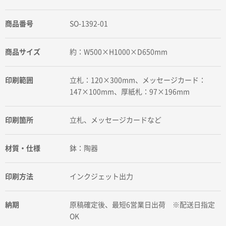
商品番号
SO-1392-01
商品サイズ
約：W500×H1000×D650mm
印刷範囲
立札：120×300mm、メッセージカード：
147×100mm、厚紙札：97×196mm
印刷箇所
立札、メッセージカードなど
材質・仕様
鉢：陶器
印刷方法
インクジェット出力
納期
原稿確定後、最短6営業日出荷 ※配送日指定
OK