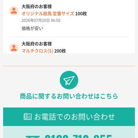
大阪府のお客様
オリジナル絵馬 定番サイズ
100枚
2026年07月20日 06:50
価格が安い
大阪府のお客様
マルチクロス(S)
200枚
2026年07月14日 13:26
原稿データ流用が可能で価格が妥当なこと
兵庫県のお客様
チケットホルダー ダブルポケット
1000枚
商品に関するお問い合わせはこちら
2026年07月13日 10:50
上記のとおりです。
お電話でのお問い合わせ
愛知県I社様
【オーダー商品】特別ご注文ページ04
3000枚
2026年07月03日 09:23