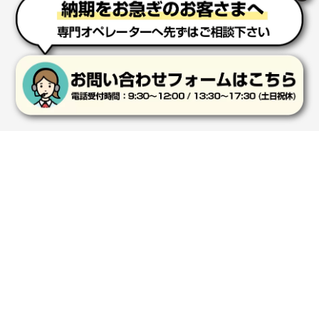
東京都N社様
コットンバッグM(B4対応)
200枚
2026年01月29日 11:46
商品情報の正確な記載、スムーズなシステム対応
広島県(社様
タッチペン付3色+1色スリムペン（再生ABS）
500
枚
2026年01月27日 13:12
毎年注文しており、信頼できるから。出来上がりも満
足している。
SHOPPING GUIDE
ショッピングガイド
熊本県S社様
ぺんてる ビクーニャフィール
1000枚
2026年01月26日 15:45
初めてのお客様へ
よくあるご質問
印刷範囲が広かったから、取扱商品
新潟県R社様
お支払い方法について