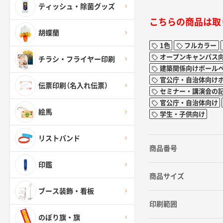
ティッシュ・除菌グッズ
こちらの商品は取
胡蝶蘭
1色
フルカラー
オープンキャンパス
チラシ・フライヤー印刷
建築関係向けボール
官公庁・自治体向け
伝票印刷（名入れ伝票）
セミナー・講演会の
官公庁・自治体向け
絵馬
学生・子供向け
リストバンド
商品番号
印鑑
商品サイズ
ブース装飾・看板
印刷範囲
のぼり旗・旗