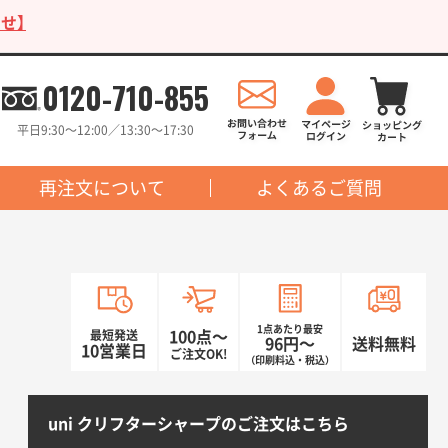
せ】
0120-710-855
平日9:30〜12:00／13:30〜17:30
再注文について
よくあるご質問
1点あたり最安
最短発送
100点〜
96円〜
送料無料
10営業日
ご注文OK!
（印刷料込・税込）
uni クリフターシャープのご注文はこちら