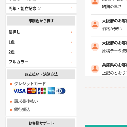
納期の早さ
周年・創立記念
大阪府のお客
印刷色から探す
価格が安い
箔押し
1色
大阪府のお客
原稿データ流
2色
フルカラー
兵庫県のお客
上記のとおり
お支払い・決済方法
クレジットカード
愛知県I社様
柳さんの対応
請求書後払い
千葉県A社様
銀行振込
前回購入した
お客様サポート