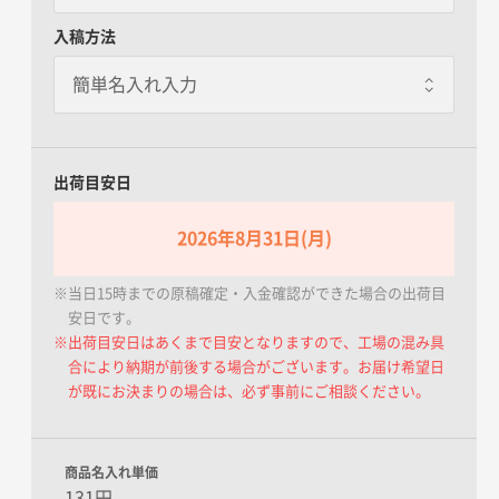
一点あたり+150.00円
個別包装なし
入稿方法
7営業日で出荷いたします。※個
別包装オプション対応不可
OPP袋封入
一点あたり+15.00円 / 3日出荷
ボールペン1本が入る透明な袋に
お入れします。
出荷目安日
熨斗箱封入
2026年8月31日(月)
一点あたり+20.00円 / 3日出荷
ボールペン1本が入る熨斗の箱で
す。名入れはできかねます。
※当日15時までの原稿確定・入金確認ができた場合の出荷目
安日です。
※出荷目安日はあくまで目安となりますので、工場の混み具
無地箱封入
合により納期が前後する場合がございます。お届け希望日
一点あたり+18.00円 / 3日出荷
が既にお決まりの場合は、必ず事前にご相談ください。
ボールペン1本が入る無地の箱で
す。
商品名入れ単価
131円