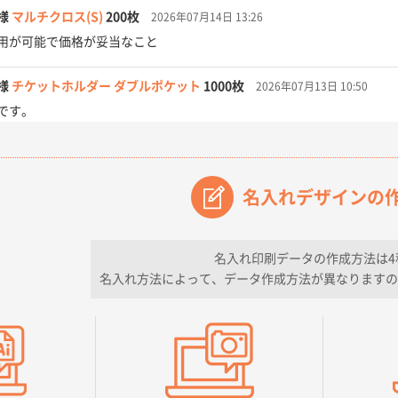
様
マルチクロス(S)
200枚
2026年07月14日 13:26
用が可能で価格が妥当なこと
様
チケットホルダー ダブルポケット
1000枚
2026年07月13日 10:50
です。
【オーダー商品】特別ご注文ページ04
3000枚
2026年07月03日 09:23
が素晴らしかった。
名入れデザインの
フレキソレジ袋 Uバッグ 35号
5000枚
2026年06月28日 15:14
ので
名入れ印刷データの作成方法は4
名入れ方法によって、データ作成方法が異なりますの
フレキソレジ袋 Uバッグ 35号
5000枚
2026年06月19日 09:41
そうな会社に見えた
様
A4フルカラークリアファイル
1000枚
2026年06月11日 14:46
良かった。