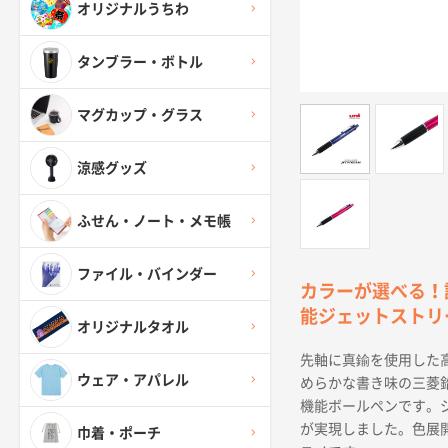
オリジナルうちわ
タンブラー・ボトル
マグカップ・グラス
涼感グッズ
ふせん・ノート・メモ帳
ファイル・バインダー
カラーが選べる！
能ジェットストリ
オリジナルタオル
先軸に真鍮を使用した
ウェア・アパレル
めらかな書き味の三菱鉛
機能ボールペンです。
が実現しました。色展
巾着・ポーチ