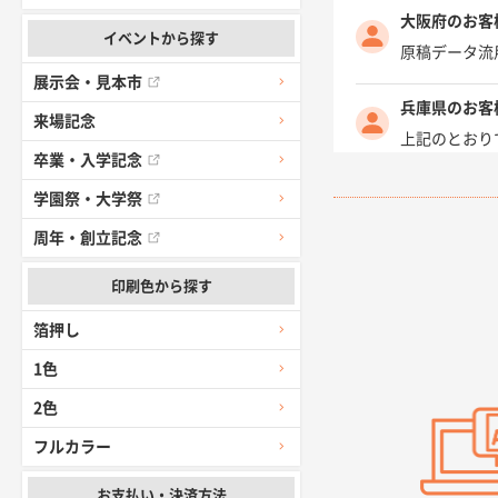
大阪府のお客
イベントから探す
原稿データ流
展示会・見本市
兵庫県のお客
来場記念
上記のとおり
卒業・入学記念
愛知県I社様
学園祭・大学祭
柳さんの対応
周年・創立記念
千葉県A社様
印刷色から探す
前回購入した
箔押し
千葉県A社様
1色
価格 大丈夫
2色
フルカラー
大阪府のお客
前回使用して
お支払い・決済方法