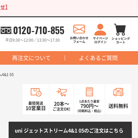
せ】
0120-710-855
平日9:30〜12:00／13:30〜17:30
再注文について
よくあるご質問
4&1 05
1点あたり最安
最短発送
20本〜
790円〜
送料無料
10営業日
ご注文OK!
（印刷料込・税込）
uni ジェットストリーム4&1 05のご注文はこちら