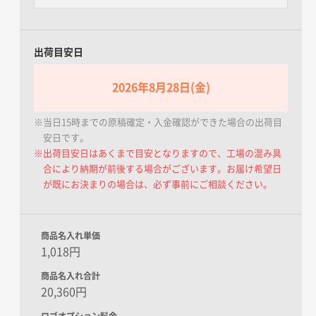
一本あたり+15.00円 / 3日出荷
ボールペン1本が入る透明な袋に
お入れします。
出荷目安日
熨斗箱封入
2026年8月28日(金)
一本あたり+20.00円 / 3日出荷
ボールペン1本が入る熨斗の箱で
す。名入れはできかねます。
※当日15時までの原稿確定・入金確認ができた場合の出荷目
安日です。
※出荷目安日はあくまで目安となりますので、工場の混み具
無地箱封入
合により納期が前後する場合がございます。お届け希望日
一本あたり+18.00円 / 3日出荷
が既にお決まりの場合は、必ず事前にご相談ください。
ボールペン1本が入る無地の箱で
す。
商品名入れ単価
1,018円
商品名入れ合計
20,360円
ロゴオプション料金