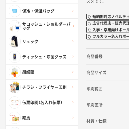
スメです。
保冷・保温バッグ
短納期対応ノベルテ
広告代理店・販売代
サコッシュ・ショルダーバ
ッグ
入学・卒業向けボー
フルカラー名入れボ
リュック
商品番号
ティッシュ・除菌グッズ
胡蝶蘭
商品サイズ
チラシ・フライヤー印刷
印刷範囲
伝票印刷（名入れ伝票）
印刷箇所
絵馬
材質・仕様