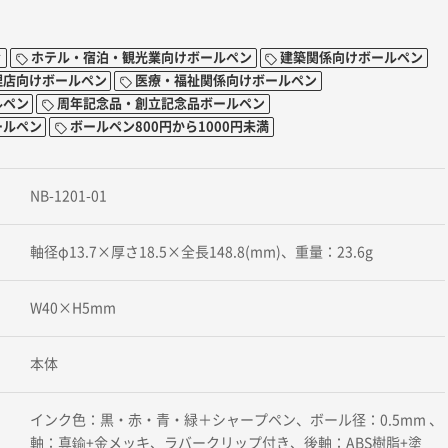
ィ
ホテル・宿泊・観光業向けボールペン
建築関係向けボールペン
理店向けボールペン
医療・福祉関係向けボールペン
ルペン
周年記念品・創立記念品ボールペン
ールペン
ボールペン800円から1000円未満
NB-1201-01
軸径φ13.7×厚さ18.5×全長148.8(mm)、重量：23.6g
W40×H5mm
本体
インク色：黒・赤・青・緑＋シャープペン、ボール径：0.5mm 、
軸：真鍮+金メッキ、ラバークリップ付き、後軸：ABS樹脂+塗