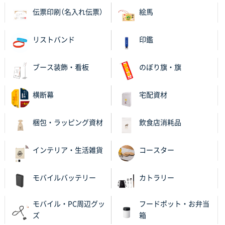
伝票印刷（名入れ伝票）
絵馬
リストバンド
印鑑
ブース装飾・看板
のぼり旗・旗
横断幕
宅配資材
梱包・ラッピング資材
飲食店消耗品
インテリア・生活雑貨
コースター
モバイルバッテリー
カトラリー
モバイル・PC周辺グッ
フードポット・お弁当
ズ
箱