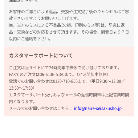
サイトメニュー
お客様のご都合による返品、交換や注文完了後のキャンセルはご容
赦下さいますようお願い申し上げます。
初めての方へ
尚、当方のミスによる不良品（欠損、印刷のミス等）は、早急に返
品・交換などの対応をさせて頂きます。その場合、到着日より７日
以内にご連絡を下さい。
ご注文の流れ
カスタマーサポートについて
お見積書の作成方法
ご注文は当サイトにて24時間年中無休で受け付けております。
FAXでのご注文は06-6136-5180まで。（24時間年中無休）
電話でのお問い合わせは0120-710-855まで。（平日9:30〜12:00／
データ入稿ガイド
13:30〜17:30）
カスタマーサポート受付およびメールの返信時間帯は上記営業時間
再注文について
内となります。
メールでのお問い合わせはこちら：
info@naire-seisakusho.jp
よくあるご質問