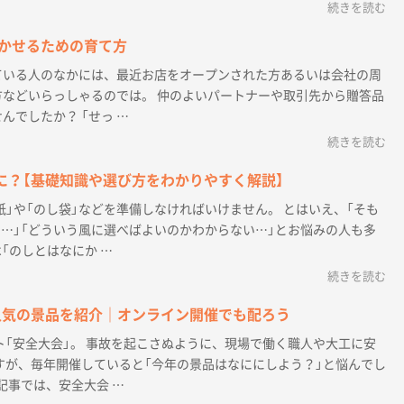
続きを読む
かせるための育て方
ている人のなかには、最近お店をオープンされた方あるいは会社の周
などいらっしゃるのでは。 仲のよいパートナーや取引先から贈答品
んでしたか？ 「せっ …
続きを読む
に？【基礎知識や選び方をわかりやすく解説】
紙」や「のし袋」などを準備しなければいけません。 とはいえ、「そも
う…」「どういう風に選べばよいのかわからない…」とお悩みの人も多
「のしとはなにか …
続きを読む
人気の景品を紹介｜オンライン開催でも配ろう
「安全大会」。 事故を起こさぬように、現場で働く職人や大工に安
すが、毎年開催していると「今年の景品はなににしよう？」と悩んでし
記事では、安全大会 …