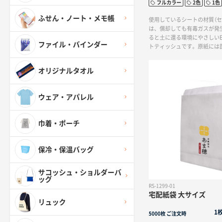
フルカラー
2色
1色
ふせん・ノート・メモ帳
使用しているシートの材質（セル
は、償却しても有毒ガスが発
ると土に還る環境にやさしいE
ファイル・バインダー
トティッシュです。原紙には
準に合格したパルプ由来の生
用しており、焼却時にも一切
オリジナルタオル
せません。環境にやさしいEC
で作成できる販促品として人
に名入れが可能で、お渡しす
ウェア・アパレル
も名入れ面が見えるため、販
展示会でのご使用が定番です
ントや、家電量販店やカーデ
巾着・ポーチ
御礼としてお使いいただけま
保冷・保温バッグ
サコッシュ・ショルダーバ
ッグ
RS-1299-01
宅配紙袋 大サイズ
リュック
1
5000枚
ご注文時