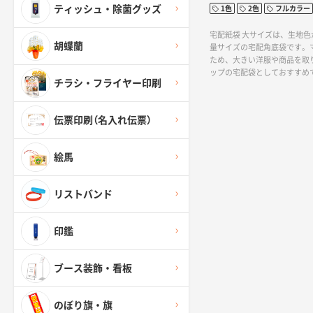
ティッシュ・除菌グッズ
1色
2色
フルカラー
宅配紙袋 大サイズは、生地
胡蝶蘭
量サイズの宅配角底袋です。マ
ため、大きい洋服や商品を取
ップの宅配袋としておすすめ
チラシ・フライヤー印刷
１色印刷から４色フルカラー
です。写真や、ベタ面の印刷
イメージにあわせて自由にデ
伝票印刷（名入れ伝票）
けます。
絵馬
リストバンド
印鑑
ブース装飾・看板
のぼり旗・旗