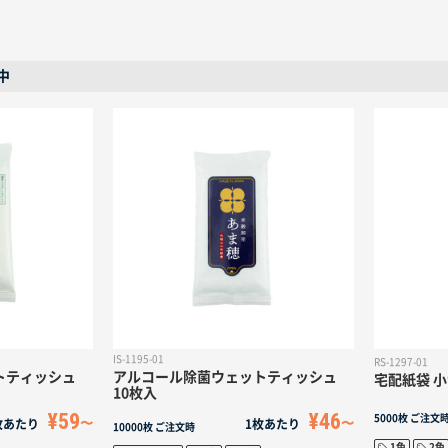
中
IS-1195-01
RS-1297-01
トティッシュ
アルコール除菌ウェットティッシュ
宅配紙袋 
10枚入
¥59
¥46
5000枚
ご注文
枚あたり
1枚あたり
10000枚
ご注文時
1色
2色