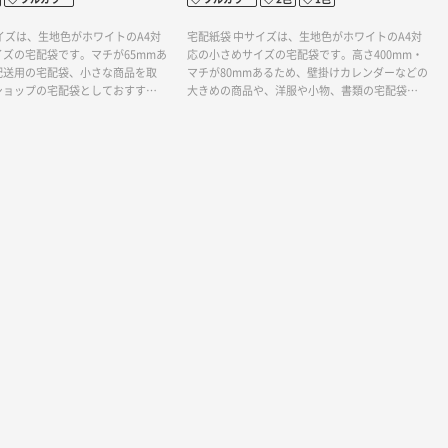
イズは、生地色がホワイトのA4対
宅配紙袋 中サイズは、生地色がホワイトのA4対
ズの宅配袋です。マチが65mmあ
応の小さめサイズの宅配袋です。高さ400mm・
配送用の宅配袋、小さな商品を取
マチが80mmあるため、壁掛けカレンダーなどの
ショップの宅配袋としておすすめ
大きめの商品や、洋服や小物、書類の宅配袋と
ルな１色印刷から４色フルカラー
しておすすめです。シンプルな１色印刷から４
可能です。写真や、ベタ面の印刷
色フルカラー印刷まで対応可能です。写真や、
で、イメージにあわせて自由にデ
ベタ面の印刷も可能ですので、イメージにあわ
ただけます。
せて自由にデザインしていただけます。