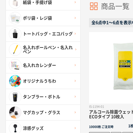
紙袋・手提げ袋
商品一覧
ポリ袋・レジ袋
全6点中1〜6点を表示
トートバッグ・エコバッグ
名入れボールペン・名入れ
ペン
名入れカレンダー
オリジナルうちわ
タンブラー・ボトル
IS-1194-01
アルコール除菌ウェッ
マグカップ・グラス
ECOタイプ 10枚入
1
10000枚
ご注文時
涼感グッズ