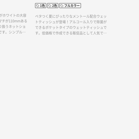
1色
2色
フルカラー
色がホワイトの大容
ベタつく夏にぴったりなメントール配合ウェッ
チが110mmある
トティッシュが登場！アルコール入りで除菌が
り扱うネットショ
できるポケットタイプのウェットティッシュで
です。シンプルな
す。低価格で作成できる販促品として人気で
印刷まで対応可能
す。フラップに名入れが可能で、お渡しする際
も可能ですので、
にも使う際にも名入れ面が見えるため、販促効
ザインしていただ
果抜群です。展示会でのご使用が定番ですが、
屋外でのイベントや、家電量販店やカーディー
ラーでの来店御礼としてお使いいただけます。