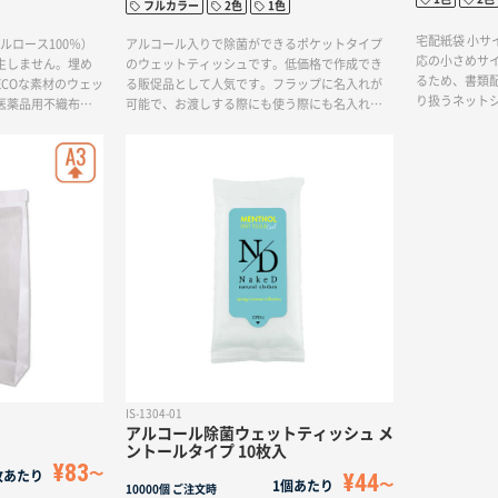
フルカラー
2色
1色
宅配紙袋 小サ
ロース100％）
アルコール入りで除菌ができるポケットタイプ
応の小さめサイ
生しません。埋め
のウェットティッシュです。低価格で作成でき
るため、書類
COな素材のウェッ
る販促品として人気です。フラップに名入れが
り扱うネット
医薬品用不織布基
可能で、お渡しする際にも使う際にも名入れ面
です。シンプ
分解性不織布を使
が見えるため、販促効果抜群です。展示会での
印刷まで対応
有害物質を発生さ
ご使用が定番ですが、屋外でのイベントや、家
も可能ですの
O製品です。低価格
電量販店やカーディーラーでの来店御礼として
ザインしてい
気です。フラップ
お使いいただけます。
る際にも使う際に
促効果抜群です。
が、屋外でのイベ
ィーラーでの来店
す。
IS-1304-01
アルコール除菌ウェットティッシュ メ
ントールタイプ 10枚入
¥83
枚あたり
¥44
1個あたり
10000個
ご注文時