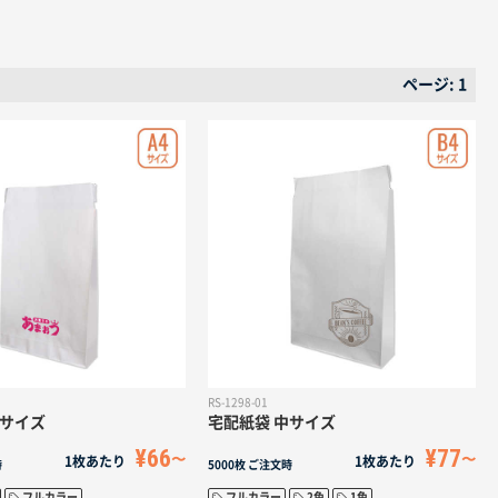
ページ: 1
RS-1298-01
小サイズ
宅配紙袋 中サイズ
¥66
¥77
1枚あたり
1枚あたり
時
5000枚
ご注文時
フルカラー
フルカラー
2色
1色