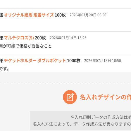
様
オリジナル絵馬 定番サイズ
100枚
2026年07月20日 06:50
様
マルチクロス(S)
200枚
2026年07月14日 13:26
用が可能で価格が妥当なこと
様
チケットホルダー ダブルポケット
1000枚
2026年07月13日 10:50
です。
【オーダー商品】特別ご注文ページ04
3000枚
2026年07月03日 09:23
が素晴らしかった。
名入れデザインの
フレキソレジ袋 Uバッグ 35号
5000枚
2026年06月28日 15:14
ので
名入れ印刷データの作成方法は4
名入れ方法によって、データ作成方法が異なりますの
フレキソレジ袋 Uバッグ 35号
5000枚
2026年06月19日 09:41