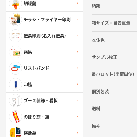
胡蝶蘭
納期
チラシ・フライヤー印刷
箱サイズ・目安重量
伝票印刷（名入れ伝票）
本体色
絵馬
サンプル校正
リストバンド
最小ロット（出荷単位）
印鑑
個別包装
ブース装飾・看板
送料
のぼり旗・旗
備考
横断幕