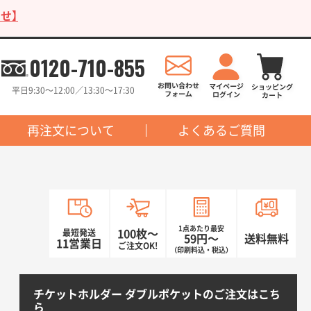
せ】
0120-710-855
平日9:30〜12:00／13:30〜17:30
再注文について
よくあるご質問
ト
1点あたり最安
最短発送
100枚〜
59円〜
送料無料
11営業日
ご注文OK!
（印刷料込・税込）
チケットホルダー ダブルポケットのご注文はこち
ら