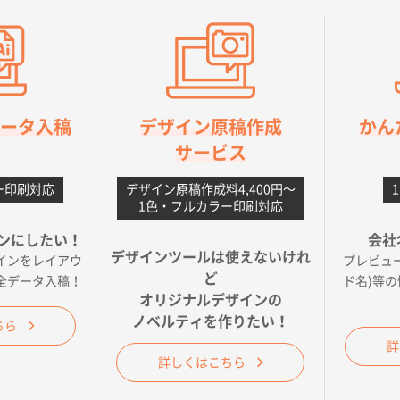
そうな会社に見えた
様
A4フルカラークリアファイル
1000枚
2026年06月11日 14:46
良かった。
orデータ入稿
デザイン原稿作成
かん
【ポリ】特別ご注文ページ
1000枚
2026年06月08日 17:38
サービス
丁寧さ、提案など
ー印刷対応
デザイン原稿作成料4,400円〜
不織布フラットバッグ（A4縦サイズ）
1000枚
2026年05月25日 15:10
1色・フルカラー印刷対応
ことですが、ネットからの注文しやすさが決め手です
ンにしたい！
会社
デザインツールは使えないけれ
インをレイアウ
プレビュ
ベーシックサコッシュ
1000枚
2026年05月23日 16:24
ど
全データ入稿！
ド名)等
今回発注分）が一番安かったため
オリジナルデザインの
ノベルティを作りたい！
ちら
ワンポイント箔押し紙袋 M横サイズ(A4対応)
100枚
2026年05月21日 12:
詳
詳しくはこちら
ら