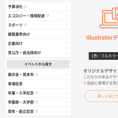
価格 大丈夫
予算消化
エコロジー・環境配慮
大阪府のお客
スポーツ
前回使用して
建築業界向け
Illustrat
高知県I社様
企業向け
対応の速さ、
官公庁・自治体向け
1色・フルカラ
愛媛県S社様
イベントから探す
金額は当然の
オリジナルデザイ
展示会・見本市
こだわりのあるデザ
佐賀県A社様
ト自由に表現する完
来場記念
希望の商品（
卒業・入学記念
詳しくはこ
東京都M社様
学園祭・大学祭
簡単そだった
周年・創立記念