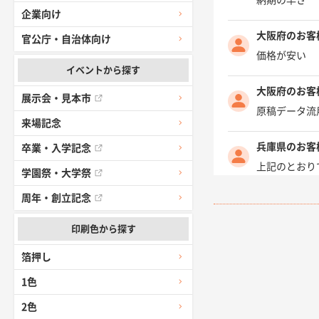
納期の早さ
企業向け
大阪府のお客
官公庁・自治体向け
価格が安い
イベントから探す
大阪府のお客
展示会・見本市
原稿データ流
来場記念
兵庫県のお客
卒業・入学記念
上記のとおり
学園祭・大学祭
周年・創立記念
愛知県I社様
柳さんの対応
印刷色から探す
箔押し
千葉県A社様
前回購入した
1色
2色
千葉県A社様