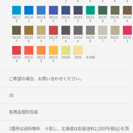
2
0
8
0
6
6
DIC17
DIC18
DIC18
DIC22
DIC25
DIC43
DIC21
DIC37
DIC35
DIC34
9
2
3
2
5
5
6
8
2
4
DIC34
DIC33
DIC33
DIC19
DIC51
DIC54
DIC55
DIC54
DIC51
DIC56
7
8
4
7
6
4
0
7
7
3
DIC56
DIC15
DIC12
DIC12
DIC58
DIC9
その他
4
9
0
4
ご希望の場合、お問い合わせください。
30
各商品個別包装
1箇所は送料無料 ※但し、北海道は別途送料2,200円(税込)を頂