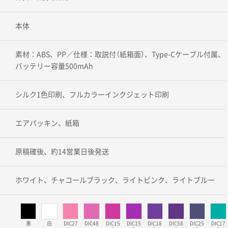
本体
素材：ABS、PP／仕様：取説付（紙箱面）、Type-Cケーブル付属、
バッテリー容量500mAh
シルク1色印刷、フルカラーインクジェット印刷
エアパッキン、紙箱
原稿確後、約14営業日後発送
ホワイト、チャコールブラック、ライトピンク、ライトブルー
黒
白
DIC27
DIC48
DIC15
DIC15
DIC18
DIC58
DIC25
DIC17