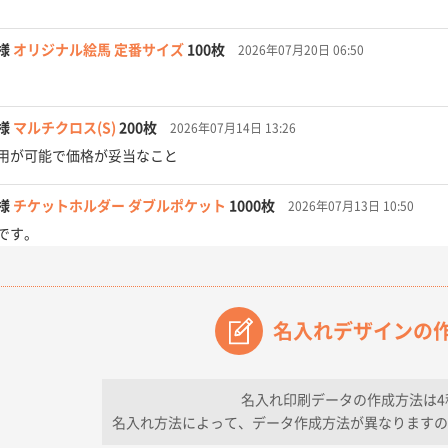
様
オリジナル絵馬 定番サイズ
100枚
2026年07月20日 06:50
様
マルチクロス(S)
200枚
2026年07月14日 13:26
用が可能で価格が妥当なこと
様
チケットホルダー ダブルポケット
1000枚
2026年07月13日 10:50
です。
【オーダー商品】特別ご注文ページ04
3000枚
2026年07月03日 09:23
が素晴らしかった。
名入れデザインの
フレキソレジ袋 Uバッグ 35号
5000枚
2026年06月28日 15:14
ので
名入れ印刷データの作成方法は4
名入れ方法によって、データ作成方法が異なりますの
フレキソレジ袋 Uバッグ 35号
5000枚
2026年06月19日 09:41