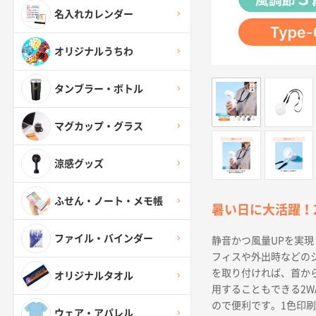
名入れカレンダー
オリジナルうちわ
タンブラー・ボトル
マグカップ・グラス
涼感グッズ
ふせん・ノート・メモ帳
暑い日に大活躍！
ファイル・バインダー
静音かつ風量UPを実
フィスや外出時などの
を取り付ければ、首か
オリジナルタオル
用することもできる2
ので便利です。1色印
ウェア・アパレル