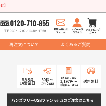
せ】
0120-710-855
平日9:30〜12:00／13:30〜17:30
再注文について
よくあるご質問
1点あたり最安
最短発送
30個〜
1,197円〜
送料無料
14営業日
ご注文OK!
（印刷料込・税込）
ハンズフリーUSBファン ver.2のご注文はこちら