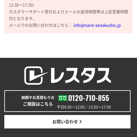
大阪府のお客様
13:30〜17:30）
厚手コットンマチ付トートL ナチュラル(A4対応)
カスタマーサポート受付およびメールの返信時間帯は上記営業時間
200枚
内となります。
2025年12月25日 13:33
メールでのお問い合わせはこちら：
info@naire-seisakusho.jp
いつもきちんとしてる。
福島県W社様
A4バインダー(2ツ折)
300枚
2025年12月24日 14:43
以前の注文も含め価格と品質
青森県K社様
ワンポイントポリ袋 A4サイズ
1000枚
0120-710-855
納期やお見積もりの
2025年12月24日 13:22
ご相談はこちら
安い
平日9:30〜12:00／13:30〜17:30
東京都M社様
お問い合わせ
ワンポイント箔押し紙袋 M横サイズ(A4対応)
100
枚