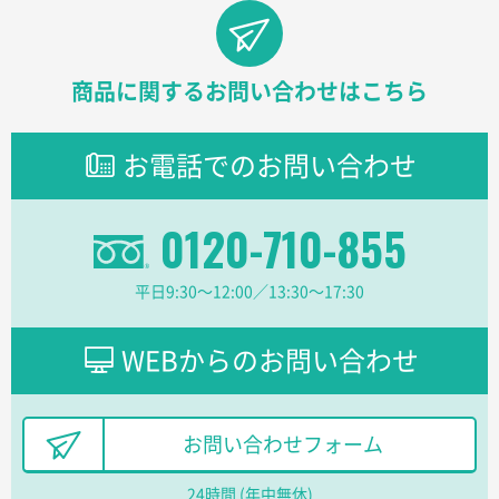
【オーダー商品】特別ご注文ページ04
1000枚
2026年02月17日 12:18
柔軟かつスピーディーに対応してくれたため
商品に関するお問い合わせはこちら
東京都のお客様
ラミネート紙袋 規格L1サイズ(A4対応)
1000枚
お電話でのお問い合わせ
2026年02月16日 14:47
分かりやすく、予算に近かったため
0120-710-855
大阪府F社様
【オーダー商品】特別ご注文ページ04
1枚
平日9:30〜12:00／13:30〜17:30
2026年02月13日 22:10
レスタスさんでは以前、自社封筒を製作していただき
ました早く、安く、丁寧につくられているので安心し
WEBからのお問い合わせ
てお願いできます。
長野県R社様
お問い合わせフォーム
陶器マグストレートラウンドリップ
100枚
2026年02月09日 14:27
24時間 (年中無休)