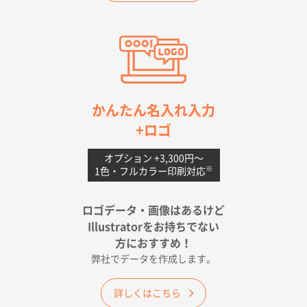
愛知県S社様
ワンポイントポリ袋 A4サイズ(黒)
1000枚
2026年04月20日 14:28
お値打ちだったので
茨城県G社様
かんたん名入れ入力
uni ジェットストリーム 05
300枚
+ロゴ
2026年04月18日 16:40
値段と注文のしやすさ
オプション +3,300円〜
※
1色・フルカラー印刷対応
宮崎県Y社様
ポリ袋 手穴A4サイズ
5000枚
ロゴデータ・画像はあるけど
2026年04月17日 09:28
Illustratorをお持ちでない
印刷色が豊富であったため
方におすすめ！
弊社でデータを作成します。
和歌山県H社様
ECO OPPワンポイントポリ袋 A4サイズ（透明）
詳しくはこちら
500枚