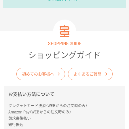
コップの形
愛知県株社様
厚手コットンA4フラットトート ナチュラル
600
枚
2026年02月03日 18:12
SHOPPING GUIDE
商品がよさそうだったから
ショッピングガイド
東京都N社様
コットンバッグM(B4対応)
200枚
2026年01月29日 11:46
初めてのお客様へ
よくあるご質問
商品情報の正確な記載、スムーズなシステム対応
お支払い方法について
広島県(社様
タッチペン付3色+1色スリムペン（再生ABS）
500
クレジットカード決済（WEBからの注文時のみ）
枚
Amazon Pay（WEBからの注文時のみ）
2026年01月27日 13:12
請求書後払い
毎年注文しており、信頼できるから。出来上がりも満
銀行振込
足している。