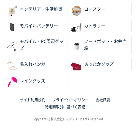
バリエーション
インテリア・生活雑貨
コースター
岡山県K社様
ワンポイントポリ袋 A4サイズ
1000枚
モバイルバッテリー
カトラリー
2025年10月28日 09:06
サイトが見やすい
モバイル・PC周辺グッ
フードポット・お弁当
ズ
箱
東京都N社様
ワンポイントポリ袋 A4サイズ
700枚
名入れハンガー
あったかグッズ
2025年10月16日 11:34
サイト構成が解りやすかったから
レイングッズ
東京都J社様
ブックメモ付箋
200枚
サイト利用規約
プライバシーポリシー
会社概要
2025年10月16日 10:30
特定商取引に基づく表記
丁度良いものがあったので
Copyright(C) 株式会社レスタス All Rights Reserved.
群馬県K社様
ポリ袋 手穴B4サイズ
1000枚