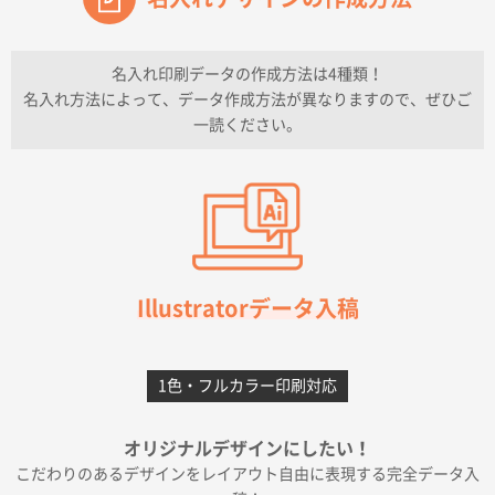
兵庫県のお客様
チケットホルダー ダブルポケット
1000枚
2026年07月13日 10:50
名入れ印刷データの作成方法は4種類！
上記のとおりです。
名入れ方法によって、データ作成方法が異なりますので、ぜひご
一読ください。
愛知県I社様
【オーダー商品】特別ご注文ページ04
3000枚
2026年07月03日 09:23
柳さんの対応が素晴らしかった。
千葉県A社様
フレキソレジ袋 Uバッグ 35号
5000枚
Illustratorデータ入稿
2026年06月28日 15:14
前回購入したので
1色・フルカラー印刷対応
千葉県A社様
フレキソレジ袋 Uバッグ 35号
5000枚
オリジナルデザインにしたい！
2026年06月19日 09:41
こだわりのあるデザインをレイアウト自由に表現する完全データ入
価格 大丈夫そうな会社に見えた