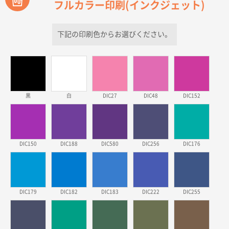
フルカラー印刷(インクジェット)
青森県D社様
ラミネート紙袋 規格S1サイズ(A5対応)
500枚
2026年03月26日 17:31
下記の印刷色からお選びください。
価格が安い
三重県S社様
スタンダードメモ100P
500枚
2026年03月23日 11:22
黒
白
DIC27
DIC48
DIC152
希望の商品、値段であった。いぜん注文したことがあ
るため、
東京都株社様
DIC150
DIC188
DIC580
DIC256
DIC176
ECOワンポイントポリ袋 A4サイズ（白）
500枚
2026年03月19日 18:57
他のサイトにない商品があったから。
DIC179
DIC182
DIC183
DIC222
DIC255
埼玉県のお客様
ポリ袋 手穴A4サイズ
5000枚
2026年03月18日 14:12