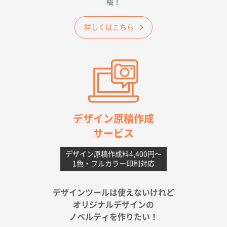
稿！
大阪府のお客様
詳しくはこちら
A4フルカラークリアファイル
1000枚
2026年06月11日 14:46
前回使用して良かった。
高知県I社様
【ポリ】特別ご注文ページ
1000枚
2026年06月08日 17:38
対応の速さ、丁寧さ、提案など
デザイン原稿作成
サービス
愛媛県S社様
不織布フラットバッグ（A4縦サイズ）
1000枚
デザイン原稿作成料4,400円〜
1色・フルカラー印刷対応
2026年05月25日 15:10
金額は当然のことですが、ネットからの注文しやすさ
が決め手です
デザインツールは使えないけれど
オリジナルデザインの
佐賀県A社様
ノベルティを作りたい！
ベーシックサコッシュ
1000枚