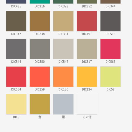
安そうだった
DIC435
DIC216
DIC378
DIC352
DIC344
東京都のお客様
ワンポイントポリ袋 B4サイズ
1000枚
2026年03月17日 19:11
DIC347
DIC338
DIC334
DIC197
DIC516
実績が多そうでお安いようだったので
徳島県S社様
DIC544
DIC550
DIC547
DIC517
DIC563
ワンポイントポリ袋 A4サイズ
1000枚
2026年03月09日 08:27
金額が安いのと納期が間に合いそうなのと。
DIC564
DIC159
DIC120
DIC124
DIC58
東京都のお客様
ラミネート紙袋 規格L1サイズ(A4対応)
1000枚
2026年02月26日 15:33
見積りの仕方が明確だったから
DIC9
金
銀
その他
東京都D社様