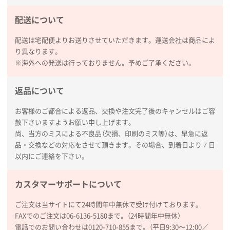
配送について
熊本県S社様
ぺんてる ビクーニャフィール
1000枚
配送は宅配便よりお送りさせていただきます。運送会社は商品によ
2026年01月26日 15:45
り異なります。
印刷範囲が広かったから、取扱商品
※海外への発送は行っておりません。予めご了承ください。
新潟県R社様
返品について
ワンポイントポリ袋 A4サイズ
1000枚
2026年01月16日 10:53
お客様のご都合による返品、交換や注文完了後のキャンセルはご容
赦下さいますようお願い申し上げます。
納期が比較的短く、ロット数が豊富に選べて価格が安
尚、当方のミスによる不良品（欠損、印刷のミス等）は、早急に返
かったため
品・交換などの対応をさせて頂きます。その場合、到着日より７日
以内にご連絡を下さい。
山口県P社様
【トートバッグ・エコバッグ】特別ご注文ページ
カスタマーサポートについて
③
1枚
2026年01月09日 13:48
ご注文は当サイトにて24時間年中無休で受け付けております。
希望の商品の取り扱いがあったので
FAXでのご注文は06-6136-5180まで。（24時間年中無休）
電話でのお問い合わせは0120-710-855まで。（平日9:30〜12:00／