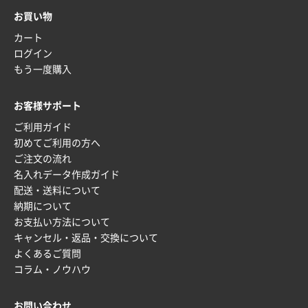
2025年12月22日 03:31
お買い物
価格と納期が希望に合ったから
カート
ログイン
神奈川県S社様
もう一度購入
ワンポイント箔押し紙袋 M横サイズ(A4対応)
500
枚
お客様サポート
2025年12月16日 10:39
ご利用ガイド
短納期対応が素晴らしい
初めてご利用の方へ
ご注文の流れ
富山県O社様
名入れデータ作成ガイド
uni ジェットストリーム 07
100枚
配送・送料について
2025年12月09日 14:04
納期について
安い、早い
お支払い方法について
キャンセル・返品・交換について
埼玉県G社様
よくあるご質問
ラミネート紙袋 規格L4サイズ(B4対応)
1000枚
コラム・ノウハウ
2025年12月04日 17:34
値段が安かった。
お問い合わせ