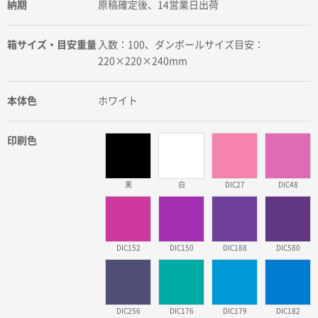
納期
原稿確定後、14営業日出荷
箱サイズ・目安重量
入数：100、ダンボールサイズ目安：
220×220×240mm
本体色
ホワイト
印刷色
黒
白
DIC27
DIC48
DIC152
DIC150
DIC188
DIC580
DIC256
DIC176
DIC179
DIC182