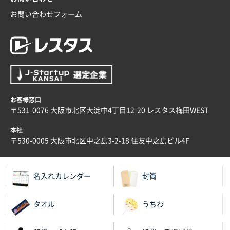
お問い合わせフォーム
兵庫県のお客様
スタンダードメモ100P
100枚
2025年12月02日 23:00
ロゴが入れられること
大阪府E社様
ECOワンポイントポリ袋 A4サイズ（白）
1000枚
お客様窓口
2025年11月28日 15:13
〒531-0076 大阪市北区大淀中4丁目12-20 レスタス梅田WEST
他部署のスタッフからの指示
本社
兵庫県S社様
〒530-0005 大阪市北区中之島3-2-18 住友中之島ビル4F
A4箔押し名入れクリアファイル
300枚
2025年11月27日 10:45
名入れカレンダー
封筒
以前発注しているので、データが残っている点が良か
ったので
タオル
うちわ
栃木県M社様
ビオトープデスクメモ100P
100枚