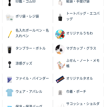
印鑑・ゴム印
紙袋・手提げ袋
2025年11月25日 16:41
前回同様、安心できるから
トートバッグ・エコバ
ポリ袋・レジ袋
ッグ
茨城県G社様
uni ジェットストリーム 05
300枚
名入れボールペン・名
2025年11月21日 16:39
オリジナルうちわ
入れペン
何度か注文していて、満足していたから
タンブラー・ボトル
マグカップ・グラス
神奈川県のお客様
のしメモ100P
800枚
ふせん・ノート・メモ
2025年11月18日 13:29
涼感グッズ
帳
のし文言が変更できたのと価格。
ファイル・バインダー
オリジナルタオル
千葉県M社様
ワンポイント箔押し紙袋 Sサイズ(A5対応)
100枚
2025年11月06日 14:57
ウェア・アパレル
巾着・ポーチ
営業ご担当者さまより、ご丁寧なサポートをいただ
き、他のネット印刷サービスよりも安心して購入まで
サコッシュ・ショルダ
保冷・保温バッグ
進められました。