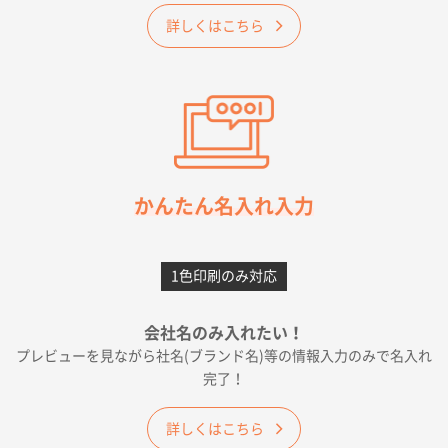
2026年05月23日 16:24
詳しくはこちら
希望の商品（今回発注分）が一番安かったため
東京都M社様
ワンポイント箔押し紙袋 M横サイズ(A4対応)
100
枚
2026年05月21日 12:56
簡単そだったら
かんたん名入れ入力
愛知県F社様
カームメタル
300枚
1色印刷のみ対応
2026年05月19日 12:05
種類の豊富さと価格
会社名のみ入れたい！
プレビューを見ながら社名(ブランド名)等の情報入力のみで名入れ
大阪府E社様
完了！
ワンポイントポリ袋 A4サイズ
1000枚
2026年04月25日 17:53
詳しくはこちら
納期が早そうだった