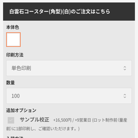
サイトメニュー
白雲石コースター(角型)(白)のご注文はこちら
初めての方へ
本体色
ご注文の流れ
印刷方法
お見積書の作成方法
データ入稿ガイド
数量
再注文について
追加オプション
サンプル校正
+16,500円 / +9営業日
(ロット制作前（量産
よくあるご質問
前）に1部印刷し、ご確認いただけます。)