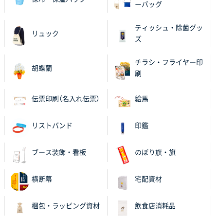
ーバッグ
大阪府V社様
ティッシュ・除菌グッ
リュック
【ポリ袋】特別ご注文ページ
3000枚
ズ
2025年11月06日 14:21
昨年利用した時に、納期と金額面でかなり業者さんを
チラシ・フライヤー印
胡蝶蘭
比較して決めさせていただきました。 昨年注文分も、
刷
納期がギリギリだったにも関わらず、丁寧に対応して
頂きました。 今回も無理を言っておりますが、丁寧な
伝票印刷（名入れ伝票）
絵馬
対応を頂いており助かっております。
リストバンド
印鑑
和歌山県S社様
レギュラーのぼり（W600mm×H1800mm）
4枚
2025年11月05日 11:13
ブース装飾・看板
のぼり旗・旗
紹介されたから
横断幕
宅配資材
大分県Y社様
不織布スクエアトート(A4サイズ)
300枚
梱包・ラッピング資材
飲食店消耗品
2025年10月28日 17:10