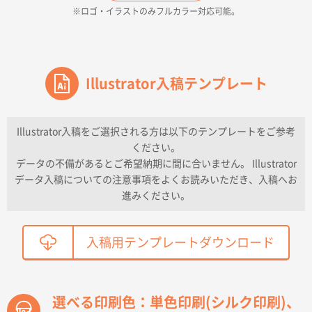
※ロゴ・イラストのみフルカラー対応可能。
2026年04月16日 14:31
価格と納期
東京都のお客様
ワンポイントポリ袋 A4サイズ
Illustrator入稿テンプレート
1000枚
2026年04月16日 11:41
納期が早い
Illustrator入稿をご選択される方は以下のテンプレートをご参考
ください。
東京都K社様
データの不備があるとご希望納期に間に合いません。 Illustrator
ワンポイントポリ袋 A4サイズ
300枚
データ入稿についての注意事項をよくお読みいただき、入稿へお
2026年04月01日 16:32
進みください。
こちらの需要にあったので
鳥取県T社様
入稿用テンプレートダウンロード
【オーダー商品】特別ご注文ページ04
2150枚
2026年03月30日 15:47
過去に当社の他の営業が注文した経緯があったため
選べる印刷色：単色印刷(シルク印刷)、