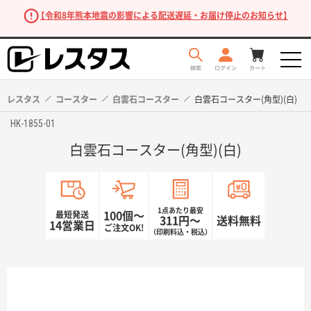
【令和8年熊本地震の影響による配送遅延・お届け停止のお知らせ】
レスタス
コースター
白雲石コースター
白雲石コースター(角型)(白)
HK-1855-01
白雲石コースター(角型)(白)
1点あたり最安
最短発送
100個〜
311円〜
送料無料
14営業日
ご注文OK!
（印刷料込・税込）
商品を探す