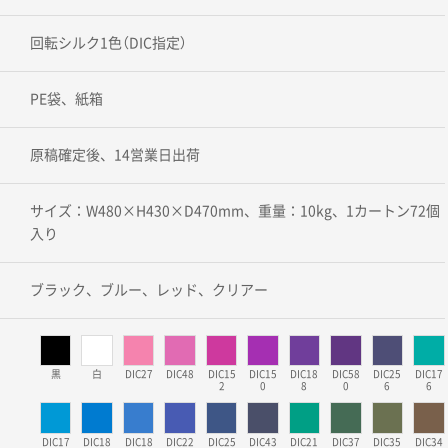
回転シルク1色（DIC指定）
PE袋、紙箱
原稿確定後、14営業日出荷
サイズ：W480×H430×D470mm、重量：10kg、1カートン72個
入り
ブラック、ブルー、レッド、クリアー
黒
白
DIC27
DIC48
DIC15
DIC15
DIC18
DIC58
DIC25
DIC17
2
0
8
0
6
6
DIC17
DIC18
DIC18
DIC22
DIC25
DIC43
DIC21
DIC37
DIC35
DIC34