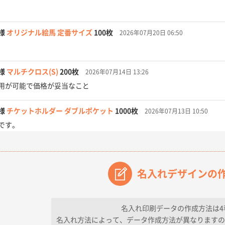
様
オリジナル絵馬 定番サイズ
100枚
2026年07月20日 06:50
様
マルチクロス(S)
200枚
2026年07月14日 13:26
用が可能で価格が妥当なこと
様
チケットホルダー ダブルポケット
1000枚
2026年07月13日 10:50
です。
【オーダー商品】特別ご注文ページ04
3000枚
2026年07月03日 09:23
が素晴らしかった。
名入れデザインの
フレキソレジ袋 Uバッグ 35号
5000枚
2026年06月28日 15:14
ので
名入れ印刷データの作成方法は4
名入れ方法によって、データ作成方法が異なりますの