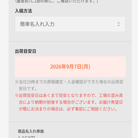
（量産前）に1部印刷し、ご確認いただけます。)
一個あたり+80.00円 / 5日出荷
入稿方法
個別に包装紙を巻いてお届けし
ます
のし巻き
一個あたり+20.00円 / 5日出荷
個別に商品にのしを巻きます
出荷目安日
包装紙+のし巻き
一個あたり+100.00円 / 5日出荷
2026年9月7日(月)
包装紙で包んだ後に外のしをし
ます
※当日15時までの原稿確定・入金確認ができた場合の出荷目
安日です。
※出荷目安日はあくまで目安となりますので、工場の混み具
合により納期が前後する場合がございます。お届け希望日
が既にお決まりの場合は、必ず事前にご相談ください。
商品名入れ単価