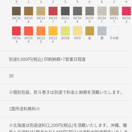
9
2
3
2
5
5
6
8
2
4
DIC34
DIC33
DIC33
DIC19
DIC51
DIC54
DIC55
DIC54
DIC51
DIC56
7
8
4
7
6
4
0
7
7
3
DIC56
DIC15
DIC12
DIC12
DIC58
DIC9
金
銀
その他
4
9
0
4
別途9,900円(税込) 印刷納期+7営業日程度
30
※個別包装、熨斗巻きは別途で料金と納期を頂戴いたします。
1箇所送料無料※
※北海道は別途送料(2,200円(税込)を頂戴いたします。沖縄、離
島への送料は1箱あたり4,400円(税込)の送料が別途発生いたしま