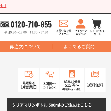
せ】
0120-710-855
平日9:30〜12:00／13:30〜17:30
再注文について
よくあるご質問
1点あたり最安
最短発送
30個〜
515円〜
送料無料
14営業日
ご注文OK!
（印刷料込・税込）
クリアマリンボトル 500mlのご注文はこちら