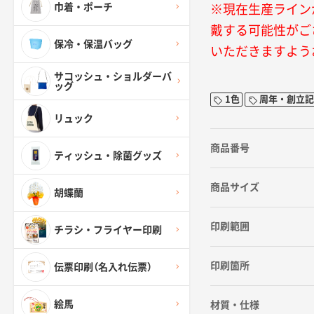
巾着・ポーチ
※現在生産ライン
戴する可能性がご
保冷・保温バッグ
いただきますよう
サコッシュ・ショルダーバ
ッグ
1色
周年・創立記
リュック
商品番号
ティッシュ・除菌グッズ
商品サイズ
胡蝶蘭
印刷範囲
チラシ・フライヤー印刷
印刷箇所
伝票印刷（名入れ伝票）
絵馬
材質・仕様