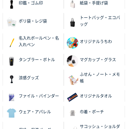
印鑑・ゴム印
紙袋・手提げ袋
uni ジェットストリーム 07
100枚
2025年12月09日 14:04
トートバッグ・エコバ
安い、早い
ポリ袋・レジ袋
ッグ
埼玉県G社様
名入れボールペン・名
ラミネート紙袋 規格L4サイズ(B4対応)
1000枚
オリジナルうちわ
入れペン
2025年12月04日 17:34
値段が安かった。
タンブラー・ボトル
マグカップ・グラス
兵庫県のお客様
スタンダードメモ100P
100枚
ふせん・ノート・メモ
涼感グッズ
2025年12月02日 23:00
帳
ロゴが入れられること
ファイル・バインダー
オリジナルタオル
大阪府E社様
ECOワンポイントポリ袋 A4サイズ（白）
1000枚
ウェア・アパレル
巾着・ポーチ
2025年11月28日 15:13
他部署のスタッフからの指示
サコッシュ・ショルダ