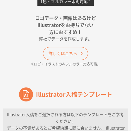
※
1色・フルカラー印刷対応
宮崎県Y社様
ポリ袋 手穴A4サイズ
5000枚
ロゴデータ・画像はあるけど
2026年04月17日 09:28
Illustratorをお持ちでない
印刷色が豊富であったため
方におすすめ！
弊社でデータを作成します。
和歌山県H社様
ECO OPPワンポイントポリ袋 A4サイズ（透明）
詳しくはこちら
500枚
※ロゴ・イラストのみフルカラー対応可能。
2026年04月16日 14:31
価格と納期
東京都のお客様
ワンポイントポリ袋 A4サイズ
Illustrator入稿テンプレート
1000枚
2026年04月16日 11:41
納期が早い
Illustrator入稿をご選択される方は以下のテンプレートをご参考
ください。
東京都K社様
データの不備があるとご希望納期に間に合いません。 Illustrator
ワンポイントポリ袋 A4サイズ
300枚