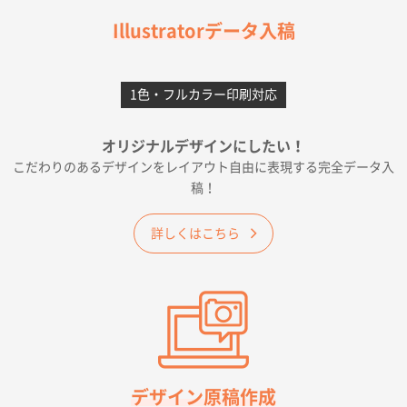
フレキソレジ袋 Uバッグ 35号
5000枚
Illustratorデータ入稿
2026年06月28日 15:14
前回購入したので
1色・フルカラー印刷対応
千葉県A社様
フレキソレジ袋 Uバッグ 35号
5000枚
オリジナルデザインにしたい！
2026年06月19日 09:41
こだわりのあるデザインをレイアウト自由に表現する完全データ入
価格 大丈夫そうな会社に見えた
稿！
大阪府のお客様
詳しくはこちら
A4フルカラークリアファイル
1000枚
2026年06月11日 14:46
前回使用して良かった。
高知県I社様
【ポリ】特別ご注文ページ
1000枚
2026年06月08日 17:38
対応の速さ、丁寧さ、提案など
デザイン原稿作成