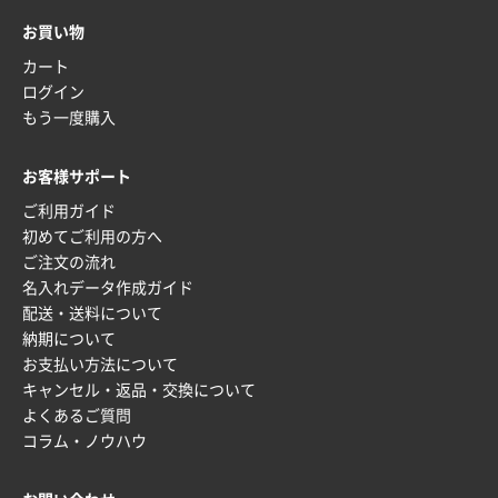
かったため
お買い物
カート
山口県P社様
ログイン
【トートバッグ・エコバッグ】特別ご注文ページ
もう一度購入
③
1枚
2026年01月09日 13:48
お客様サポート
希望の商品の取り扱いがあったので
ご利用ガイド
初めてご利用の方へ
大阪府のお客様
ご注文の流れ
厚手コットンマチ付トートL ナチュラル(A4対応)
名入れデータ作成ガイド
200枚
配送・送料について
2025年12月25日 13:33
納期について
いつもきちんとしてる。
お支払い方法について
キャンセル・返品・交換について
福島県W社様
よくあるご質問
A4バインダー(2ツ折)
300枚
コラム・ノウハウ
2025年12月24日 14:43
以前の注文も含め価格と品質