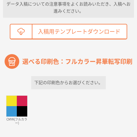
データ入稿についての注意事項をよくお読みいただき、入稿へお
2026年04月01日 16:32
進みください。
こちらの需要にあったので
鳥取県T社様
入稿用テンプレートダウンロード
【オーダー商品】特別ご注文ページ04
2150枚
2026年03月30日 15:47
過去に当社の他の営業が注文した経緯があったため
選べる印刷色：フルカラー昇華転写印刷
青森県D社様
ラミネート紙袋 規格S1サイズ(A5対応)
500枚
2026年03月26日 17:31
下記の印刷色からお選びください。
価格が安い
三重県S社様
スタンダードメモ100P
500枚
2026年03月23日 11:22
CMYK(フルカラ
ー)
希望の商品、値段であった。いぜん注文したことがあ
るため、