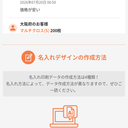
2026年07月20日 06:50
価格が安い
大阪府のお客様
マルチクロス(S)
200枚
2026年07月14日 13:26
原稿データ流用が可能で価格が妥当なこと
名入れデザインの作成方法
兵庫県のお客様
チケットホルダー ダブルポケット
1000枚
2026年07月13日 10:50
名入れ印刷データの作成方法は4種類！
上記のとおりです。
名入れ方法によって、データ作成方法が異なりますので、ぜひご
一読ください。
愛知県I社様
【オーダー商品】特別ご注文ページ04
3000枚
2026年07月03日 09:23
柳さんの対応が素晴らしかった。
千葉県A社様