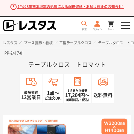
【令和8年熊本地震の影響による配送遅延・お届け停止のお知らせ】
レスタス
ブース装飾・看板
平型テーブルクロス
テーブルクロス トロ
PP-2417-01
テーブルクロス トロマット
1点あたり最安
最短発送
1点〜
17,204円〜
送料無料
12営業日
ご注文OK!
（印刷料込・税込）
商品を探す