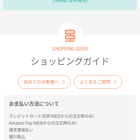
24時間 (年中無休)
金額が安いのと納期が間に合いそうなのと。
東京都のお客様
ラミネート紙袋 規格L1サイズ(A4対応)
1000枚
2026年02月26日 15:33
見積りの仕方が明確だったから
SHOPPING GUIDE
東京都D社様
ショッピングガイド
【オーダー商品】特別ご注文ページ04
1000枚
2026年02月17日 12:18
柔軟かつスピーディーに対応してくれたため
初めてのお客様へ
よくあるご質問
東京都のお客様
ラミネート紙袋 規格L1サイズ(A4対応)
1000枚
お支払い方法について
2026年02月16日 14:47
クレジットカード決済（WEBからの注文時のみ）
分かりやすく、予算に近かったため
Amazon Pay（WEBからの注文時のみ）
請求書後払い
大阪府F社様
銀行振込