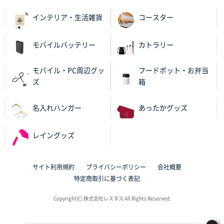
2025年11月18日 13:29
インテリア・生活雑貨
コースター
のし文言が変更できたのと価格。
千葉県M社様
モバイルバッテリー
カトラリー
ワンポイント箔押し紙袋 Sサイズ(A5対応)
100枚
2025年11月06日 14:57
モバイル・PC周辺グッ
フードポット・お弁当
営業ご担当者さまより、ご丁寧なサポートをいただ
ズ
箱
き、他のネット印刷サービスよりも安心して購入まで
進められました。
名入れハンガー
あったかグッズ
大阪府V社様
レイングッズ
【ポリ袋】特別ご注文ページ
3000枚
2025年11月06日 14:21
昨年利用した時に、納期と金額面でかなり業者さんを
サイト利用規約
プライバシーポリシー
会社概要
比較して決めさせていただきました。 昨年注文分も、
特定商取引に基づく表記
納期がギリギリだったにも関わらず、丁寧に対応して
頂きました。 今回も無理を言っておりますが、丁寧な
Copyright(C) 株式会社レスタス All Rights Reserved.
対応を頂いており助かっております。