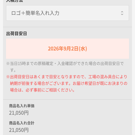
名入れグループサイト
テーブルクロス止め（2個）
一点あたり+1,250.00円
テーブルカバーを止める専用器具です。
しっかりと固定できます。※2個セット
出荷目安日
2026年9月2日(水)
テーブルクロス止め（4個）
一点あたり+2,000.00円
※当日15時までの原稿確定・入金確認ができた場合の出荷目安日で
テーブルカバーを止める専用器具です。
しっかりと固定できます。※4個セット
す。
※出荷目安日はあくまで目安となりますので、工場の混み具合により
納期が前後する場合がございます。お届け希望日が既にお決まりの
幕ストッパー
場合は、必ず事前にご相談ください。
一点あたり+1,250.00円
取付幅を調整することができ、ゴムでず
れ落ちを防止できます。
商品名入れ単価
21,050円
商品名入れ合計
21,050円