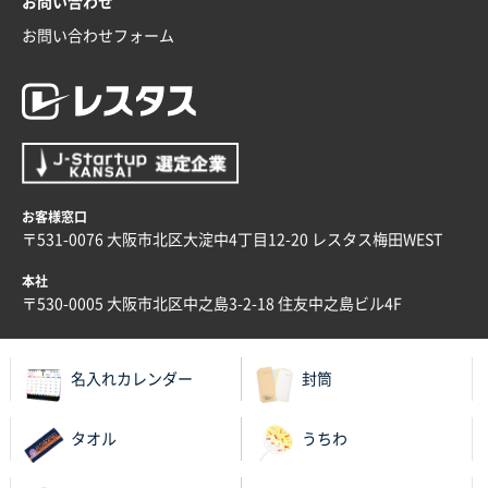
お問い合わせ
青森県K社様
お問い合わせフォーム
ワンポイントポリ袋 A4サイズ
1000枚
2025年12月24日 13:22
安い
東京都M社様
ワンポイント箔押し紙袋 M横サイズ(A4対応)
100
枚
お客様窓口
2025年12月22日 03:31
〒531-0076 大阪市北区大淀中4丁目12-20 レスタス梅田WEST
価格と納期が希望に合ったから
本社
〒530-0005 大阪市北区中之島3-2-18 住友中之島ビル4F
神奈川県S社様
ワンポイント箔押し紙袋 M横サイズ(A4対応)
500
枚
名入れカレンダー
封筒
2025年12月16日 10:39
短納期対応が素晴らしい
タオル
うちわ
富山県O社様