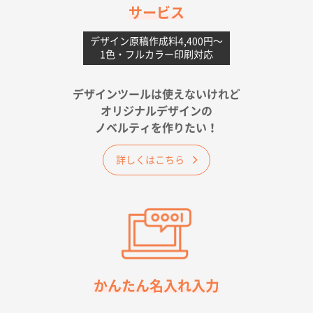
サービス
愛媛県S社様
不織布フラットバッグ（A4縦サイズ）
1000枚
デザイン原稿作成料4,400円〜
1色・フルカラー印刷対応
2026年05月25日 15:10
金額は当然のことですが、ネットからの注文しやすさ
が決め手です
デザインツールは使えないけれど
オリジナルデザインの
佐賀県A社様
ノベルティを作りたい！
ベーシックサコッシュ
1000枚
2026年05月23日 16:24
詳しくはこちら
希望の商品（今回発注分）が一番安かったため
東京都M社様
ワンポイント箔押し紙袋 M横サイズ(A4対応)
100
枚
2026年05月21日 12:56
簡単そだったら
かんたん名入れ入力
愛知県F社様