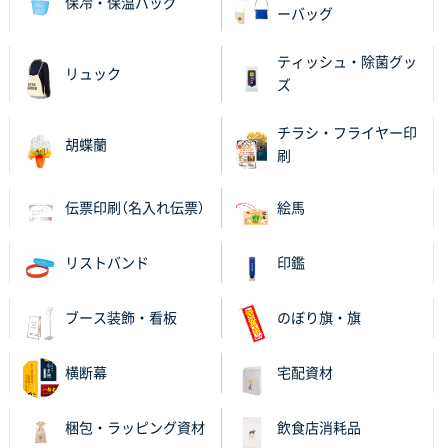
保冷・保温バッグ
ーバッグ
兵庫県S社様
A4箔押し名入れクリアファイル
300枚
ティッシュ・除菌グッ
2025年11月27日 10:45
リュック
ズ
以前発注しているので、データが残っている点が良か
ったので
チラシ・フライヤー印
胡蝶蘭
刷
栃木県M社様
ビオトープデスクメモ100P
100枚
伝票印刷（名入れ伝票）
絵馬
2025年11月25日 16:41
前回同様、安心できるから
リストバンド
印鑑
茨城県G社様
uni ジェットストリーム 05
300枚
ブース装飾・看板
のぼり旗・旗
2025年11月21日 16:39
何度か注文していて、満足していたから
横断幕
宅配資材
神奈川県のお客様
梱包・ラッピング資材
飲食店消耗品
のしメモ100P
800枚