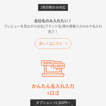
カームメタル
300枚
1色印刷のみ対応
2026年05月19日 12:05
種類の豊富さと価格
会社名のみ入れたい！
プレビューを見ながら社名(ブランド名)等の情報入力のみで名入れ
大阪府E社様
完了！
ワンポイントポリ袋 A4サイズ
1000枚
2026年04月25日 17:53
詳しくはこちら
納期が早そうだった
愛知県S社様
ワンポイントポリ袋 A4サイズ(黒)
1000枚
2026年04月20日 14:28
お値打ちだったので
茨城県G社様
かんたん名入れ入力
uni ジェットストリーム 05
300枚
+ロゴ
2026年04月18日 16:40
値段と注文のしやすさ
オプション +3,300円〜