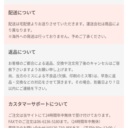
【オーダー商品】特別ご注文ページ04
1枚
2026年02月13日 22:10
配送について
レスタスさんでは以前、自社封筒を製作していただき
ました早く、安く、丁寧につくられているので安心し
配送は宅配便よりお送りさせていただきます。運送会社は商品によ
てお願いできます。
り異なります。
※海外への発送は行っておりません。予めご了承ください。
長野県R社様
陶器マグストレートラウンドリップ
100枚
返品について
2026年02月09日 14:27
コップの形
お客様のご都合による返品、交換や注文完了後のキャンセルはご容
赦下さいますようお願い申し上げます。
尚、当方のミスによる不良品（欠損、印刷のミス等）は、早急に返
愛知県株社様
品・交換などの対応をさせて頂きます。その場合、到着日より７日
厚手コットンA4フラットトート ナチュラル
600
以内にご連絡を下さい。
枚
2026年02月03日 18:12
商品がよさそうだったから
カスタマーサポートについて
ご注文は当サイトにて24時間年中無休で受け付けております。
東京都N社様
FAXでのご注文は06-6136-5180まで。（24時間年中無休）
コットンバッグM(B4対応)
200枚
電話でのお問い合わせは0120-710-855まで。（平日9:30〜12:00／