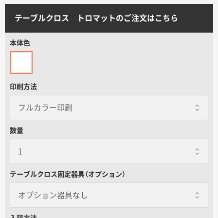
サイトメニュー
テーブルクロス トロマットのご注文はこちら
初めての方へ
本体色
ご注文の流れ
印刷方法
お見積書の作成方法
データ入稿ガイド
数量
再注文について
テーブルクロス固定器具（オプション）
よくあるご質問
オプション器具なし
オプション器具なし
入稿方法