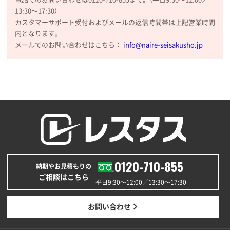
2026年01月29日 11:46
13:30〜17:30）
商品情報の正確な記載、スムーズなシステム対応
カスタマーサポート受付およびメールの返信時間帯は上記営業時間
内となります。
広島県(社様
メールでのお問い合わせはこちら：
info@naire-seisakusho.jp
タッチペン付3色+1色スリムペン（再生ABS）
500
枚
2026年01月27日 13:12
毎年注文しており、信頼できるから。出来上がりも満
足している。
熊本県S社様
ぺんてる ビクーニャフィール
1000枚
2026年01月26日 15:45
0120-710-855
印刷範囲が広かったから、取扱商品
納期やお見積もりの
ご相談はこちら
平日9:30〜12:00／13:30〜17:30
新潟県R社様
ワンポイントポリ袋 A4サイズ
1000枚
お問い合わせ
2026年01月16日 10:53
納期が比較的短く、ロット数が豊富に選べて価格が安