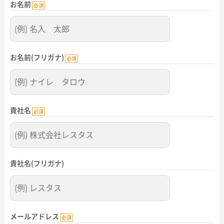
お名前
名入れグループサイト
必須
お名前(フリガナ)
必須
貴社名
必須
貴社名(フリガナ)
メールアドレス
必須