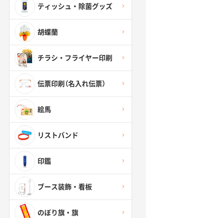
ティッシュ・除菌グッズ
胡蝶蘭
チラシ・フライヤー印刷
伝票印刷（名入れ伝票）
絵馬
リストバンド
印鑑
ブース装飾・看板
のぼり旗・旗