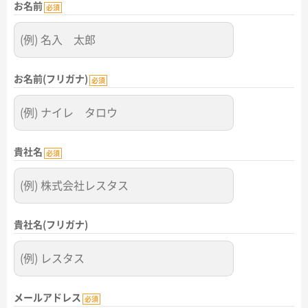
お名前
名入れグループサイト
必須
お名前(フリガナ)
必須
貴社名
必須
貴社名(フリガナ)
メールアドレス
必須