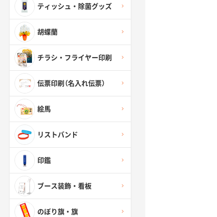
ティッシュ・除菌グッズ
胡蝶蘭
チラシ・フライヤー印刷
伝票印刷（名入れ伝票）
絵馬
リストバンド
印鑑
ブース装飾・看板
のぼり旗・旗