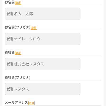
お名前
名入れグループサイト
必須
お名前(フリガナ)
必須
貴社名
必須
貴社名(フリガナ)
メールアドレス
必須