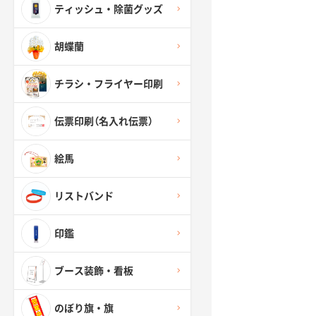
ティッシュ・除菌グッズ
胡蝶蘭
チラシ・フライヤー印刷
伝票印刷（名入れ伝票）
絵馬
リストバンド
印鑑
ブース装飾・看板
のぼり旗・旗