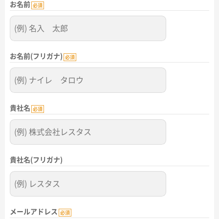
お名前
名入れグループサイト
必須
お名前(フリガナ)
必須
貴社名
必須
貴社名(フリガナ)
メールアドレス
必須