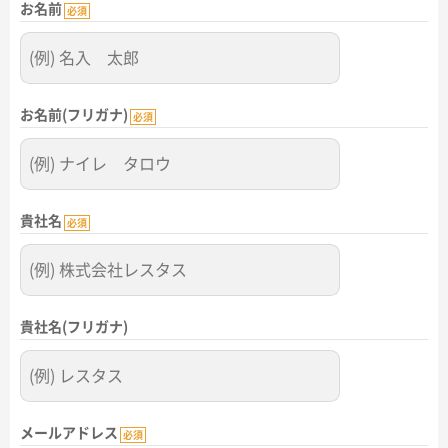
お名前
名入れグループサイト
必須
お名前(フリガナ)
必須
貴社名
必須
貴社名(フリガナ)
メールアドレス
必須