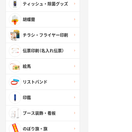
ティッシュ・除菌グッズ
胡蝶蘭
チラシ・フライヤー印刷
伝票印刷（名入れ伝票）
絵馬
リストバンド
印鑑
ブース装飾・看板
のぼり旗・旗