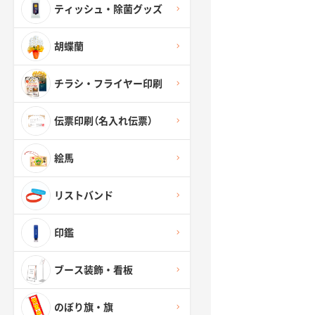
ティッシュ・除菌グッズ
胡蝶蘭
チラシ・フライヤー印刷
伝票印刷（名入れ伝票）
絵馬
リストバンド
印鑑
ブース装飾・看板
のぼり旗・旗